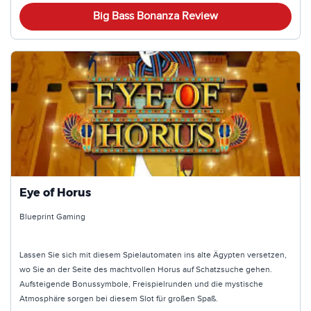
Big Bass Bonanza Review
Eye of Horus
Blueprint Gaming
Lassen Sie sich mit diesem Spielautomaten ins alte Ägypten versetzen,
wo Sie an der Seite des machtvollen Horus auf Schatzsuche gehen.
Aufsteigende Bonussymbole, Freispielrunden und die mystische
Atmosphäre sorgen bei diesem Slot für großen Spaß.