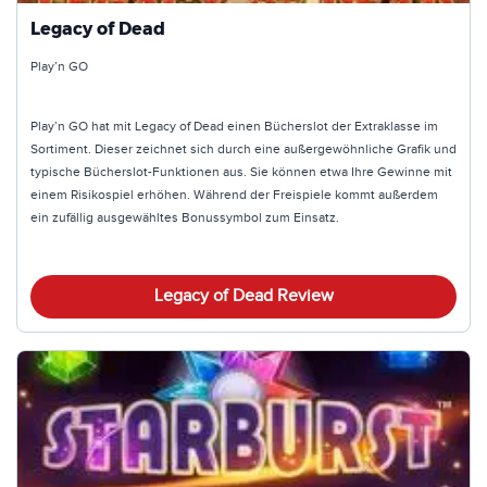
Legacy of Dead
Play’n GO
Play’n GO hat mit Legacy of Dead einen Bücherslot der Extraklasse im
Sortiment. Dieser zeichnet sich durch eine außergewöhnliche Grafik und
typische Bücherslot-Funktionen aus. Sie können etwa Ihre Gewinne mit
einem Risikospiel erhöhen. Während der Freispiele kommt außerdem
ein zufällig ausgewähltes Bonussymbol zum Einsatz.
Legacy of Dead Review