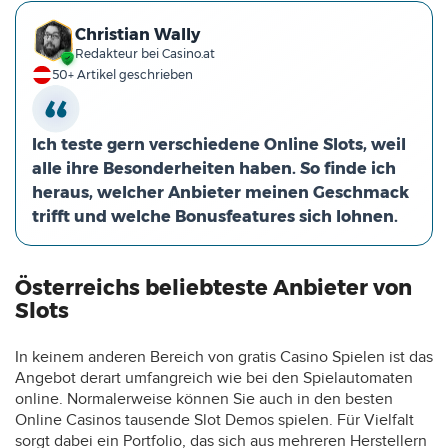
Christian Wally
Redakteur bei Casino.at
50+ Artikel geschrieben
Ich teste gern verschiedene Online Slots, weil
alle ihre Besonderheiten haben. So finde ich
heraus, welcher Anbieter meinen Geschmack
trifft und welche Bonusfeatures sich lohnen.
Österreichs beliebteste Anbieter von
Slots
In keinem anderen Bereich von gratis Casino Spielen ist das
Angebot derart umfangreich wie bei den Spielautomaten
online. Normalerweise können Sie auch in den besten
Online Casinos tausende Slot Demos spielen. Für Vielfalt
sorgt dabei ein Portfolio, das sich aus mehreren Herstellern