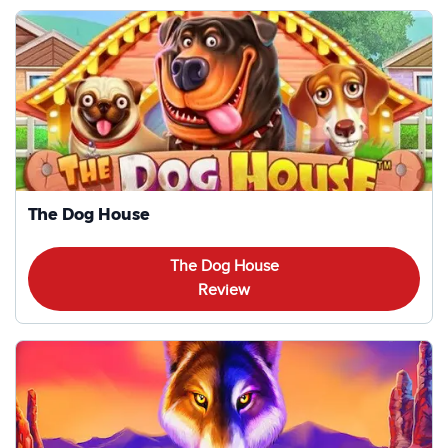
The Dog House
The Dog House
Review