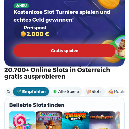
NEU
Kostenlose Slot Turniere spielen und
echtes Geld gewinnen!
Preispool
2.000 €
Gratis spielen
20.700+ Online Slots in Österreich
gratis ausprobieren
Empfohlen
Alle Spiele
Slots
Roulet
Beliebte Slots finden