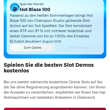
Spiel des Monats
Hot Blaze 100
Passend zu den heißen Sommertagen bringt Hot
Blaze 100 von Champion Studio glühende Slot-
Action auf ein 5x4 Spielfeld. Der Slot kombiniert
einen RTP von 97 % mit mittlerer Volatilität und
bietet Gewinne von bis zu 1.000x des Einsatzes.
Zuletzt aktualisiert: August 2026
Zum Casino
Gratis spielen
Spielen Sie die besten Slot Demos
kostenlos
Bei uns warten zahlreiche kostenlose Online Slots auf Sie,
die Sie ohne Registrierung ausprobieren können. Um Ihnen
die Auswahl zu vereinfachen, empfehlen wir Ihnen hier top
Slotmaschinen von beliebten Anbietern in Österreich.