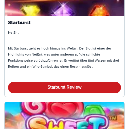
Starburst
NetEnt
Mit Starburst geht es hoch hinaus ins Weltall. Der Slot ist einer der
Highlights von NetEnt, was unter anderem auf die schlichte
Funktionsweise zurückzuführen ist. Er verfügt über fünf Walzen mit drei
Reihen und ein Wild-Symbol, das einen Respin auslöst.
Starburst Review