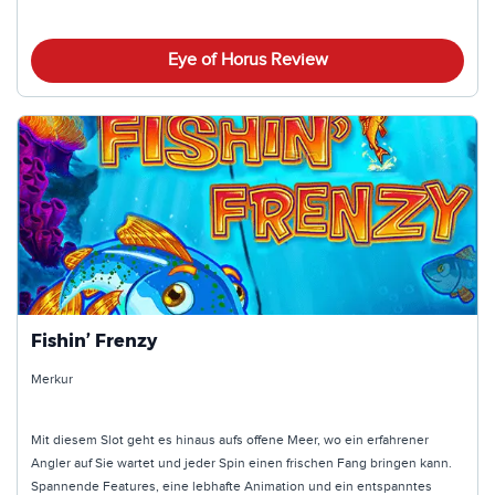
Eye of Horus Review
Fishin’ Frenzy
Merkur
Mit diesem Slot geht es hinaus aufs offene Meer, wo ein erfahrener
Angler auf Sie wartet und jeder Spin einen frischen Fang bringen kann.
Spannende Features, eine lebhafte Animation und ein entspanntes