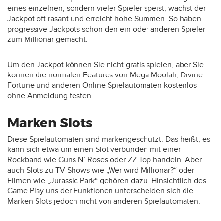
eines einzelnen, sondern vieler Spieler speist, wächst der
Jackpot oft rasant und erreicht hohe Summen. So haben
progressive Jackpots schon den ein oder anderen Spieler
zum Millionär gemacht.
Um den Jackpot können Sie nicht gratis spielen, aber Sie
können die normalen Features von Mega Moolah, Divine
Fortune und anderen Online Spielautomaten kostenlos
ohne Anmeldung testen.
Marken Slots
Diese Spielautomaten sind markengeschützt. Das heißt, es
kann sich etwa um einen Slot verbunden mit einer
Rockband wie Guns N’ Roses oder ZZ Top handeln. Aber
auch Slots zu TV-Shows wie „Wer wird Millionär?“ oder
Filmen wie „Jurassic Park“ gehören dazu. Hinsichtlich des
Game Play uns der Funktionen unterscheiden sich die
Marken Slots jedoch nicht von anderen Spielautomaten.