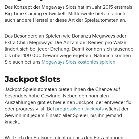
Das Konzept der Megaways Slots hat im Jahr 2015 erstmals
Big Time Gaming entwickelt. Mittlerweile bieten jedoch
auch andere Hersteller diese Art der Spielautomaten an.
Das Besondere an Spielen wie Bonanza Megaways oder
Extra Chilli Megaways: Die Anzahl der Reihen pro Walze
ändert sich bei jeder Drehung. Damit können sich tausende
bis über 100.000 Gewinnwege ergeben. Natürlich können
Sie auch bei uns
Megaways Slots kostenlos spielen
.
Jackpot Slots
Jackpot Spielautomaten bieten Ihnen die Chance auf
besonders hohe Gewinne. Neben den normalen
Auszahlungen gibt es hier einen Jackpot, der entweder fix
oder progressiv ist. Bei
progressiven Jackpots
wächst der
Gewinn mit jedem Einsatz aller Spieler, bis ihn jemand
knackt.
Weil sich der Preispool nicht nur aus den Einzahlungen