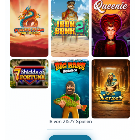
18 von 21577 Spielen