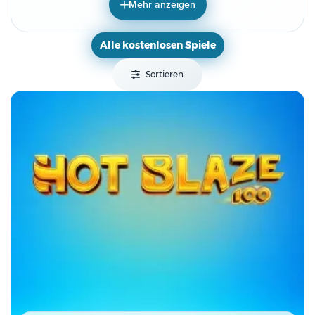
Mehr anzeigen
Alle kostenlosen Spiele
Sortieren