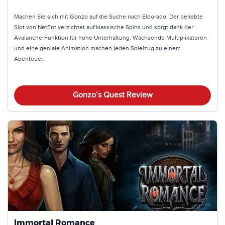
Machen Sie sich mit Gonzo auf die Suche nach Eldorado. Der beliebte
Slot von NetEnt verzichtet auf klassische Spins und sorgt dank der
Avalanche-Funktion für hohe Unterhaltung. Wachsende Multiplikatoren
und eine geniale Animation machen jeden Spielzug zu einem
Abenteuer.
Gonzo’s Quest Review
Immortal Romance