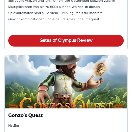
aus sechs Walzen und fünf Reihen. Der Göttervater platziert zufällig
Multiplikatoren von bis zu 500x auf den Walzen. In diesen
Spielautomaten sind außerdem Tumbling Reels für mehrere
Gewinnkombinationen und eine Freispielrunde integriert.
Gates of Olympus Review
Gonzo’s Quest
NetEnt