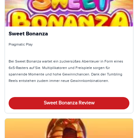
Sweet Bonanza
Pragmatic Play
Bei Sweet Bonanza wartet ein zuckersüßes Abenteuer in Form eines
6x5-Rasters auf Sie. Multiplikatoren und Freispiele sorgen für
spannende Momente und hohe Gewinnchancen. Dank der Tumbling
Reels entstehen zudem immer neue Gewinnkombinationen.
Sweet Bonanza Review