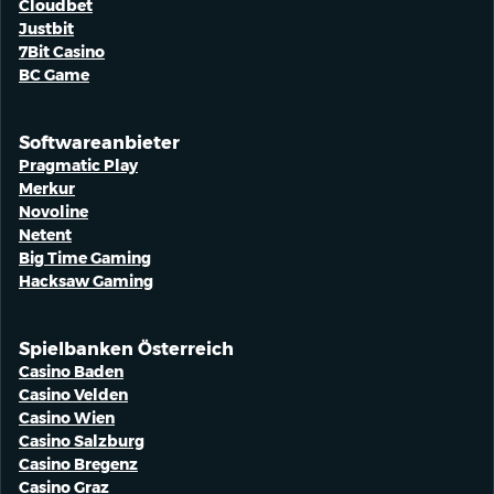
Cloudbet
Justbit
7Bit Casino
BC Game
Softwareanbieter
Pragmatic Play
Merkur
Novoline
Netent
Big Time Gaming
Hacksaw Gaming
Spielbanken Österreich
Casino Baden
Casino Velden
Casino Wien
Casino Salzburg
Casino Bregenz
Casino Graz