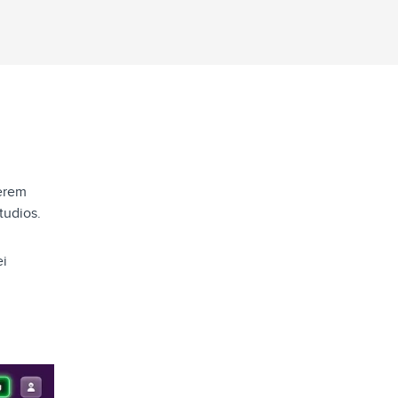
serem
tudios.
ei