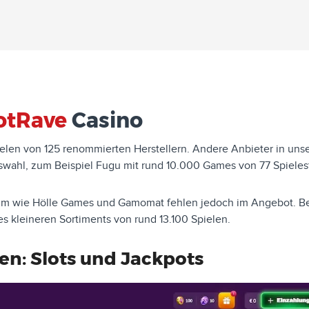
otRave
Casino
elen von 125 renommierten Herstellern. Andere Anbieter in un
swahl, zum Beispiel Fugu mit rund 10.000 Games von 77 Spieles
aum wie Hölle Games und Gamomat fehlen jedoch im Angebot. B
es kleineren Sortiments von rund 13.100 Spielen.
en: Slots und Jackpots