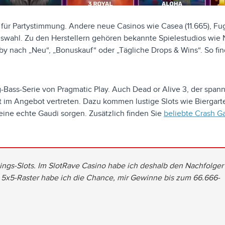
 für Partystimmung. Andere neue Casinos wie Casea (11.665), Fu
uswahl. Zu den Herstellern gehören bekannte Spielestudios wie 
by nach „Neu“, „Bonuskauf“ oder „Tägliche Drops & Wins“. So fi
g-Bass-Serie von Pragmatic Play. Auch Dead or Alive 3, der spa
t im Angebot vertreten. Dazu kommen lustige Slots wie Biergart
r eine echte Gaudi sorgen. Zusätzlich finden Sie
beliebte Crash 
lings-Slots. Im SlotRave Casino habe ich deshalb den Nachfolger
m 5x5-Raster habe ich die Chance, mir Gewinne bis zum 66.666-