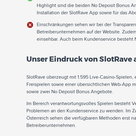
Highlight sind die beiden No Deposit Bonus An
Installation der SlotRave App sowie für das A
Einschränkungen sehen wir bei der Transparenz
Betreiberunternehmen auf der Website. Zudem 
einsehbar. Auch beim Kundenservice besteht N
Unser Eindruck von SlotRave a
SlotRave überzeugt mit 1.595 Live-Casino-Spielen,
Freispielen sowie einer übersichtlichen Web-App 
sowie zwei No Deposit Bonus Angebote.
Im Bereich verantwortungsvolles Spielen besteht Ve
Problemen an den Kundenservice zu wenden. Im Za
Österreich sehen die verfügbaren Methoden erst n
Betreiberunternehmen.