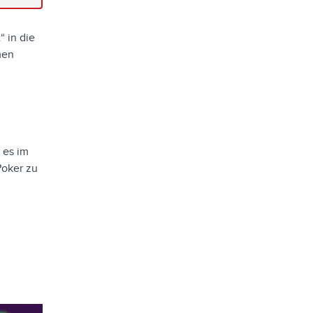
 in die
men
 es im
oker zu