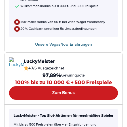
Willkommensbonus bis 8.000 € und 500 Freispiele
Maximaler Bonus von 50 € bei Wise Wager Wednesday
20 % Cashback unterliegt 5x Umsatzbedingungen
Unsere VegasNow Erfahrungen
LuckyMeister
4.7/5
Ausgezeichnet
97,89%
Gewinnquote
100% bis zu 10.000 € + 500 Freispiele
Zum Bonus
LuckyMeister – Top Slot-Aktionen für regelmäßige Spieler
Mit bis zu 500 Freispielen über vier Einzahlungen und