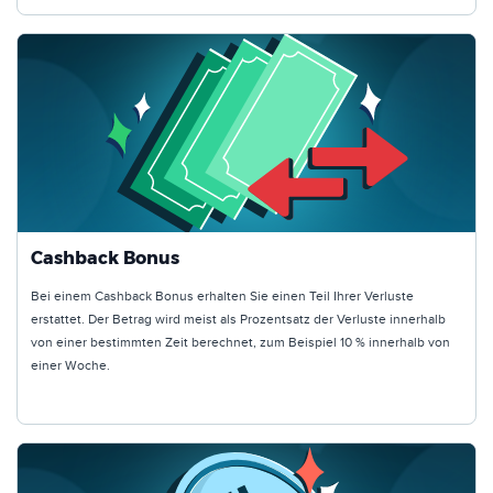
Cashback Bonus
Bei einem Cashback Bonus erhalten Sie einen Teil Ihrer Verluste
erstattet. Der Betrag wird meist als Prozentsatz der Verluste innerhalb
von einer bestimmten Zeit berechnet, zum Beispiel 10 % innerhalb von
einer Woche.