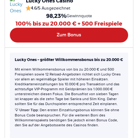
Lucky Ones Casino
4.6/5
Ausgezeichnet
98,23%
Gewinnquote
100% bis zu 20.000 € + 500 Freispiele
Zum Bonus
Lucky Ones – größter Willkommensbonus bis zu 20.000 €
Mit einem Willkommensbonus von bis zu 20.000 € und 500
Freispielen sowie 12 Reload-Angeboten richtet sich Lucky Ones
vor allem an regelmäßige Spieler mit höheren Einsätzen.
Kreditkarteneinzahlungen bis 10.000 € pro Transaktion und das
achtstufige VIP-Programm mit Geldprämien bis 1.000.000 €
unterstreichen diesen Fokus. Die Bonusfrist von sieben Tagen
ist knapper als die zehn Tage bei Sankra und Slim King. Daher
sollten Sie für das Durchspielen entsprechend Zeit einplanen.
💡
Unser Tipp:
Den ersten Einzahlungsbonus können Sie ohne
Bonus Code beanspruchen. Für die weiteren Boni des
Willkommenspakets benötigen Sie jedoch einen Bonus Code,
den Sie auf der Angebotsseite des Casinos finden.