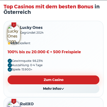
Top Casinos mit dem besten Bonus
in
Österreich
1
Lucky Ones
Gegründet 2024
4.6/5
Exzellent
100% bis zu 20.000 € + 500 Freispiele
Gewinnquote: 98,23%
Auszahlung: 0-4 Tage
Spiele: 15.900+
Zum Casino
Mehr Infos
2
RollXO