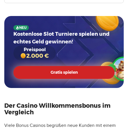
NEU
Kostenlose Slot Turniere spielen und
echtes Geld gewinnen!
Preispool
2.000 €
Gratis spielen
Der Casino Willkommensbonus im
Vergleich
Viele Bonus Casinos begrüßen neue Kunden mit einem