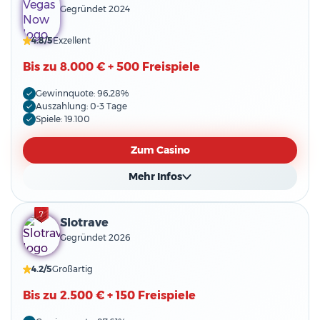
Gegründet 2024
4.8/5
Exzellent
Bis zu 8.000 € + 500 Freispiele
Gewinnquote: 96,28%
Auszahlung: 0-3 Tage
Spiele: 19.100
Zum Casino
Mehr Infos
7
Slotrave
Gegründet 2026
4.2/5
Großartig
Bis zu 2.500 € + 150 Freispiele