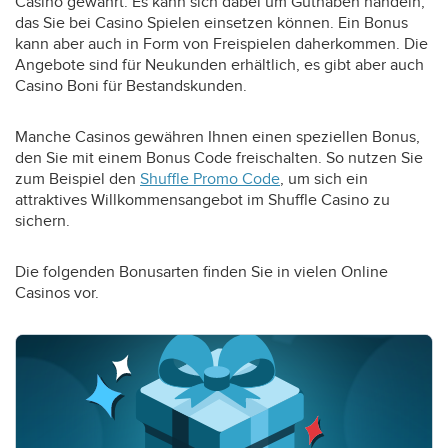
Casino gewährt. Es kann sich dabei um Guthaben handeln,
das Sie bei Casino Spielen einsetzen können. Ein Bonus
kann aber auch in Form von Freispielen daherkommen. Die
Angebote sind für Neukunden erhältlich, es gibt aber auch
Casino Boni für Bestandskunden.
Manche Casinos gewähren Ihnen einen speziellen Bonus,
den Sie mit einem Bonus Code freischalten. So nutzen Sie
zum Beispiel den
Shuffle Promo Code
, um sich ein
attraktives Willkommensangebot im Shuffle Casino zu
sichern.
Die folgenden Bonusarten finden Sie in vielen Online
Casinos vor.