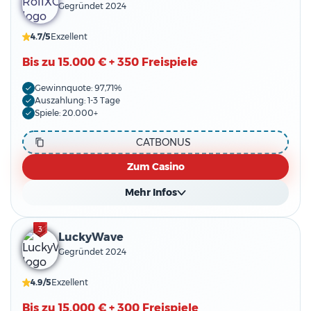
Gegründet 2024
4.7/5
Exzellent
Bis zu 15.000 € + 350 Freispiele
Gewinnquote: 97,71%
Auszahlung: 1-3 Tage
Spiele: 20.000+
CATBONUS
Zum Casino
Mehr Infos
3
LuckyWave
Gegründet 2024
4.9/5
Exzellent
Bis zu 15.000 € + 300 Freispiele