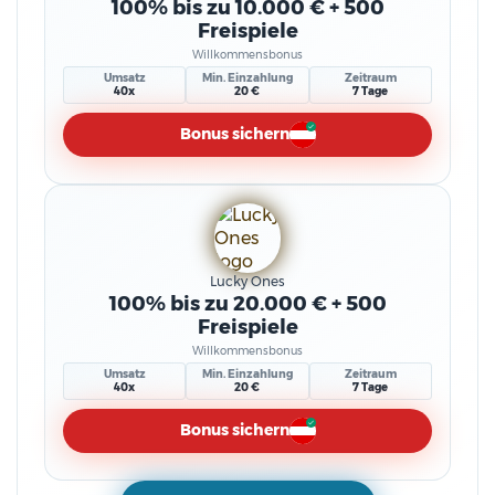
100% bis zu 10.000 € + 500
Freispiele
Willkommensbonus
Umsatz
Min. Einzahlung
Zeitraum
40x
20 €
7 Tage
Bonus sichern
Lucky Ones
100% bis zu 20.000 € + 500
Freispiele
Willkommensbonus
Umsatz
Min. Einzahlung
Zeitraum
40x
20 €
7 Tage
Bonus sichern