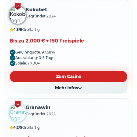
13
Kokobet
Gegründet 2024
4.3/5
Großartig
Bis zu 2.000 € + 150 Freispiele
Gewinnquote: 97.58%
Auszahlung: 0-3 Tage
Spiele: 7.700+
Zum Casino
Mehr Infos
14
Granawin
Gegründet 2024
4.2/5
Großartig