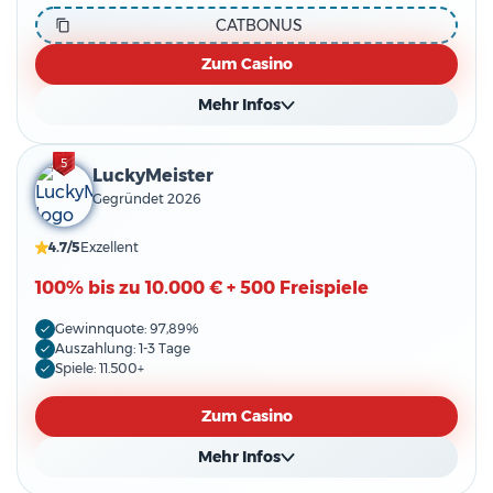
CATBONUS
Zum Casino
Mehr Infos
5
LuckyMeister
Gegründet 2026
4.7/5
Exzellent
100% bis zu 10.000 € + 500 Freispiele
Gewinnquote: 97,89%
Auszahlung: 1-3 Tage
Spiele: 11.500+
Zum Casino
Mehr Infos