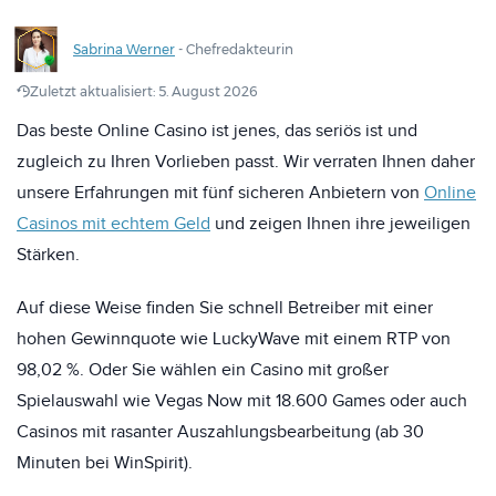
Sabrina Werner
- Chefredakteurin
Zuletzt aktualisiert: 5. August 2026
Das beste Online Casino ist jenes, das seriös ist und
zugleich zu Ihren Vorlieben passt. Wir verraten Ihnen daher
unsere Erfahrungen mit fünf sicheren Anbietern von
Online
Casinos mit echtem Geld
und zeigen Ihnen ihre jeweiligen
Stärken.
Auf diese Weise finden Sie schnell Betreiber mit einer
hohen Gewinnquote wie LuckyWave mit einem RTP von
98,02 %. Oder Sie wählen ein Casino mit großer
Spielauswahl wie Vegas Now mit 18.600 Games oder auch
Casinos mit rasanter Auszahlungsbearbeitung (ab 30
Minuten bei WinSpirit).