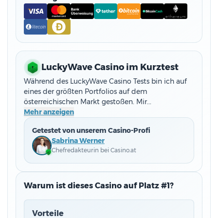
LuckyWave Casino im Kurztest
Während des LuckyWave Casino Tests bin ich auf
eines der größten Portfolios auf dem
österreichischen Markt gestoßen. Mir...
Mehr anzeigen
Getestet von unserem Casino-Profi
Sabrina Werner
Chefredakteurin bei Casino.at
Warum ist dieses Casino auf Platz #1?
Vorteile