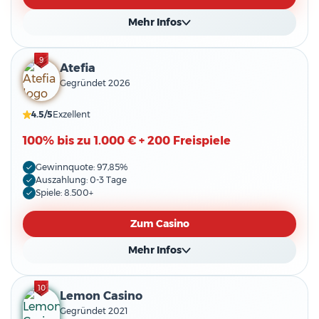
Mehr Infos
9
Atefia
Gegründet 2026
4.5/5
Exzellent
100% bis zu 1.000 € + 200 Freispiele
Gewinnquote: 97,85%
Auszahlung: 0-3 Tage
Spiele: 8.500+
Zum Casino
Mehr Infos
10
Lemon Casino
Gegründet 2021