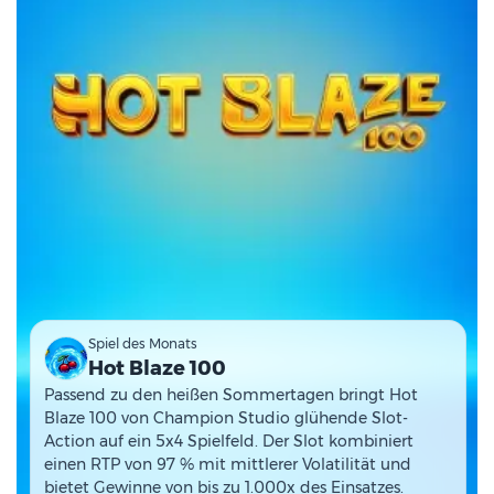
Spiel des Monats
Hot Blaze 100
Passend zu den heißen Sommertagen bringt Hot
Blaze 100 von Champion Studio glühende Slot-
Action auf ein 5x4 Spielfeld. Der Slot kombiniert
einen RTP von 97 % mit mittlerer Volatilität und
bietet Gewinne von bis zu 1.000x des Einsatzes.