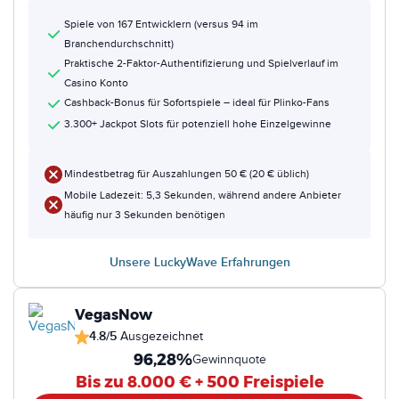
Spiele von 167 Entwicklern (versus 94 im
Branchendurchschnitt)
Praktische 2-Faktor-Authentifizierung und Spielverlauf im
Casino Konto
Cashback-Bonus für Sofortspiele – ideal für Plinko-Fans
3.300+ Jackpot Slots für potenziell hohe Einzelgewinne
Mindestbetrag für Auszahlungen 50 € (20 € üblich)
Mobile Ladezeit: 5,3 Sekunden, während andere Anbieter
häufig nur 3 Sekunden benötigen
Unsere LuckyWave Erfahrungen
VegasNow
4.8/5
Ausgezeichnet
96,28%
Gewinnquote
Bis zu 8.000 € + 500 Freispiele