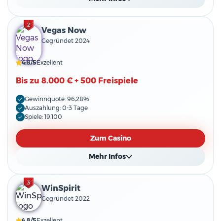
2
Vegas Now
Gegründet 2024
4.8/5
Exzellent
Bis zu 8.000 € + 500 Freispiele
Gewinnquote: 96,28%
Auszahlung: 0-3 Tage
Spiele: 19.100
Zum Casino
Mehr Infos
3
WinSpirit
Gegründet 2022
4.8/5
Exzellent