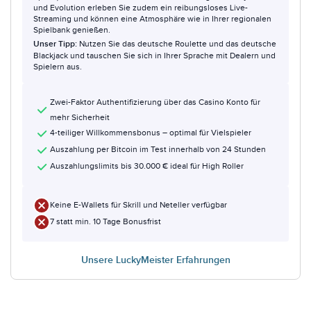
und Evolution erleben Sie zudem ein reibungsloses Live-
Streaming und können eine Atmosphäre wie in Ihrer regionalen
Spielbank genießen.
Unser Tipp:
Nutzen Sie das deutsche Roulette und das deutsche
Blackjack und tauschen Sie sich in Ihrer Sprache mit Dealern und
Spielern aus.
Zwei-Faktor Authentifizierung über das Casino Konto für
mehr Sicherheit
4-teiliger Willkommensbonus – optimal für Vielspieler
Auszahlung per Bitcoin im Test innerhalb von 24 Stunden
Auszahlungslimits bis 30.000 € ideal für High Roller
Keine E-Wallets für Skrill und Neteller verfügbar
7 statt min. 10 Tage Bonusfrist
Unsere LuckyMeister Erfahrungen