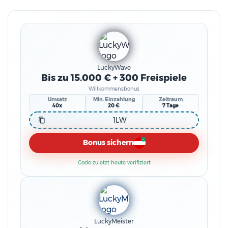
LuckyWave
Bis zu 15.000 € + 300 Freispiele
Willkommensbonus
Umsatz
Min. Einzahlung
Zeitraum
40x
20 €
7 Tage
1LW
Bonus sichern
Code zuletzt heute verifiziert
LuckyMeister