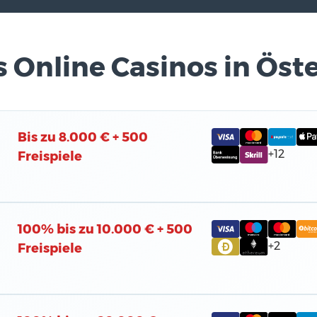
VegasNow
Sweet Bonanza
V
BetAlice
Gates of Olympus
P
s Online Casinos in Öst
SlotRave
Fishin' Frenzy
L
Shiny Wilds
Legacy of Dead
WinSpirit
Aviator Game
Bis zu 8.000 € + 500
Sankra
Chicken Road
+12
Freispiele
RollXO
100% bis zu 10.000 € + 500
+2
Freispiele