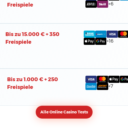
+6
Freispiele
Bis zu 15.000 € + 350
+16
Freispiele
Bis zu 1.000 € + 250
+7
Freispiele
Alle Online Casino Tests