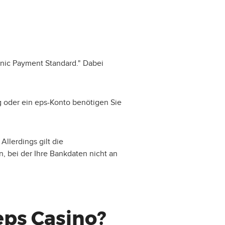
onic Payment Standard." Dabei
g oder ein eps-Konto benötigen Sie
llerdings gilt die
, bei der Ihre Bankdaten nicht an
eps Casino?