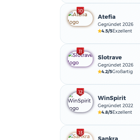
10
Atefia
Gegründet 2026
4.5/5
Exzellent
11
Slotrave
Gegründet 2026
4.2/5
Großartig
12
WinSpirit
Gegründet 2022
4.8/5
Exzellent
13
Sankra