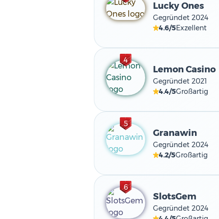
Lucky Ones
Gegründet 2024
4.6/5
Exzellent
4
Lemon Casino
Gegründet 2021
4.4/5
Großartig
5
Granawin
Gegründet 2024
4.2/5
Großartig
6
SlotsGem
Gegründet 2024
4.4/5
Großartig