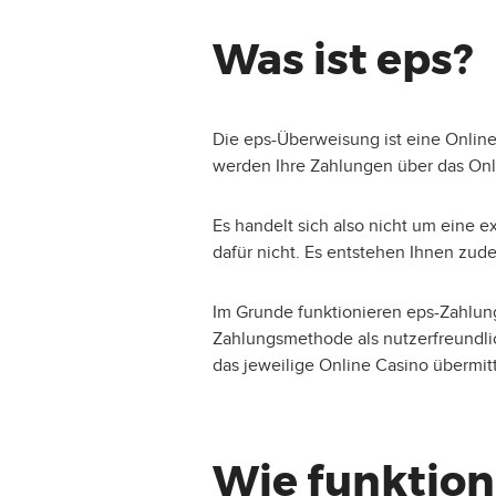
Was ist eps?
Die eps-Überweisung ist eine Onlin
werden Ihre Zahlungen über das Onl
Es handelt sich also nicht um eine 
dafür nicht. Es entstehen Ihnen zud
Im Grunde funktionieren eps-Zahlung
Zahlungsmethode als nutzerfreundlic
das jeweilige Online Casino übermit
Wie funktion