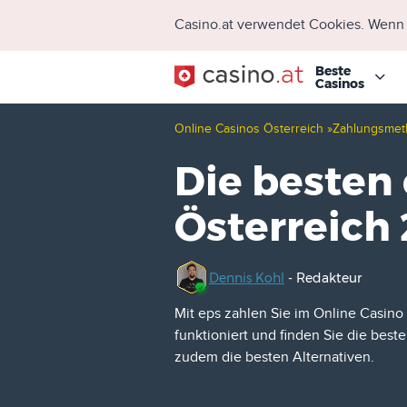
Casino.at verwendet Cookies. Wenn S
Beste
Casinos
Online Casinos Österreich
Zahlungsme
Echtgeld Cas
Die besten 
Legale Casino
Schnelle Aus
Österreich
Neue Online 
Beste
Dennis Kohl
- Redakteur
Auszahlungs
Mit eps zahlen Sie im Online Casino 
Handy Casin
funktioniert und finden Sie die best
zudem die besten Alternativen.