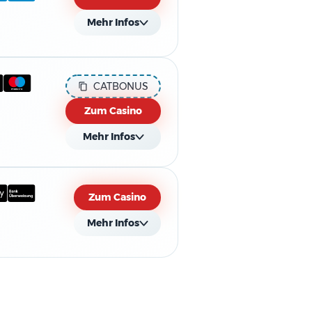
Mehr Infos
CATBONUS
Zum Casino
Mehr Infos
Zum Casino
Mehr Infos