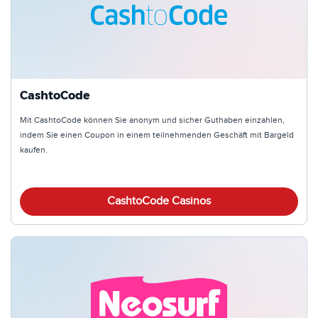
Über die
Factcheckerin
Sabrina Werner
Chefredakteurin bei Casino.at
Sabrina ist seit dem Jahr 2024 Chefredakteurin auf
Casino.at. Zu ihren Schwerpunkten gehören
Rechtsgrundlagen und Lizenzen sowie komplexe AGB. Sie
prüft regelmäßig Bonusbedingungen und Kleingedrucktes.
Damit liefert sie Spielern verlässliche
Entscheidungsgrundlagen für die Auswahl der besten
Online Casinos.
Mehr über Sabrina Werner