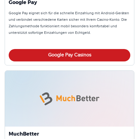
Kryptowährungen für Casino Zahlungen ohne klassische Banken:
Mit
Kryptowährungen zahlen Sie in österreichischen Online Casinos
unabhängig vom klassischen Bankensystem durch. Viele Krypto
Zahlungen werden schnell verarbeitet. Sie sollten jedoch mögliche
Kursschwankungen und Netzwerkgebühren vor der Einzahlung
berücksichtigen.
Chris Eigl
Casino.at Redakteurin
230+ Artikel geschrieben
Mein Tipp: Viele Casinos erlauben eine
Einzahlung ab 10 €. Möchten Sie einen Bonus
nutzen, müssen Sie aber oft mindestens 20 €
einzahlen. Beachten Sie daher neben der
Zahlungsart die Bonusbedingungen.