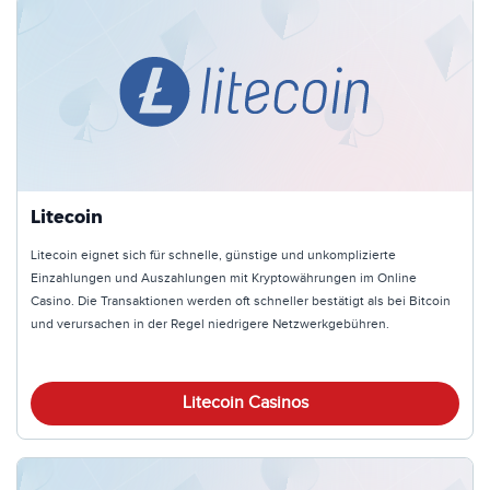
Krypto Casinos
Betpanda Casino
Thrill Casino
Cloudbet
Justbit
7Bit Casino
BC Game
Softwareanbieter
Pragmatic Play
Merkur
Novoline
Netent
Big Time Gaming
Hacksaw Gaming
Spielbanken Österreich
Casino Baden
Casino Velden
Casino Wien