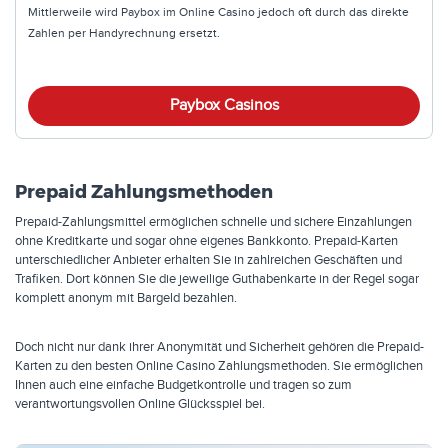
Mit den folgenden Tipps können Sie zudem selbst dazu
beitragen, dass Auszahlungen möglichst schnell erfolgen:
Verifizieren Sie sich am besten direkt nach Ihrer
Anmeldung. Dafür reichen Sie beim Online Casino ein
Bild Ihres Lichtbildausweises und gegebenenfalls
weitere Unterlagen ein. Bevor eine Auszahlung
veranlasst wird, prüft das Casino Ihre Identität. Haben
Sie dies vor Ihrem ersten Auszahlungsantrag erledigt,
erhalten Sie Ihre Gewinne schneller.
Auszahlungen müssen aufgrund der Anti-Geldwäsche-
Gesetze mit derselben Zahlungsmethode wie
Einzahlungen erfolgen. Prüfen Sie daher am besten vor
der ersten Einzahlung, welche Zahlungsart Sie auch für
die Auszahlung nutzen möchten.
Verwenden Sie Einzahlungsmethoden, mit denen eine
Auszahlung nicht erfolgen kann, zahlt das Casino in
der Regel per Überweisung aus. Wünschen Sie sich
eine Alternative, setzen Sie sich am besten frühzeitig
mit dem Kundendienst in Kontakt.