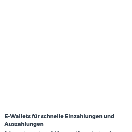
EuroBon Casinos
Kryptowährungen im Online Casino
Kryptowährungen sind als Online Casino Zahlungsmethoden schon längst
nicht mehr nur in reinen
Krypto Casinos
verfügbar, sondern auch in vielen
herkömmlichen Online Casinos. Viele Spieler nutzen Krypto-Zahlungen
wegen der kurzen Bearbeitungszeiten und der hohen Privatsphäre. Je nach
Coin unterscheiden sich Geschwindigkeit, Gebühren und
Kursschwankungen.