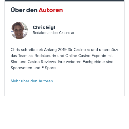
Über den
Autoren
Chris Eigl
Redakteurin bei Casino.at
Chris schreibt seit Anfang 2019 für Casino.at und unterstützt
das Team als Redakteurin und Online Casino Expertin mit
Slot- und Casino-Reviews. Ihre weiteren Fachgebiete sind
Sportwetten und E-Sports.
Mehr über den Autoren