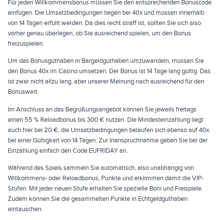
Für jeden Willkommensbonus müssen Sie den entsprechenden Bonuscode
einfügen. Die Umsatzbedingungen liegen bei 40x und müssen innerhalb
von 14 Tagen erfüllt werden. Da dies recht straff ist, sollten Sie sich also
vorher genau überlegen, ob Sie ausreichend spielen, um den Bonus
freizuspielen.
Um das Bonusguthaben in Bargeldguthaben umzuwandeln, müssen Sie
den Bonus 40x im Casino umsetzen. Der Bonus ist 14 Tage lang gültig. Das
ist zwar nicht allzu lang, aber unserer Meinung nach ausreichend für den
Bonuswert.
Im Anschluss an das Begrüßungsangebot können Sie jeweils freitags
einen 55 % Reloadbonus bis 300 € nutzen. Die Mindesteinzahlung liegt
auch hier bei 20 €, die Umsatzbedingungen belaufen sich ebenso auf 40x
bei einer Gültigkeit von 14 Tagen. Zur Inanspruchnahme geben Sie bei der
Einzahlung einfach den Code EUFRIDAY an.
Während des Spiels sammeln Sie automatisch, also unabhängig von
Willkommens- oder Reloadbonus, Punkte und erklimmen damit die VIP-
Stufen. Mit jeder neuen Stufe erhalten Sie spezielle Boni und Freispiele.
Zudem können Sie die gesammelten Punkte in Echtgeldguthaben
eintauschen.