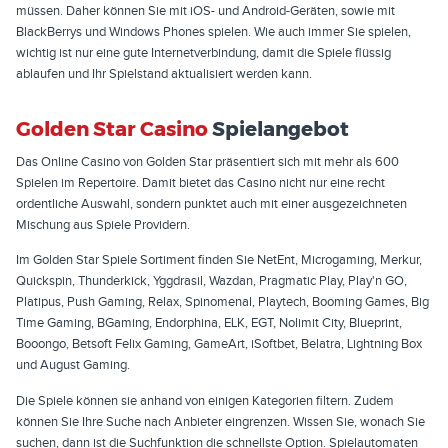
müssen. Daher können Sie mit iOS- und Android-Geräten, sowie mit
BlackBerrys und Windows Phones spielen. Wie auch immer Sie spielen,
wichtig ist nur eine gute Internetverbindung, damit die Spiele flüssig
ablaufen und Ihr Spielstand aktualisiert werden kann.
Golden Star Casino
Spielangebot
Das Online Casino von Golden Star präsentiert sich mit mehr als 600
Spielen im Repertoire. Damit bietet das Casino nicht nur eine recht
ordentliche Auswahl, sondern punktet auch mit einer ausgezeichneten
Mischung aus Spiele Providern.
Im Golden Star Spiele Sortiment finden Sie NetEnt, Microgaming, Merkur,
Quickspin, Thunderkick, Yggdrasil, Wazdan, Pragmatic Play, Play'n GO,
Platipus, Push Gaming, Relax, Spinomenal, Playtech, Booming Games, Big
Time Gaming, BGaming, Endorphina, ELK, EGT, Nolimit City, Blueprint,
Booongo, Betsoft Felix Gaming, GameArt, iSoftbet, Belatra, Lightning Box
und August Gaming.
Die Spiele können sie anhand von einigen Kategorien filtern. Zudem
können Sie Ihre Suche nach Anbieter eingrenzen. Wissen Sie, wonach Sie
suchen, dann ist die Suchfunktion die schnellste Option. Spielautomaten