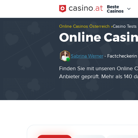
Beste
Casinos
Online Casinos Österreich
Casino Tests
Echtgeld Cas
Online Casin
Legale Casino
Schnelle Aus
Sabrina Werner
- Factcheckerin
Neue Online 
Finden Sie mit unseren Online C
Anbieter geprüft. Mehr als 140 
Beste
Auszahlungs
Handy Casin