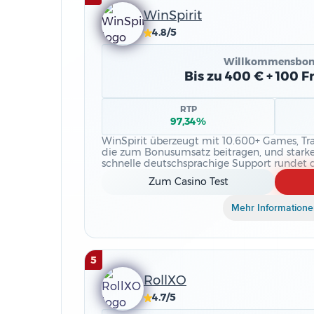
WinSpirit
4.8/5
Willkommensbon
Bis zu 400 € + 100 F
RTP
97,34%
WinSpirit überzeugt mit 10.600+ Games, Tra
die zum Bonusumsatz beitragen, und star
schnelle deutschsprachige Support rundet 
Gesamteindruck ab.
Zum Casino Test
Mehr Informatione
5
RollXO
4.7/5