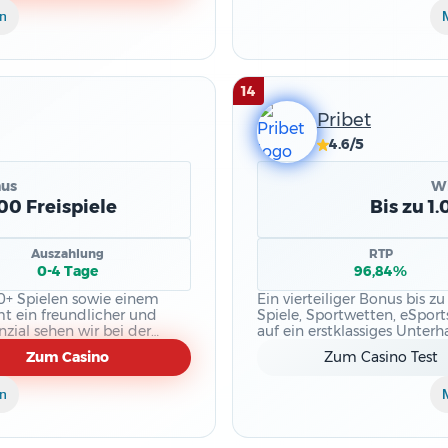
n
14
Pribet
4.6/5
us
W
00 Freispiele
Bis zu 1.
Auszahlung
RTP
0-4 Tage
96,84%
0+ Spielen sowie einem
Ein vierteiliger Bonus bis 
t ein freundlicher und
Spiele, Sportwetten, eSport
zial sehen wir bei der
auf ein erstklassiges Unter
Zum Casino
Zum Casino Test
n