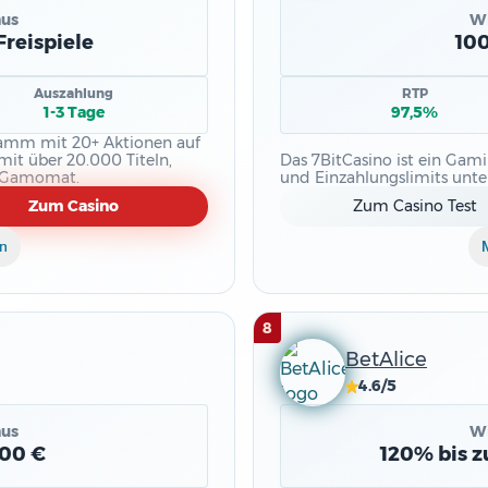
us
W
Freispiele
100
Auszahlung
RTP
1-3 Tage
97,5%
ramm mit 20+ Aktionen auf
mit über 20.000 Titeln,
Das 7BitCasino ist ein Gam
d Gamomat.
und Einzahlungslimits unter
Zum Casino
Zum Casino Test
n
8
BetAlice
4.6/5
us
W
000 €
120% bis z