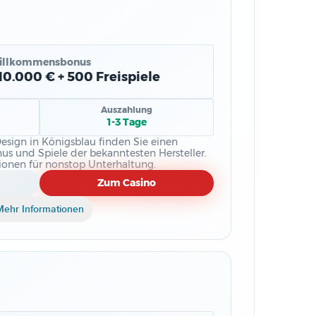
illkommensbonus
10.000 € + 500 Freispiele
Auszahlung
1-3 Tage
sign in Königsblau finden Sie einen
us und Spiele der bekanntesten Hersteller.
ionen für nonstop Unterhaltung.
Zum Casino
Mehr Informationen