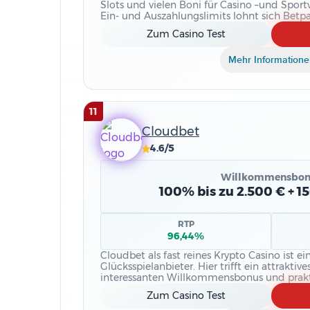
Slots und vielen Boni für Casino –und Sport
Ein- und Auszahlungslimits lohnt sich Betp
Krypto Casino Kunden.
Zum Casino Test
Mehr Informatione
11
Cloudbet
4.6/5
Willkommensbon
100% bis zu 2.500 € + 15
RTP
96,44%
Cloudbet als fast reines Krypto Casino ist e
Glücksspielanbieter. Hier trifft ein attrakti
interessanten Willkommensbonus und prakt
Kryptowährungen sogar direkt auf der Webse
Zum Casino Test