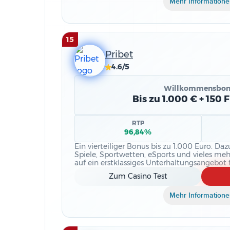
Mehr Informatione
15
Pribet
4.6/5
Willkommensbon
Bis zu 1.000 € + 150 
RTP
96,84%
Ein vierteiliger Bonus bis zu 1.000 Euro. D
Spiele, Sportwetten, eSports und vieles mehr
auf ein erstklassiges Unterhaltungsangebot 
Zum Casino Test
Mehr Informatione