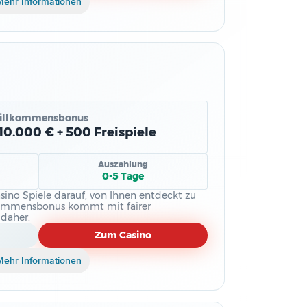
Mehr Informationen
illkommensbonus
10.000 € + 500 Freispiele
Auszahlung
0-5 Tage
sino Spiele darauf, von Ihnen entdeckt zu
lkommensbonus kommt mit fairer
daher.
Zum Casino
Mehr Informationen