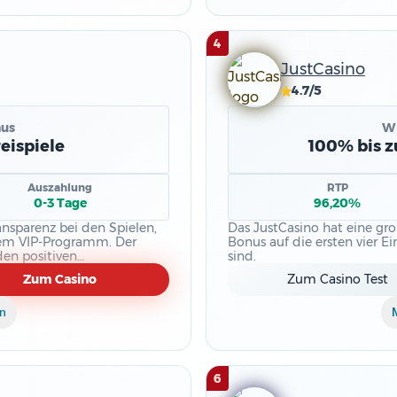
4
JustCasino
4.7/5
us
W
reispiele
100% bis z
Auszahlung
RTP
0-3 Tage
96,20%
nsparenz bei den Spielen,
Das JustCasino hat eine g
kem VIP-Programm. Der
Bonus auf die ersten vier 
den positiven
sind.
Zum Casino
Zum Casino Test
n
6