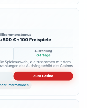
illkommensbonus
u 500 € + 100 Freispiele
Auszahlung
0-1 Tage
roße Spieleauswahl, die zusammen mit dem
Einzahlungen das Aushängeschild des Casinos
Zum Casino
Mehr Informationen