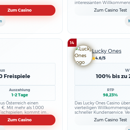
interessanten Willkommens
Kryptowährungen sogar dire
Zum Casino
Zum Casino Test
n
14
Lucky Ones
4.6/5
us
W
0 Freispiele
100% bis zu 
Auszahlung
RTP
1-2 Tage
98,23%
us Österreich einen
Das Lucky Ones Casino über
 €. Mit mehr als 1.000
vierteiligen Willkommensp
Tischspielen, kommt im
schneller Kundenservice. Ve
Spielauswahl im Live Casino
Zum Casino
Zum Casino Test