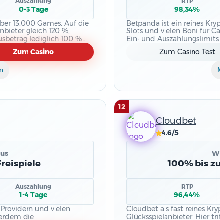
Auszahlung
RTP
0-3 Tage
98,34%
über 13.000 Games. Auf die
Betpanda ist ein reines Kr
nbieter gleich 120 %,
Slots und vielen Boni für C
sbetrag lediglich 100 %
Ein- und Auszahlungslimits
Krypto Casino Kunden.
Zum Casino
Zum Casino Test
n
12
Cloudbet
4.6/5
us
W
Freispiele
100% bis zu
Auszahlung
RTP
1-4 Tage
96,44%
 Providern und vielen
Cloudbet als fast reines Kr
ßerdem die
Glücksspielanbieter. Hier tr