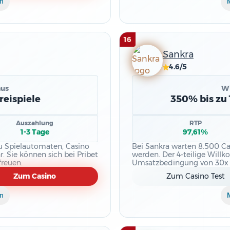
n
16
Sankra
4.6/5
us
W
Freispiele
350% bis zu 
Auszahlung
RTP
1-3 Tage
97,61%
azu Spielautomaten, Casino
Bei Sankra warten 8.500 Ca
. Sie können sich bei Pribet
werden. Der 4-teilige Wil
freuen.
Umsatzbedingung von 30x 
Zum Casino
Zum Casino Test
n