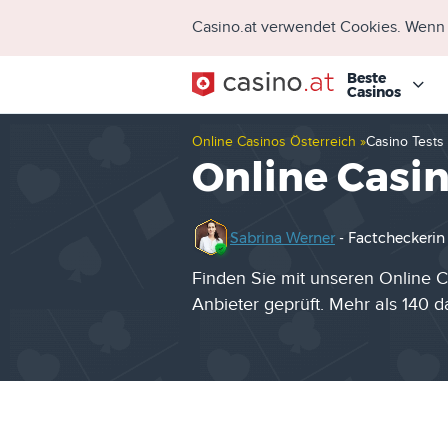
Casino.at verwendet Cookies. Wenn S
Beste
Casinos
Online Casinos Österreich
Casino Tests
Echtgeld Cas
Online Casin
Legale Casino
Schnelle Aus
Sabrina Werner
- Factcheckerin
Neue Online 
Finden Sie mit unseren Online C
Anbieter geprüft. Mehr als 140 
Beste
Auszahlungs
Handy Casin