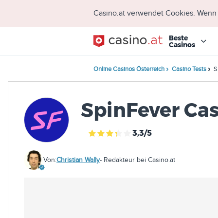
Casino.at verwendet Cookies. Wenn S
Beste
Casinos
Online Casinos Österreich
Casino Tests
S
Echtgeld Cas
Legale Casino
SpinFever
Cas
Schnelle Aus
Neue Online 
3,3
/5
Beste
Auszahlungs
Von:
Christian Wally
- Redakteur bei Casino.at
Handy Casin