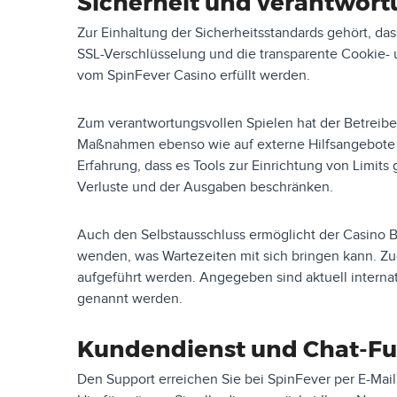
Sicherheit und verantwort
Zur Einhaltung der Sicherheitsstandards gehört, da
SSL-Verschlüsselung und die transparente Cookie- 
vom SpinFever Casino erfüllt werden.
Zum verantwortungsvollen Spielen hat der Betreiber
Maßnahmen ebenso wie auf externe Hilfsangebote ei
Erfahrung, dass es Tools zur Einrichtung von Limits
Verluste und der Ausgaben beschränken.
Auch den Selbstausschluss ermöglicht der Casino Be
wenden, was Wartezeiten mit sich bringen kann. Zu
aufgeführt werden. Angegeben sind aktuell internat
genannt werden.
Kundendienst und Chat-Fu
Den Support erreichen Sie bei SpinFever per E-Mai