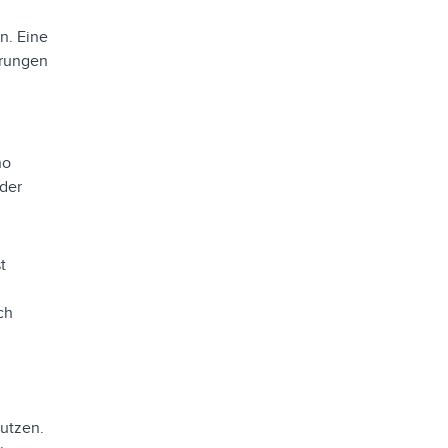
n. Eine
erungen
no
 der
t
ch
nutzen.