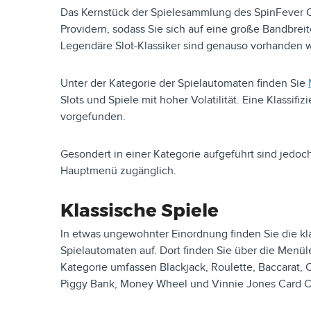
Das Kernstück der Spielesammlung des SpinFever C
Providern, sodass Sie sich auf eine große Bandbre
Legendäre Slot-Klassiker sind genauso vorhanden w
Unter der Kategorie der Spielautomaten finden Sie
Slots und Spiele mit hoher Volatilität. Eine Klassi
vorgefunden.
Gesondert in einer Kategorie aufgeführt sind jedoc
Hauptmenü zugänglich.
Klassische Spiele
In etwas ungewohnter Einordnung finden Sie die kla
Spielautomaten auf. Dort finden Sie über die Menüle
Kategorie umfassen Blackjack, Roulette, Baccarat, C
Piggy Bank, Money Wheel und Vinnie Jones Card C