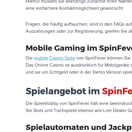
Hierfür müssen Sie allerdings zunächst Ihren Namen 
eine einfachere Kontaktmöglichkeit gewünscht.
Fragen, die häufig auftauchen, sind in den FAQs au
Auszahlungen oder zur Registrierung, greifen Sie a
Mobile Gaming im SpinFeve
Die
mobile Casino Seite
von SpinFever können Sie r
Das Online Casino ist ausdrücklich für Mobilgeräte
und sie um Echtgeld oder in der Demo Version spiel
Spielangebot im
SpinFe
Die Spielelobby von SpinFever hält eine beeindruck
Sie Slots und Tischspiele ebenso wie Live Dealer 
Spielautomaten und Jackpo