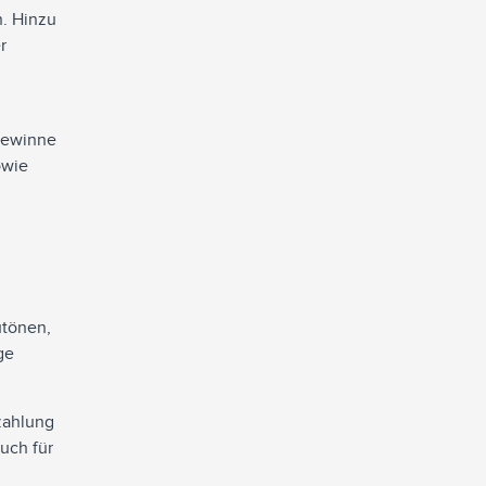
n. Hinzu
r
Gewinne
owie
utönen,
ge
zahlung
uch für