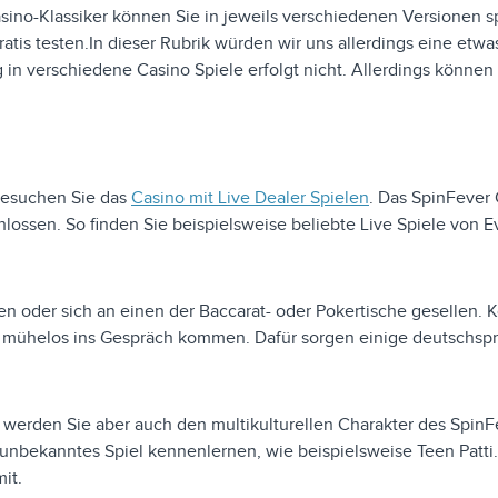
asino-Klassiker können Sie in jeweils verschiedenen Versionen s
tis testen.In dieser Rubrik würden wir uns allerdings eine etwa
 in verschiedene Casino Spiele erfolgt nicht. Allerdings können
besuchen Sie das
Casino mit Live Dealer Spielen
. Das SpinFever
lossen. So finden Sie beispielsweise beliebte Live Spiele von E
len oder sich an einen der Baccarat- oder Pokertische gesellen
t mühelos ins Gespräch kommen. Dafür sorgen einige deutschsp
 werden Sie aber auch den multikulturellen Charakter des SpinF
 unbekanntes Spiel kennenlernen, wie beispielsweise Teen Patti
it.