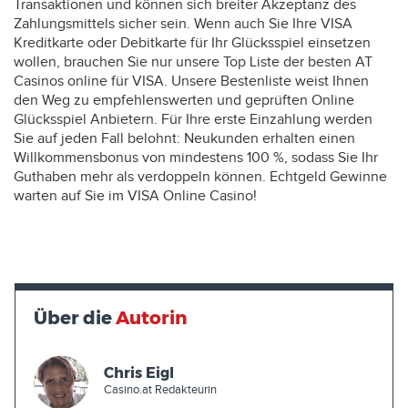
Transaktionen und können sich breiter Akzeptanz des
Zahlungsmittels sicher sein. Wenn auch Sie Ihre VISA
Kreditkarte oder Debitkarte für Ihr Glücksspiel einsetzen
wollen, brauchen Sie nur unsere Top Liste der besten AT
Casinos online für VISA. Unsere Bestenliste weist Ihnen
den Weg zu empfehlenswerten und geprüften Online
Glücksspiel Anbietern. Für Ihre erste Einzahlung werden
Sie auf jeden Fall belohnt: Neukunden erhalten einen
Willkommensbonus von mindestens 100 %, sodass Sie Ihr
Guthaben mehr als verdoppeln können. Echtgeld Gewinne
warten auf Sie im VISA Online Casino!
Über die
Autorin
Chris Eigl
Casino.at Redakteurin