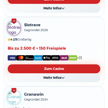
Mehr Infos
13
Slotrave
Gegründet 2026
4.2/5
Großartig
Bis zu 2.500 € + 150 Freispiele
+11
Zum Casino
Mehr Infos
14
Granawin
Gegründet 2024