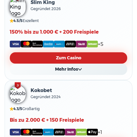
Slim King
Gegründet 2026
4.5/5
Exzellent
150% bis zu 1.000 € + 200 Freispiele
+5
Zum Casino
Mehr Infos
9
Kokobet
Gegründet 2024
4.3/5
Großartig
Bis zu 2.000 € + 150 Freispiele
+1