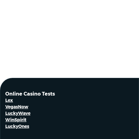
Online Casino Tests
Lex
VegasNow
LuckyWave
WinSpirit
LuckyOnes