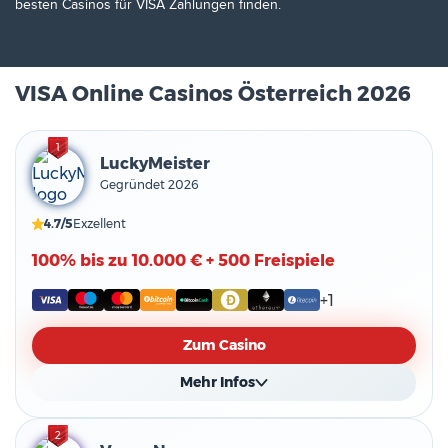
besten Casinos für VISA Zahlungen finden.
VISA Online Casinos Österreich 2026
1
LuckyMeister
Gegründet 2026
4.7/5
Exzellent
100% bis zu 10.000 € + 500 Freispiele
+1
Zum Casino
Mehr Infos
2