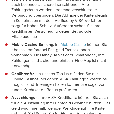
auch besonders sichere Transaktionen. Alle
Zahlungsdaten werden über eine verschlüsselte
Verbindung übertragen. Die Abfrage der Kartendetails
in Kombination mit dem Verified by VISA Verfahren
sorgt für hohen Schutz. Außerdem sichert Sie Ihre
Kreditkarten Versicherung gegen Betrug oder
Missbrauch ab.
Mobile Casino Banking:
Im
Mobile Casino
können Sie
ebenso komfortabel Echtgeld Transaktionen
vornehmen. Ob Handy, Tablet oder Smartphone, Ihre
Zahlungen sind sicher und einfach. Eine App ist nicht
notwendig.
Gebührenfrei:
In unserer Top Liste finden Sie nur
Online Casinos, bei denen VISA Zahlungen kostenlos
möglich sind. In einigen Fällen können Sie sogar von
einem Kreditkarten Bonus profitieren.
Auszahlungen:
Ihre VISA Kreditkarte können Sie auch
für die Auszahlung Ihrer Echtgeld Gewinne nutzen. Das
Geld wird innerhalb weniger Werktage auf Ihre Karte
gebucht. So können Sie für Ein- und Auszahlungen