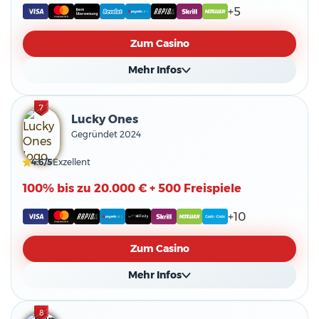
+5
Zum Casino
Mehr Infos
7
Lucky Ones
Gegründet 2024
4.6/5
Exzellent
100% bis zu 20.000 € + 500 Freispiele
+10
Zum Casino
Mehr Infos
8