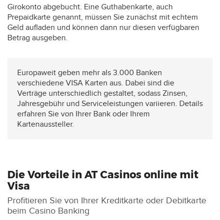
Girokonto abgebucht. Eine Guthabenkarte, auch
Prepaidkarte genannt, müssen Sie zunächst mit echtem
Geld aufladen und können dann nur diesen verfügbaren
Betrag ausgeben.
Europaweit geben mehr als 3.000 Banken
verschiedene VISA Karten aus. Dabei sind die
Verträge unterschiedlich gestaltet, sodass Zinsen,
Jahresgebühr und Serviceleistungen variieren. Details
erfahren Sie von Ihrer Bank oder Ihrem
Kartenaussteller.
Die Vorteile in AT Casinos online mit
Visa
Profitieren Sie von Ihrer Kreditkarte oder Debitkarte
beim Casino Banking