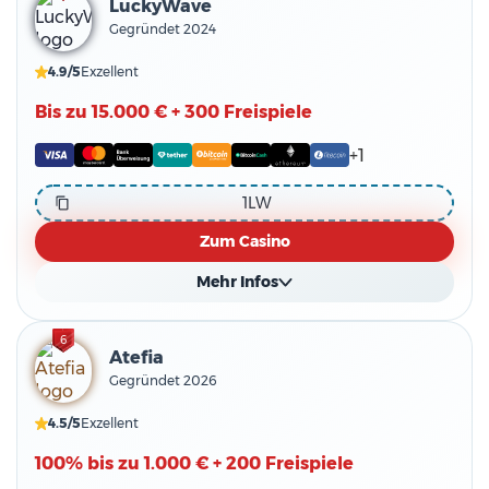
LuckyWave
Gegründet 2024
4.9/5
Exzellent
Bis zu 15.000 € + 300 Freispiele
+1
1LW
Zum Casino
Mehr Infos
6
Atefia
Gegründet 2026
4.5/5
Exzellent
100% bis zu 1.000 € + 200 Freispiele