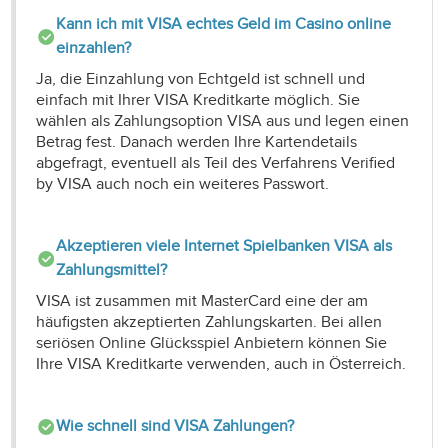
Kann ich mit VISA echtes Geld im Casino online
einzahlen?
Ja, die Einzahlung von Echtgeld ist schnell und
einfach mit Ihrer VISA Kreditkarte möglich. Sie
wählen als Zahlungsoption VISA aus und legen einen
Betrag fest. Danach werden Ihre Kartendetails
abgefragt, eventuell als Teil des Verfahrens Verified
by VISA auch noch ein weiteres Passwort.
Akzeptieren viele Internet Spielbanken VISA als
Zahlungsmittel?
VISA ist zusammen mit MasterCard eine der am
häufigsten akzeptierten Zahlungskarten. Bei allen
seriösen Online Glücksspiel Anbietern können Sie
Ihre VISA Kreditkarte verwenden, auch in Österreich.
Wie schnell sind VISA Zahlungen?