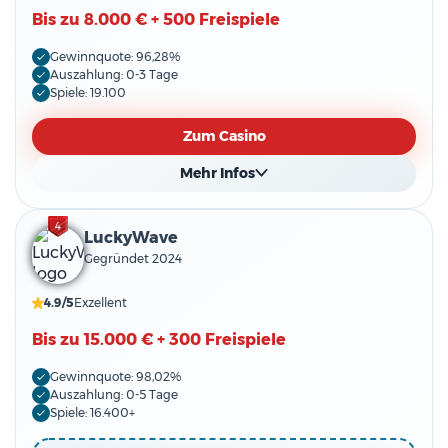
Bis zu 8.000 € + 500 Freispiele
Gewinnquote: 96,28%
Auszahlung: 0-3 Tage
Spiele: 19.100
Zum Casino
Mehr Infos
4
LuckyWave
Gegründet 2024
4.9/5
Exzellent
Bis zu 15.000 € + 300 Freispiele
Gewinnquote: 98,02%
Auszahlung: 0-5 Tage
Spiele: 16.400+