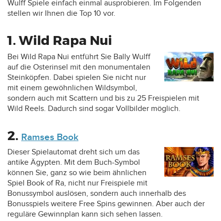
Wulff Spiele einfach einmal ausprobieren. Im Folgenden
stellen wir Ihnen die Top 10 vor.
1. Wild Rapa Nui
Bei Wild Rapa Nui entführt Sie Bally Wulff
auf die Osterinsel mit den monumentalen
Steinköpfen. Dabei spielen Sie nicht nur
mit einem gewöhnlichen Wildsymbol,
sondern auch mit Scattern und bis zu 25 Freispielen mit
Wild Reels. Dadurch sind sogar Vollbilder möglich.
2.
Ramses Book
Dieser Spielautomat dreht sich um das
antike Ägypten. Mit dem Buch-Symbol
können Sie, ganz so wie beim ähnlichen
Spiel Book of Ra, nicht nur Freispiele mit
Bonussymbol auslösen, sondern auch innerhalb des
Bonusspiels weitere Free Spins gewinnen. Aber auch der
reguläre Gewinnplan kann sich sehen lassen.