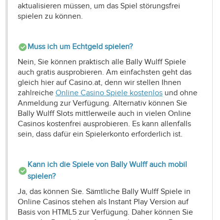
aktualisieren müssen, um das Spiel störungsfrei
spielen zu können.
Muss ich um Echtgeld spielen?
Nein, Sie können praktisch alle Bally Wulff Spiele
auch gratis ausprobieren. Am einfachsten geht das
gleich hier auf Casino.at, denn wir stellen Ihnen
zahlreiche
Online Casino Spiele kostenlos
und ohne
Anmeldung zur Verfügung. Alternativ können Sie
Bally Wulff Slots mittlerweile auch in vielen Online
Casinos kostenfrei ausprobieren. Es kann allenfalls
sein, dass dafür ein Spielerkonto erforderlich ist.
Kann ich die Spiele von Bally Wulff auch mobil
spielen?
Ja, das können Sie. Sämtliche Bally Wulff Spiele in
Online Casinos stehen als Instant Play Version auf
Basis von HTML5 zur Verfügung. Daher können Sie