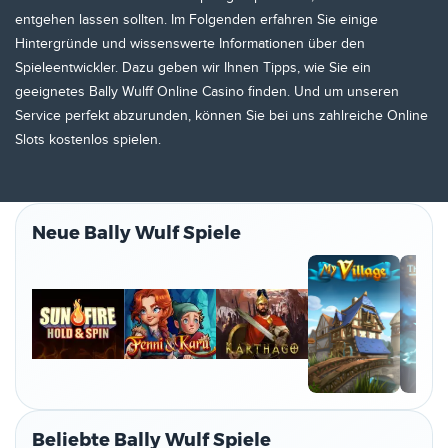
entgehen lassen sollten. Im Folgenden erfahren Sie einige
Hintergründe und wissenswerte Informationen über den
Spieleentwickler. Dazu geben wir Ihnen Tipps, wie Sie ein
geeignetes Bally Wulff Online Casino finden. Und um unseren
Service perfekt abzurunden, können Sie bei uns zahlreiche Online
Slots kostenlos spielen.
Neue Bally Wulf Spiele
Beliebte Bally Wulf Spiele