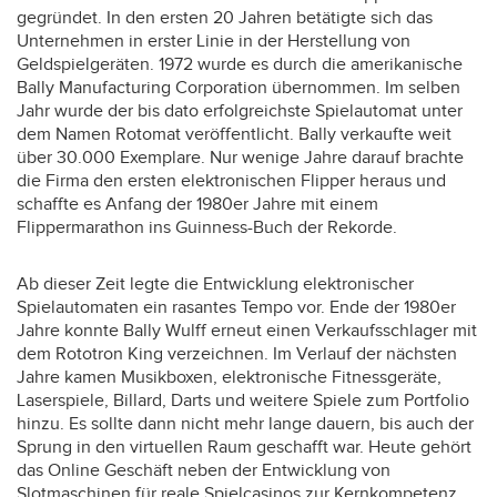
gegründet. In den ersten 20 Jahren betätigte sich das
Unternehmen in erster Linie in der Herstellung von
Geldspielgeräten. 1972 wurde es durch die amerikanische
Bally Manufacturing Corporation übernommen. Im selben
Jahr wurde der bis dato erfolgreichste Spielautomat unter
dem Namen Rotomat veröffentlicht. Bally verkaufte weit
über 30.000 Exemplare. Nur wenige Jahre darauf brachte
die Firma den ersten elektronischen Flipper heraus und
schaffte es Anfang der 1980er Jahre mit einem
Flippermarathon ins Guinness-Buch der Rekorde.
Ab dieser Zeit legte die Entwicklung elektronischer
Spielautomaten ein rasantes Tempo vor. Ende der 1980er
Jahre konnte Bally Wulff erneut einen Verkaufsschlager mit
dem Rototron King verzeichnen. Im Verlauf der nächsten
Jahre kamen Musikboxen, elektronische Fitnessgeräte,
Laserspiele, Billard, Darts und weitere Spiele zum Portfolio
hinzu. Es sollte dann nicht mehr lange dauern, bis auch der
Sprung in den virtuellen Raum geschafft war. Heute gehört
das Online Geschäft neben der Entwicklung von
Slotmaschinen für reale Spielcasinos zur Kernkompetenz