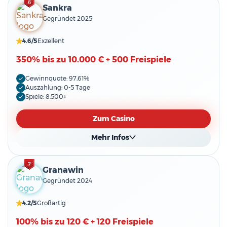
6
Sankra
Gegründet 2025
4.6/5
Exzellent
350% bis zu 10.000 € + 500 Freispiele
Gewinnquote: 97,61%
Auszahlung: 0-5 Tage
Spiele: 8.500+
Zum Casino
Mehr Infos
7
Granawin
Gegründet 2024
4.2/5
Großartig
100% bis zu 120 € + 120 Freispiele