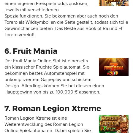
einen eigenen Freispielmodus auslösen,
jeweils mit verschiedenen
Spezialfunktionen. Sie bekommen aber auch noch den
Torero als Wildsymbol an die Seite gestellt, sodass sich tolle
Gewinnchancen bieten. Das Beste aus Book of Ra und EL
Torero vereint!
6. Fruit Mania
Der Fruit Mania Online Slot ist einerseits
ein klassischer Früchte Spielautomat. Sie
bekommen bestes Automatenspiel mit
unkompliziertem Gameplay und schickem
Design. Allerdings können Sie bei diesem einen
Hauptgewinn von bis zu 100.000 € absahnen.
7. Roman Legion Xtreme
Roman Legion Xtreme ist eine
Weiterentwicklung des Roman Legion
Online Spielautomaten. Dabei spielen Sie