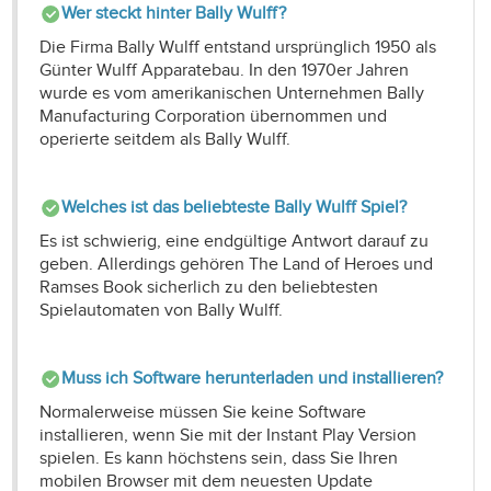
Wer steckt hinter Bally Wulff?
Die Firma Bally Wulff entstand ursprünglich 1950 als
Günter Wulff Apparatebau. In den 1970er Jahren
wurde es vom amerikanischen Unternehmen Bally
Manufacturing Corporation übernommen und
operierte seitdem als Bally Wulff.
Welches ist das beliebteste Bally Wulff Spiel?
Es ist schwierig, eine endgültige Antwort darauf zu
geben. Allerdings gehören The Land of Heroes und
Ramses Book sicherlich zu den beliebtesten
Spielautomaten von Bally Wulff.
Muss ich Software herunterladen und installieren?
Normalerweise müssen Sie keine Software
installieren, wenn Sie mit der Instant Play Version
spielen. Es kann höchstens sein, dass Sie Ihren
mobilen Browser mit dem neuesten Update