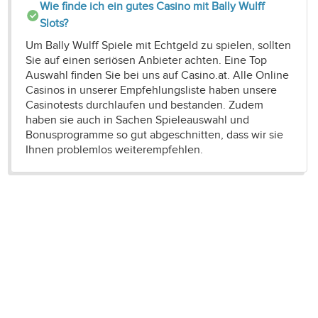
Wie finde ich ein gutes Casino mit Bally Wulff
Slots?
Um Bally Wulff Spiele mit Echtgeld zu spielen, sollten
Sie auf einen seriösen Anbieter achten. Eine Top
Auswahl finden Sie bei uns auf Casino.at. Alle Online
Casinos in unserer Empfehlungsliste haben unsere
Casinotests durchlaufen und bestanden. Zudem
haben sie auch in Sachen Spieleauswahl und
Bonusprogramme so gut abgeschnitten, dass wir sie
Ihnen problemlos weiterempfehlen.