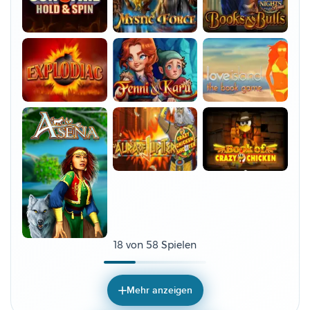
18 von 58 Spielen
Mehr anzeigen