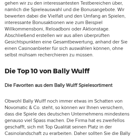
gehen wir zu den interessantesten Testbereichen über,
nämlich die Spieleauswahl und die Bonusangebote. Wir
bewerten dabei die Vielfalt und den Umfang an Spielen,
interessante Bonusaktionen wie zum Beispiel
Willkommensboni, Reloadboni oder Aktionstage.
Abschließend erstellen wir aus allen überprüften
Gesichtspunkten eine Gesamtbewertung, anhand der Sie
einen Casinoanbieter für sich auswählen können, ohne
selbst mühsam recherchieren zu müssen.
Die Top 10 von Bally Wulff
Die Favoriten aus dem Bally Wulff Spielesortiment
Obwohl Bally Wulff noch immer etwas im Schatten von
Novomatic & Co. steht, so können wir Ihnen versichern,
dass die Spiele des deutschen Unternehmens mindestens
genauso viel Spass machen. Die Firma hat es zweifellos
geschafft, sich mit Top Qualität seinen Platz in der
Casinolandschaft zu erarbeiten. Daher sollten Sie die Bally