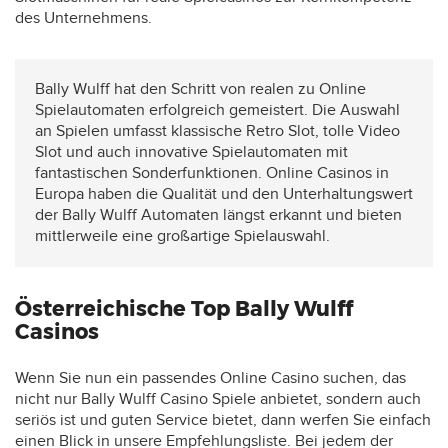
des Unternehmens.
Bally Wulff hat den Schritt von realen zu Online
Spielautomaten erfolgreich gemeistert. Die Auswahl
an Spielen umfasst klassische Retro Slot, tolle Video
Slot und auch innovative Spielautomaten mit
fantastischen Sonderfunktionen. Online Casinos in
Europa haben die Qualität und den Unterhaltungswert
der Bally Wulff Automaten längst erkannt und bieten
mittlerweile eine großartige Spielauswahl.
Österreichische Top Bally Wulff
Casinos
Wenn Sie nun ein passendes Online Casino suchen, das
nicht nur Bally Wulff Casino Spiele anbietet, sondern auch
seriös ist und guten Service bietet, dann werfen Sie einfach
einen Blick in unsere Empfehlungsliste. Bei jedem der