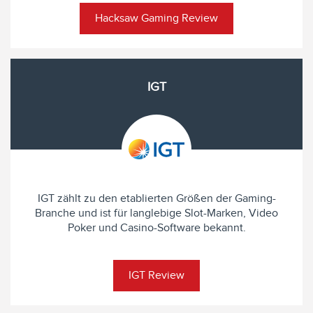
Hacksaw Gaming Review
IGT
IGT zählt zu den etablierten Größen der Gaming-
Branche und ist für langlebige Slot-Marken, Video
Poker und Casino-Software bekannt.
IGT Review