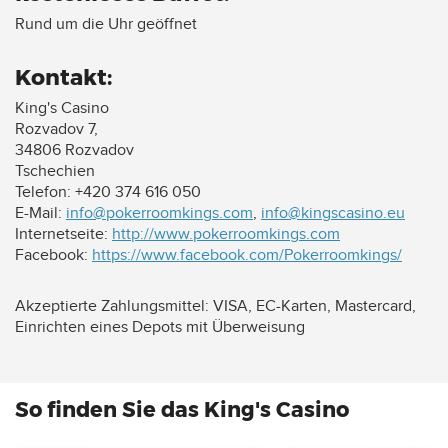
Rund um die Uhr geöffnet
Kontakt:
King's Casino
Rozvadov 7,
34806 Rozvadov
Tschechien
Telefon: +420 374 616 050
E-Mail:
info@pokerroomkings.com
,
info@kingscasino.eu
Internetseite:
http://www.pokerroomkings.com
Facebook:
https://www.facebook.com/Pokerroomkings/
Akzeptierte Zahlungsmittel: VISA, EC-Karten, Mastercard,
Einrichten eines Depots mit Überweisung
So finden Sie das King's Casino