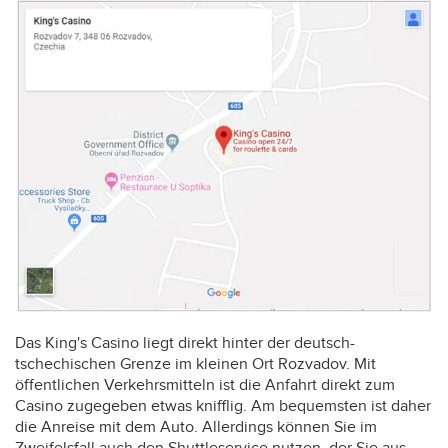
Das King's Casino liegt direkt hinter der deutsch-
tschechischen Grenze im kleinen Ort Rozvadov. Mit
öffentlichen Verkehrsmitteln ist die Anfahrt direkt zum
Casino zugegeben etwas knifflig. Am bequemsten ist daher
die Anreise mit dem Auto. Allerdings können Sie im