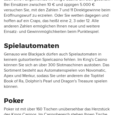
Bei Einsätzen zwischen 10 € und üppigen 5.000 €
versuchen Sie, mit den Zahlen 7 und 11 Direktgewinne beim
Eröffnungswurf zu erzielen. Oder Sie wetten dagegen und
hoffen auf ein Craps, das heißt eine 2, 3 oder 12. Alle
anderen Zahlen ermöglichen Ihnen neue und weitere
Einsatz- und Gewinnmöglichkeiten beim Punktespiel.
Spielautomaten
Genauso wie Blackjack dürfen auch Spielautomaten in
keinem gutsortierten Spielcasino fehlen. Im King's Casino
können Sie sich an über 300 Slotmaschinen austoben. Das
Sortiment besteht aus Automatenspielen von Novomatic,
Apex und Merkur, sodass Sie unter anderem die Toptitel
Book of Ra, Dolphin's Pearl und Dragon's Treasure spielen
können.
Poker
Poker ist mit über 160 Tischen unübersehbar das Herzstück
des Kings Casinos. Im Casinobereich stehen Ihnen Tische