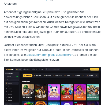
Anbietern.
Amonbet fügt regelmäßig neue Spiele hinzu. So genießen Sie
abwechslungsreichen Spielspaß. Auf diese greifen Sie bequem per Klick
auf den gleichnamigen Reiter zu. Auch weitere Kategorien wie Instant Win
mit 269 Spielen, Hold & Win mit 91 Games sowie Megaways mit 95 Titeln
können Sie direkt über die jeweiligen Rubriken aufrufen. So entdecken Sie
schnell, wonach Sie suchen.
Jackpot-Liebhaber finden unter „Jackpots“ aktuell 3.251 Titel. Golisimo
bietet Ihnen im Vergleich nur 1.385 Jackpots. In der Demoversion können
Sie zunächst alle
Spielautomaten gratis ausprobieren
. So lernen Sie die
Titel kennen, bevor Sie Echtgeld einsetzen.