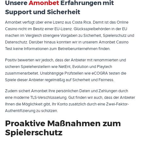
Unsere
Amonbet
Erfahrungen mit
Support und Sicherheit
Amonbet verfügt über eine Lizenz aus Costa Rica. Damit ist das Online
Casino nicht im Besitz einer EU-Lizenz. Glücksspielbehörden in der EU
machen im Vergleich strengere Vorgaben zu Sicherheit, Spielerschutz und
Datenschutz. Darüber hinaus konnten wir in unserem Amonbet Casino
Test keine Informationen zum Betreiberunternehmen finden.
Positiv bewerten wir jedoch, dass der Anbieter mit renommierten und
sicheren Spieleherstellern wie NetEnt, Evolution und Playtech
zusammenarbeitet. Unabhängige Prüfstellen wie eCOGRA testen die
Spiele dieser Anbieter regelmäßig auf Sicherheit und Fairness.
Zudem sichert Amonbet Ihre persönlichen Daten und Zahlungen durch
eine moderne TLS-Verschlüsselung. Gut finden wir auch, dass der Anbieter
Ihnen die Möglichkeit gibt, Ihr Konto zusätzlich durch eine Zwei-Faktor-
Authentifizierung zu schützen.
Proaktive Maßnahmen zum
Spielerschutz