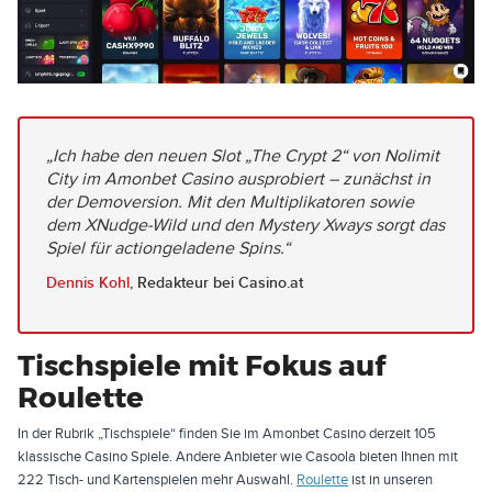
„Ich habe den neuen Slot „The Crypt 2“ von Nolimit
City im Amonbet Casino ausprobiert – zunächst in
der Demoversion. Mit den Multiplikatoren sowie
dem XNudge-Wild und den Mystery Xways sorgt das
Spiel für actiongeladene Spins.“
Dennis Kohl
, Redakteur bei Casino.at
Tischspiele mit Fokus auf
Roulette
In der Rubrik „Tischspiele“ finden Sie im Amonbet Casino derzeit 105
klassische Casino Spiele. Andere Anbieter wie Casoola bieten Ihnen mit
222 Tisch- und Kartenspielen mehr Auswahl.
Roulette
ist in unseren