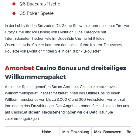
26 Baccarat-Tische
35 Poker-Spiele
In der Lobby finden Sie zudem 74 Game Shows, darunter beliebte Titel wie
Crazy Time und Ice Fishing von Evolution. Eine Kategorie mit
internationalen Tischen wie im DudeSpin Casino fehlt leider.
Österreichische Spieler kommen dennoch auf ihre Kosten: Deutsches
Roulette von Evolution finden Sie in der Rubrik „Roulette“.
Amonbet
Casino Bonus und dreiteiliges
Willkommenspaket
Als neuer Spieler genießen Sie im Amonbet Casino ein attraktives
Willkommenspaket. Insgesamt bietet Ihnen das Online Casino einen
Willkommensbonus von bis zu 3.000 € und 300 Freispielen, verteilt auf
Ihre ersten drei Einzahlungen. Das Angebot können Sie sich direkt bei uns
auf Casino.at sichern. Nachstehend haben wir die Details für Sie
zusammengetragen:
Höhe
Min. Einzahlung
Max. Bonuswert
Bonus