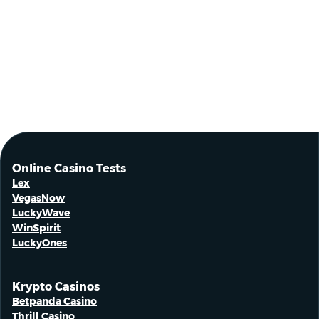
Online Casino Tests
Lex
VegasNow
LuckyWave
WinSpirit
LuckyOnes
Krypto Casinos
Betpanda Casino
Thrill Casino