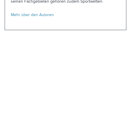
seinen Fachgebieten gehören zudem Sportwetten.
Mehr über den Autoren