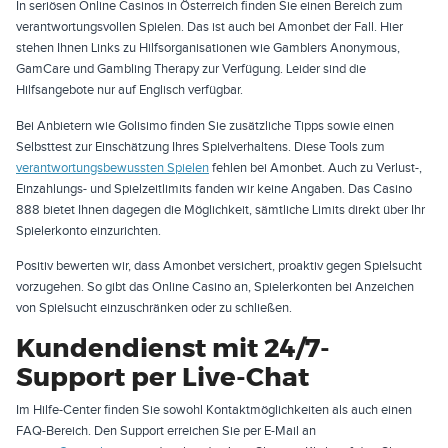
In seriösen Online Casinos in Österreich finden Sie einen Bereich zum
verantwortungsvollen Spielen. Das ist auch bei Amonbet der Fall. Hier
stehen Ihnen Links zu Hilfsorganisationen wie Gamblers Anonymous,
GamCare und Gambling Therapy zur Verfügung. Leider sind die
Hilfsangebote nur auf Englisch verfügbar.
Bei Anbietern wie Golisimo finden Sie zusätzliche Tipps sowie einen
Selbsttest zur Einschätzung Ihres Spielverhaltens. Diese Tools zum
verantwortungsbewussten Spielen
fehlen bei Amonbet. Auch zu Verlust-,
Einzahlungs- und Spielzeitlimits fanden wir keine Angaben. Das Casino
888 bietet Ihnen dagegen die Möglichkeit, sämtliche Limits direkt über Ihr
Spielerkonto einzurichten.
Positiv bewerten wir, dass Amonbet versichert, proaktiv gegen Spielsucht
vorzugehen. So gibt das Online Casino an, Spielerkonten bei Anzeichen
von Spielsucht einzuschränken oder zu schließen.
Kundendienst mit 24/7-
Support per Live-Chat
Im Hilfe-Center finden Sie sowohl Kontaktmöglichkeiten als auch einen
FAQ-Bereich. Den Support erreichen Sie per E-Mail an