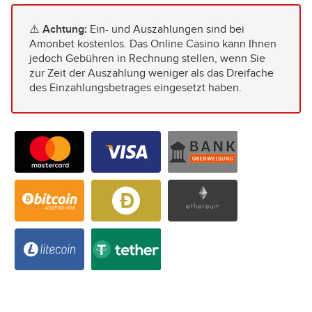
⚠️
Achtung:
Ein- und Auszahlungen sind bei
Amonbet kostenlos. Das Online Casino kann Ihnen
jedoch Gebühren in Rechnung stellen, wenn Sie
zur Zeit der Auszahlung weniger als das Dreifache
des Einzahlungsbetrages eingesetzt haben.