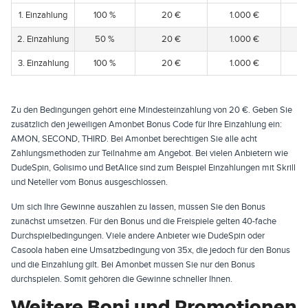
1. Einzahlung
100 %
20 €
1.000 €
2. Einzahlung
50 %
20 €
1.000 €
3. Einzahlung
100 %
20 €
1.000 €
Zu den Bedingungen gehört eine Mindesteinzahlung von 20 €. Geben Sie
zusätzlich den jeweiligen Amonbet Bonus Code für Ihre Einzahlung ein:
AMON, SECOND, THIRD. Bei Amonbet berechtigen Sie alle acht
Zahlungsmethoden zur Teilnahme am Angebot. Bei vielen Anbietern wie
DudeSpin, Golisimo und BetAlice sind zum Beispiel Einzahlungen mit Skrill
und Neteller vom Bonus ausgeschlossen.
Um sich Ihre Gewinne auszahlen zu lassen, müssen Sie den Bonus
zunächst umsetzen. Für den Bonus und die Freispiele gelten 40-fache
Durchspielbedingungen. Viele andere Anbieter wie DudeSpin oder
Casoola haben eine Umsatzbedingung von 35x, die jedoch für den Bonus
und die Einzahlung gilt. Bei Amonbet müssen Sie nur den Bonus
durchspielen. Somit gehören die Gewinne schneller Ihnen.
Weitere Boni und Promotionen