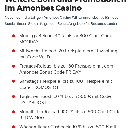
im Amonbet Casino
Neben dem dreiteiligen Amonbet Casino Willkommensbonus für neue
Spieler finden Sie die folgenden Bonus Angebote für Bestandskunden:
Montags-Reload: 40 % bis zu 300 € mit Code
MONDAY
Mittwochs-Reload: 20 Freispiele pro Einzahlung
mit Code WILD
Freitags-Reload: bis zu 180 Freispiele mit dem
Amonbet Bonus Code FRIDAY
Samstags-Freispiele: bis zu 100 Freispiele mit
Code PROMOSLOT
Täglicher Boost: 60 % bis zu 500 € mit Code
DAILYBOOST
Monatlicher Reload: 100 % bis zu 500 € mit Code
RELOAD100
Wöchentlicher Cashback: 10 % bis zu 500 € mit