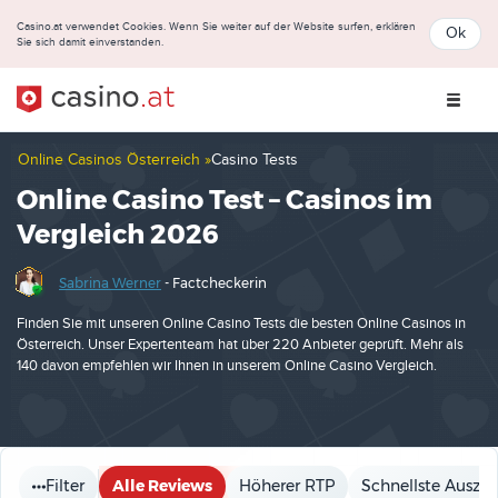
Casino.at verwendet Cookies. Wenn Sie weiter auf der Website surfen, erklären
Ok
Sie sich damit einverstanden.
Online Casinos Österreich
Casino Tests
Online Casino Test –
Casinos im
Vergleich 2026
Sabrina Werner
- Factcheckerin
Finden Sie mit unseren Online Casino Tests die besten Online Casinos in
Österreich. Unser Expertenteam hat über 220 Anbieter geprüft. Mehr als
140 davon empfehlen wir Ihnen in unserem Online Casino Vergleich.
Filter
Alle Reviews
Höherer RTP
Schnellste Ausza