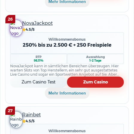
Mehr Informationen
26
NovaJackpot
4.5/5
Willkommensbonus
250% bis zu 2.500 € + 250 Freispiele
RTP
Auszahlung
98,11%
1-2 Tage
NovaJackpot kann in sämtlichen Bereichen überzeugen. Hier
warten Slots von Top Herstellern, ein sehr gut ausgestattetes
Live Casino und sogar ein Sportwetten Angebot auf Sie. Aber
auch das Bonusangebot kann vor allem für Bestandskunden
Zum Casino Test
Zum Casino
glänzen.
Mehr Informationen
27
Rainbet
4.5/5
Willkommensbonus