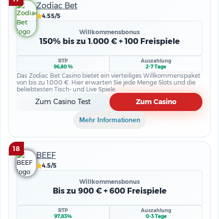
Zodiac Bet
4.55/5
Willkommensbonus
150% bis zu 1.000 € + 100 Freispiele
RTP
Auszahlung
96,80 %
2-7 Tage
Das Zodiac Bet Casino bietet ein vierteiliges Willkommenspaket
von bis zu 1.000 €. Hier erwarten Sie jede Menge Slots und die
beliebtesten Tisch- und Live Spiele.
Zum Casino Test
Zum Casino
Mehr Informationen
18
BEEF
4.5/5
Willkommensbonus
Bis zu 900 € + 600 Freispiele
RTP
Auszahlung
97,83%
0-3 Tage