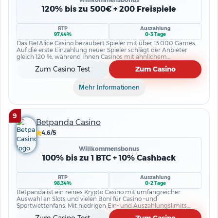
120% bis zu 500€ + 200 Freispiele
RTP
Auszahlung
97,44%
0-3 Tage
Das BetAlice Casino bezaubert Spieler mit über 13.000 Games.
Auf die erste Einzahlung neuer Spieler schlägt der Anbieter
gleich 120 %, während Ihnen Casinos mit ähnlichem
Bonusbetrag lediglich 100 % gewähren.
Zum Casino Test
Zum Casino
Mehr Informationen
9
Betpanda Casino
4.6/5
Willkommensbonus
100% bis zu 1 BTC + 10% Cashback
RTP
Auszahlung
98,34%
0-2 Tage
Betpanda ist ein reines Krypto Casino mit umfangreicher
Auswahl an Slots und vielen Boni für Casino –und
Sportwettenfans. Mit niedrigen Ein- und Auszahlungslimits
lohnt sich Betpanda für erfahrene und neue Krypto Casino