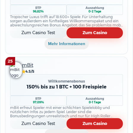
RTP
Auszahlung
96,82%
0-2 Tage
Tropischer Luxus trifft auf 18.600+ Spiele. Für Unterhaltung
sorgen außerdem ein fünfteiliges Willkommenspaket und ein
abwechslungsreiches Bonus Angebot, das Sie problemlos mobil
genießen können.
Zum Casino Test
Zum Casino
Mehr Informationen
25
mBit
4.5/5
Willkommensbonus
150% bis zu 1 BTC + 100 Freispiele
RTP
Auszahlung
97,09%
0-1 Tage
mBit erfreut Spieler mit einer schlichten Spielelobby und
nützlichen Infos zu jedem Spiel. Leider sind die
Bonusbedingungen unrealistisch und nur für High Roller
geeignet.
Zum Casino Test
Zum Casino