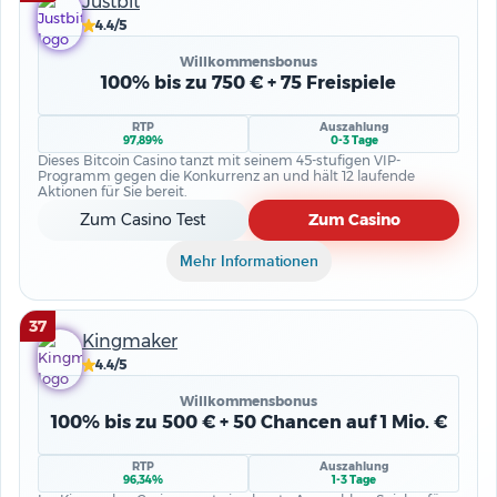
Justbit
4.4/5
Willkommensbonus
100% bis zu 750 € + 75 Freispiele
RTP
Auszahlung
97,89%
0-3 Tage
Dieses Bitcoin Casino tanzt mit seinem 45-stufigen VIP-
Programm gegen die Konkurrenz an und hält 12 laufende
Aktionen für Sie bereit.
Zum Casino Test
Zum Casino
Mehr Informationen
37
Kingmaker
4.4/5
Willkommensbonus
100% bis zu 500 € + 50 Chancen auf 1 Mio. €
RTP
Auszahlung
96,34%
1-3 Tage