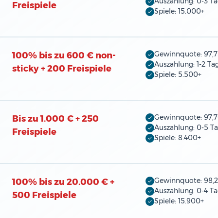
Auszahlung: 0-3 T
Freispiele
Spiele: 15.000+
Gewinnquote: 97,
100% bis zu 600 € non-
Auszahlung: 1-2 Ta
sticky + 200 Freispiele
Spiele: 5.500+
Gewinnquote: 97,
Bis zu 1.000 € + 250
Auszahlung: 0-5 T
Freispiele
Spiele: 8.400+
Gewinnquote: 98,
100% bis zu 20.000 € +
Auszahlung: 0-4 T
500 Freispiele
Spiele: 15.900+