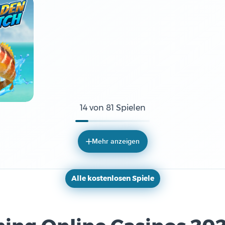
14 von 81 Spielen
Mehr anzeigen
Alle kostenlosen Spiele