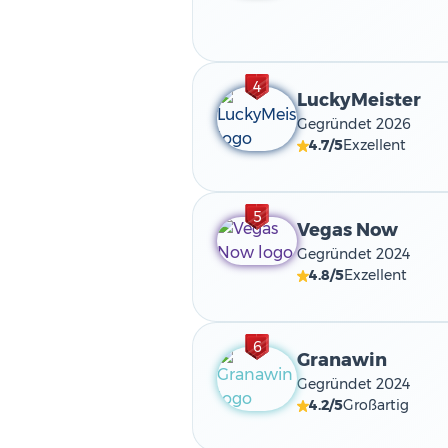
4
LuckyMeister
Gegründet 2026
4.7/5
Exzellent
5
Vegas Now
Gegründet 2024
4.8/5
Exzellent
6
Granawin
Gegründet 2024
4.2/5
Großartig