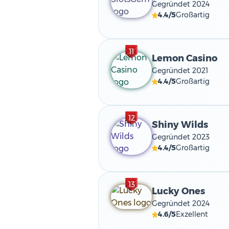
Gegründet 2024
4.4/5
Großartig
11
Lemon Casino
Gegründet 2021
4.4/5
Großartig
12
Shiny Wilds
Gegründet 2023
4.4/5
Großartig
13
Lucky Ones
Gegründet 2024
4.6/5
Exzellent