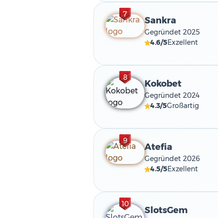
7
Sankra
Gegründet 2025
4.6/5
Exzellent
8
Kokobet
Gegründet 2024
4.3/5
Großartig
9
Atefia
Gegründet 2026
4.5/5
Exzellent
10
SlotsGem