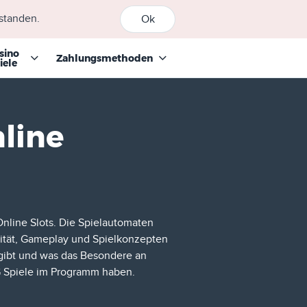
rstanden.
Ok
sino
Zahlungsmethoden
iele
PayPal Casinos
pielautomaten
line
Krypto Casinos
oulette
Klarna Casinos
lackjack
Paysafecard Casinos
ive Casinos
Neosurf Casinos
linko
Online Slots. Die Spielautomaten
Apple Pay Casinos
rash Games
lität, Gameplay und Spielkonzepten
 gibt und was das Besondere an
EPS Casinos
oker
TG Spiele im Programm haben.
CashtoCode Casinos
accarat