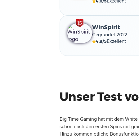
4.6/5
Exzellent
15
WinSpirit
Gegründet 2022
4.8/5
Exzellent
Unser Test v
Big Time Gaming hat mit dem White R
schon nach den ersten Spins mit gra
Hinzu kommen etliche Bonusfunktio