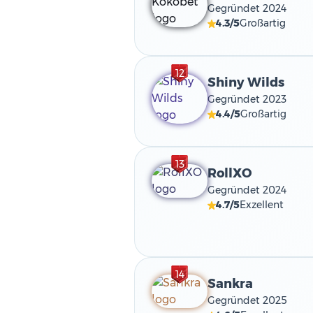
Gegründet 2024
4.3/5
Großartig
12
Shiny Wilds
Gegründet 2023
4.4/5
Großartig
13
RollXO
Gegründet 2024
4.7/5
Exzellent
14
Sankra
Gegründet 2025