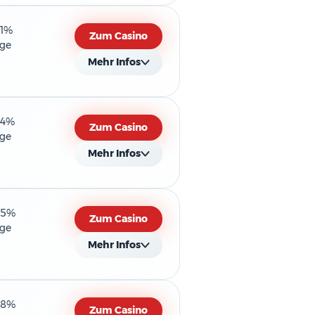
61%
Zum Casino
age
Mehr Infos
84%
Zum Casino
age
Mehr Infos
85%
Zum Casino
age
Mehr Infos
58%
Zum Casino