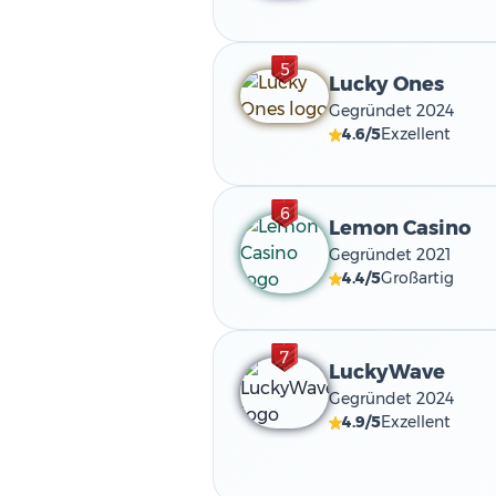
5
Lucky Ones
Gegründet 2024
4.6/5
Exzellent
6
Lemon Casino
Gegründet 2021
4.4/5
Großartig
7
LuckyWave
Gegründet 2024
4.9/5
Exzellent