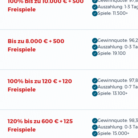
Gewinnquote: 97,
100% bis zu 10.000 € + 500
Auszahlung: 1-3 Ta
Freispiele
Spiele: 11.500+
Gewinnquote: 96,
Bis zu 8.000 € + 500
Auszahlung: 0-3 T
Freispiele
Spiele: 19.100
Gewinnquote: 97,
100% bis zu 120 € + 120
Auszahlung: 0-7 T
Freispiele
Spiele: 13.100+
Gewinnquote: 98,
120% bis zu 600 € + 125
Auszahlung: 0-3 T
Freispiele
Spiele: 15.000+