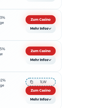
23%
Zum Casino
age
Mehr Infos
75%
Zum Casino
ge
Mehr Infos
02%
1LW
age
Zum Casino
Mehr Infos