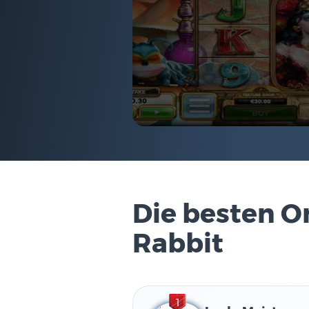
Die besten O
Rabbit
1