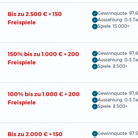
Gewinnquote: 97,
Bis zu 2.500 € + 150
Auszahlung: 0-3 T
Freispiele
Spiele: 15.000+
Gewinnquote: 97,
150% bis zu 1.000 € + 200
Auszahlung: 0-3 T
Freispiele
Spiele: 8.500+
Gewinnquote: 97,
100% bis zu 1.000 € + 200
Auszahlung: 0-3 T
Freispiele
Spiele: 8.500+
Gewinnquote: 97.
Bis zu 2.000 € + 150