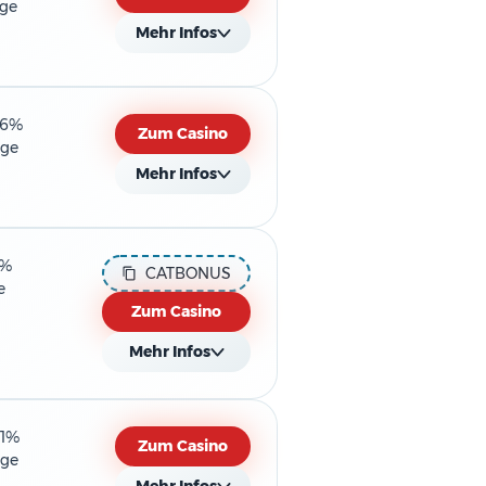
age
Mehr Infos
76%
Zum Casino
age
Mehr Infos
1%
CATBONUS
e
Zum Casino
Mehr Infos
61%
Zum Casino
age