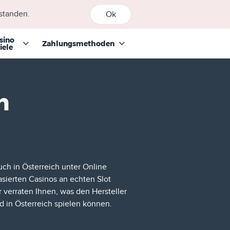
rstanden.
Ok
sino
Zahlungsmethoden
iele
PayPal Casinos
pielautomaten
n
Krypto Casinos
oulette
Klarna Casinos
lackjack
Paysafecard Casinos
ive Casinos
Neosurf Casinos
linko
uch in Österreich unter Online
Apple Pay Casinos
rash Games
asierten Casinos an echten Slot
r verraten Ihnen, was den Hersteller
EPS Casinos
oker
d in Österreich spielen können.
CashtoCode Casinos
accarat