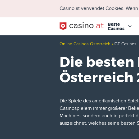
Casino.at verwendet Cookies. Wenn S
Beste
Casinos
Online Casinos Österreich
IGT Casinos
Echtgeld Cas
Die besten 
Legale Casino
Schnelle Aus
Österreich
Neue Online 
Beste
Die Spiele des amerikanischen Spiel
Auszahlungs
Casinospielern immer größerer Belieb
Handy Casin
Machines, sondern auch in perfekt di
auszeichnet, welches seine besten S