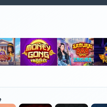
VegasNow
Sweet Bonanza
V
BetAlice
Gates of Olympus
P
SlotRave
Fishin' Frenzy
L
Shiny Wilds
Legacy of Dead
WinSpirit
Aviator Game
Sankra
Chicken Road
RollXO
e