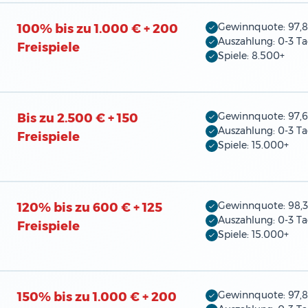
Gewinnquote: 97,
100% bis zu 1.000 € + 200
Auszahlung: 0-3 T
Freispiele
Spiele: 8.500+
Gewinnquote: 97,
Bis zu 2.500 € + 150
Auszahlung: 0-3 T
Freispiele
Spiele: 15.000+
Gewinnquote: 98,
120% bis zu 600 € + 125
Auszahlung: 0-3 T
Freispiele
Spiele: 15.000+
Gewinnquote: 97,
150% bis zu 1.000 € + 200