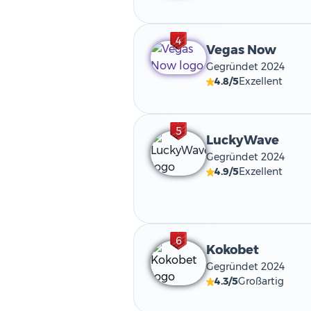
4
Vegas Now
Gegründet 2024
4.8/5
Exzellent
5
LuckyWave
Gegründet 2024
4.9/5
Exzellent
6
Kokobet
Gegründet 2024
4.3/5
Großartig