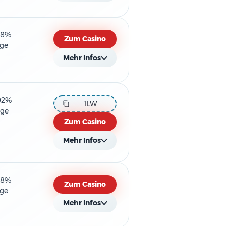
28%
Zum Casino
age
Mehr Infos
02%
1LW
age
Zum Casino
Mehr Infos
58%
Zum Casino
age
Mehr Infos