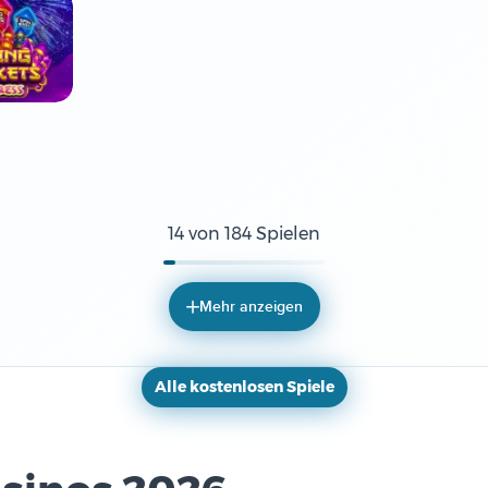
14 von 184 Spielen
Mehr anzeigen
Alle kostenlosen Spiele