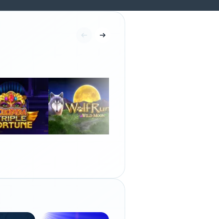
Sofort Casinos
ideo Poker
Eurobon Casinos
rogressive Jackpots
Google Pay Casinos
otto