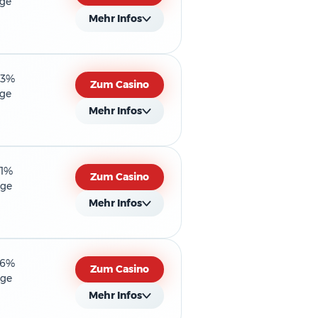
age
Mehr Infos
83%
Zum Casino
age
Mehr Infos
61%
Zum Casino
age
Mehr Infos
76%
Zum Casino
age
Mehr Infos