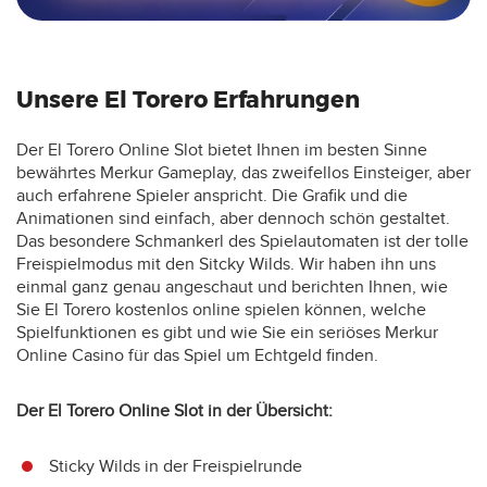
Unsere El Torero Erfahrungen
Der El Torero Online Slot bietet Ihnen im besten Sinne
bewährtes Merkur Gameplay, das zweifellos Einsteiger, aber
auch erfahrene Spieler anspricht. Die Grafik und die
Animationen sind einfach, aber dennoch schön gestaltet.
Das besondere Schmankerl des Spielautomaten ist der tolle
Freispielmodus mit den Sitcky Wilds. Wir haben ihn uns
einmal ganz genau angeschaut und berichten Ihnen, wie
Sie El Torero kostenlos online spielen können, welche
Spielfunktionen es gibt und wie Sie ein seriöses Merkur
Online Casino für das Spiel um Echtgeld finden.
Der El Torero Online Slot in der Übersicht:
Sticky Wilds in der Freispielrunde