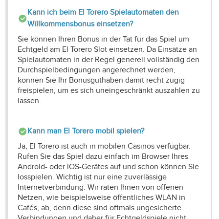
Kann ich beim El Torero Spielautomaten den
Willkommensbonus einsetzen?
Sie können Ihren Bonus in der Tat für das Spiel um
Echtgeld am El Torero Slot einsetzen. Da Einsätze an
Spielautomaten in der Regel generell vollständig den
Durchspielbedingungen angerechnet werden,
können Sie Ihr Bonusguthaben damit recht zügig
freispielen, um es sich uneingeschränkt auszahlen zu
lassen.
Kann man El Torero mobil spielen?
Ja, El Torero ist auch in mobilen Casinos verfügbar.
Rufen Sie das Spiel dazu einfach im Browser Ihres
Android- oder iOS-Gerätes auf und schon können Sie
losspielen. Wichtig ist nur eine zuverlässige
Internetverbindung. Wir raten Ihnen von offenen
Netzen, wie beispielsweise öffentliches WLAN in
Cafés, ab, denn diese sind oftmals ungesicherte
Verbindungen und daher für Echtgeldspiele nicht