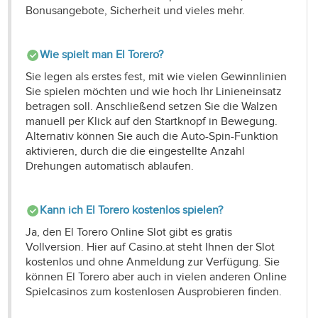
Bonusangebote, Sicherheit und vieles mehr.
Wie spielt man El Torero?
Sie legen als erstes fest, mit wie vielen Gewinnlinien
Sie spielen möchten und wie hoch Ihr Linieneinsatz
betragen soll. Anschließend setzen Sie die Walzen
manuell per Klick auf den Startknopf in Bewegung.
Alternativ können Sie auch die Auto-Spin-Funktion
aktivieren, durch die die eingestellte Anzahl
Drehungen automatisch ablaufen.
Kann ich El Torero kostenlos spielen?
Ja, den El Torero Online Slot gibt es gratis
Vollversion. Hier auf Casino.at steht Ihnen der Slot
kostenlos und ohne Anmeldung zur Verfügung. Sie
können El Torero aber auch in vielen anderen Online
Spielcasinos zum kostenlosen Ausprobieren finden.