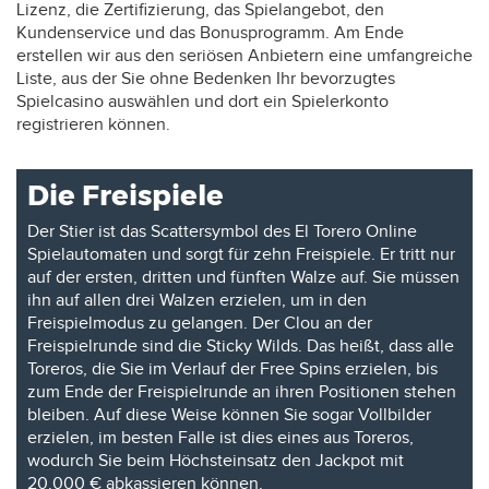
Lizenz, die Zertifizierung, das Spielangebot, den
Kundenservice und das Bonusprogramm. Am Ende
erstellen wir aus den seriösen Anbietern eine umfangreiche
Liste, aus der Sie ohne Bedenken Ihr bevorzugtes
Spielcasino auswählen und dort ein Spielerkonto
registrieren können.
Die Freispiele
Der Stier ist das Scattersymbol des El Torero Online
Spielautomaten und sorgt für zehn Freispiele. Er tritt nur
auf der ersten, dritten und fünften Walze auf. Sie müssen
ihn auf allen drei Walzen erzielen, um in den
Freispielmodus zu gelangen. Der Clou an der
Freispielrunde sind die Sticky Wilds. Das heißt, dass alle
Toreros, die Sie im Verlauf der Free Spins erzielen, bis
zum Ende der Freispielrunde an ihren Positionen stehen
bleiben. Auf diese Weise können Sie sogar Vollbilder
erzielen, im besten Falle ist dies eines aus Toreros,
wodurch Sie beim Höchsteinsatz den Jackpot mit
20.000 € abkassieren können.