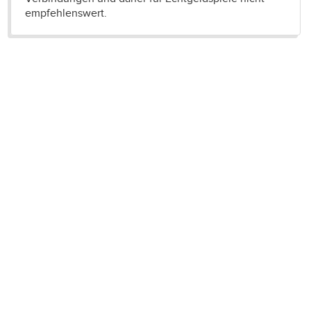
empfehlenswert.