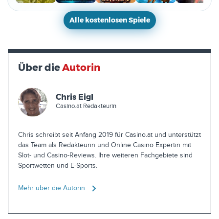
Alle kostenlosen Spiele
Über die
Autorin
Chris Eigl
Casino.at Redakteurin
Chris schreibt seit Anfang 2019 für Casino.at und unterstützt
das Team als Redakteurin und Online Casino Expertin mit
Slot- und Casino-Reviews. Ihre weiteren Fachgebiete sind
Sportwetten und E-Sports.
Mehr über die Autorin