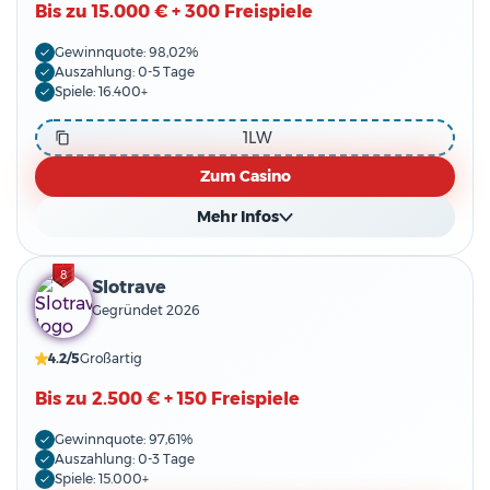
Bis zu 15.000 € + 300 Freispiele
Gewinnquote: 98,02%
Auszahlung: 0-5 Tage
Spiele: 16.400+
1LW
Zum Casino
Mehr Infos
8
Slotrave
Gegründet 2026
4.2/5
Großartig
Bis zu 2.500 € + 150 Freispiele
Gewinnquote: 97,61%
Auszahlung: 0-3 Tage
Spiele: 15.000+