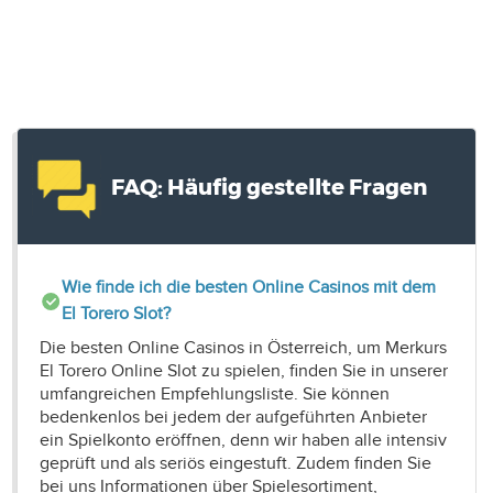
FAQ: Häufig gestellte Fragen
Wie finde ich die besten Online Casinos mit dem
El Torero Slot?
Die besten Online Casinos in Österreich, um Merkurs
El Torero Online Slot zu spielen, finden Sie in unserer
umfangreichen Empfehlungsliste. Sie können
bedenkenlos bei jedem der aufgeführten Anbieter
ein Spielkonto eröffnen, denn wir haben alle intensiv
geprüft und als seriös eingestuft. Zudem finden Sie
bei uns Informationen über Spielesortiment,