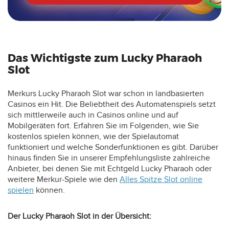
Das Wichtigste zum Lucky Pharaoh
Slot
Merkurs Lucky Pharaoh Slot war schon in landbasierten
Casinos ein Hit. Die Beliebtheit des Automatenspiels setzt
sich mittlerweile auch in Casinos online und auf
Mobilgeräten fort. Erfahren Sie im Folgenden, wie Sie
kostenlos spielen können, wie der Spielautomat
funktioniert und welche Sonderfunktionen es gibt. Darüber
hinaus finden Sie in unserer Empfehlungsliste zahlreiche
Anbieter, bei denen Sie mit Echtgeld Lucky Pharaoh oder
weitere Merkur-Spiele wie den
Alles Spitze Slot online
spielen
können.
Der Lucky Pharaoh Slot in der Übersicht: