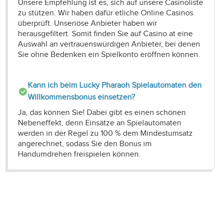
Unsere Empfehlung ist es, sich auf unsere Casinoliste
zu stützen. Wir haben dafür etliche Online Casinos
überprüft. Unseriöse Anbieter haben wir
herausgefiltert. Somit finden Sie auf Casino.at eine
Auswahl an vertrauenswürdigen Anbieter, bei denen
Sie ohne Bedenken ein Spielkonto eröffnen können.
Kann ich beim Lucky Pharaoh Spielautomaten den
Willkommensbonus einsetzen?
Ja, das können Sie! Dabei gibt es einen schönen
Nebeneffekt, denn Einsätze an Spielautomaten
werden in der Regel zu 100 % dem Mindestumsatz
angerechnet, sodass Sie den Bonus im
Handumdrehen freispielen können.