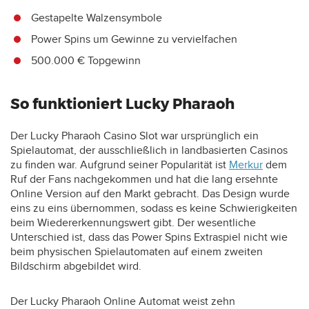
Gestapelte Walzensymbole
Power Spins um Gewinne zu vervielfachen
500.000 € Topgewinn
So funktioniert Lucky Pharaoh
Der Lucky Pharaoh Casino Slot war ursprünglich ein
Spielautomat, der ausschließlich in landbasierten Casinos
zu finden war. Aufgrund seiner Popularität ist
Merkur
dem
Ruf der Fans nachgekommen und hat die lang ersehnte
Online Version auf den Markt gebracht. Das Design wurde
eins zu eins übernommen, sodass es keine Schwierigkeiten
beim Wiedererkennungswert gibt. Der wesentliche
Unterschied ist, dass das Power Spins Extraspiel nicht wie
beim physischen Spielautomaten auf einem zweiten
Bildschirm abgebildet wird.
Der Lucky Pharaoh Online Automat weist zehn