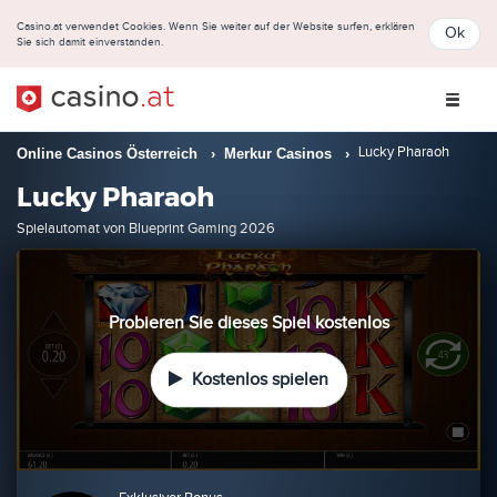
Casino.at verwendet Cookies. Wenn Sie weiter auf der Website surfen, erklären
Ok
Sie sich damit einverstanden.
Lucky Pharaoh
Online Casinos Österreich
Merkur Casinos
Lucky Pharaoh
Spielautomat von Blueprint Gaming 2026
Probieren Sie dieses Spiel kostenlos
Kostenlos spielen