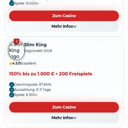
Spiele: 15.000+
Zum Casino
Mehr Infos
9
Slim King
Gegründet 2026
4.5/5
Exzellent
150% bis zu 1.000 € + 200 Freispiele
Gewinnquote: 97,84%
Auszahlung: 0-3 Tage
Spiele: 8.500+
Zum Casino
Mehr Infos