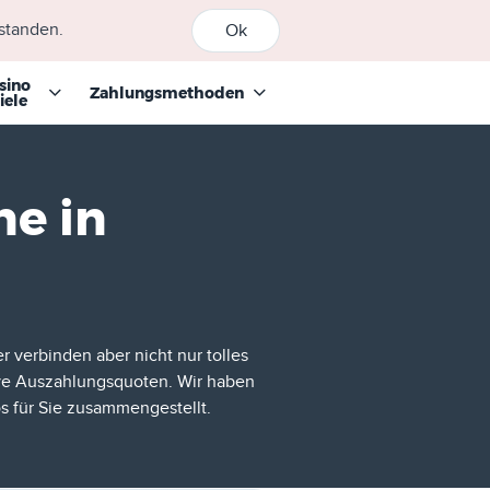
rstanden.
Ok
sino
Zahlungsmethoden
iele
PayPal Casinos
pielautomaten
ne in
Krypto Casinos
oulette
Klarna Casinos
lackjack
Paysafecard Casinos
ive Casinos
Neosurf Casinos
linko
r verbinden aber nicht nur tolles
Apple Pay Casinos
rash Games
ive Auszahlungsquoten. Wir haben
s für Sie zusammengestellt.
EPS Casinos
oker
CashtoCode Casinos
accarat