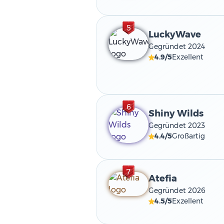
5
LuckyWave
Gegründet 2024
4.9/5
Exzellent
6
Shiny Wilds
Gegründet 2023
4.4/5
Großartig
7
Atefia
Gegründet 2026
4.5/5
Exzellent