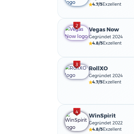
4.7/5
Exzellent
2
Vegas Now
Gegründet 2024
4.8/5
Exzellent
3
RollXO
Gegründet 2024
4.7/5
Exzellent
4
WinSpirit
Gegründet 2022
4.8/5
Exzellent