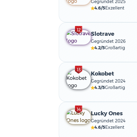
Gegründet 2025
4.6/5
Exzellent
12
Slotrave
Gegründet 2026
4.2/5
Großartig
13
Kokobet
Gegründet 2024
4.3/5
Großartig
14
Lucky Ones
Gegründet 2024
4.6/5
Exzellent