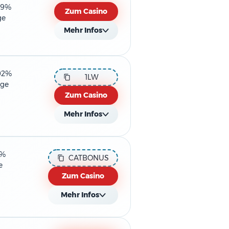
89%
Zum Casino
ge
Mehr Infos
02%
1LW
age
Zum Casino
Mehr Infos
1%
CATBONUS
e
Zum Casino
Mehr Infos