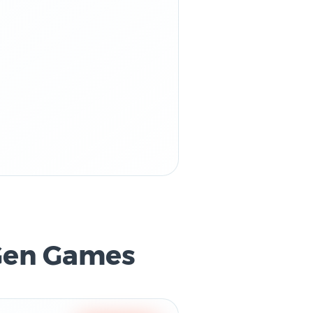
tGen Games