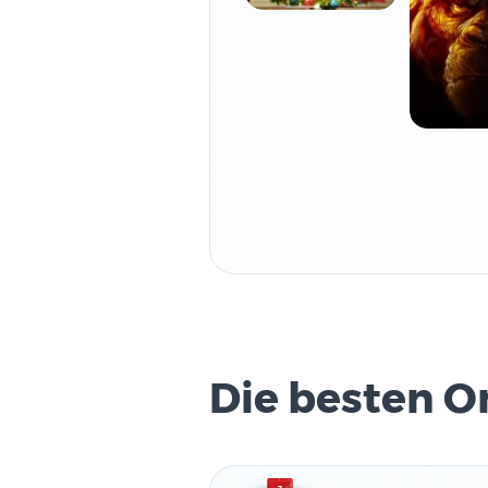
Die besten O