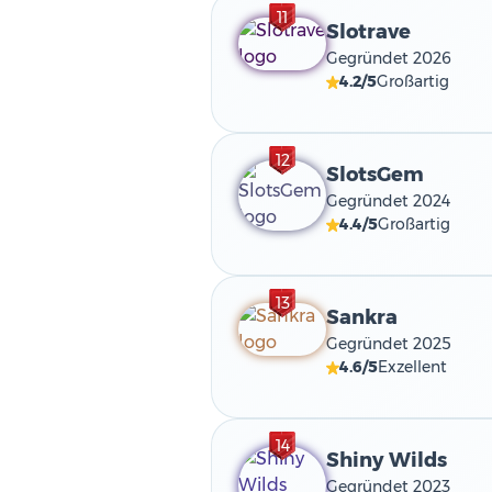
11
Slotrave
Gegründet 2026
4.2/5
Großartig
12
SlotsGem
Gegründet 2024
4.4/5
Großartig
13
Sankra
Gegründet 2025
4.6/5
Exzellent
14
Shiny Wilds
Gegründet 2023