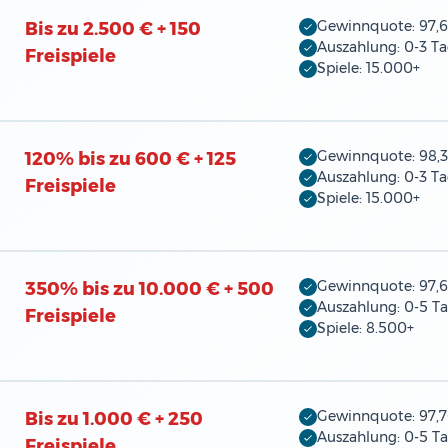
Gewinnquote: 97,
Bis zu 2.500 € + 150
Auszahlung: 0-3 T
Freispiele
Spiele: 15.000+
Gewinnquote: 98,
120% bis zu 600 € + 125
Auszahlung: 0-3 T
Freispiele
Spiele: 15.000+
Gewinnquote: 97,
350% bis zu 10.000 € + 500
Auszahlung: 0-5 T
Freispiele
Spiele: 8.500+
Gewinnquote: 97,
Bis zu 1.000 € + 250
Auszahlung: 0-5 T
Freispiele