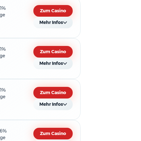
61%
Zum Casino
age
Mehr Infos
31%
Zum Casino
age
Mehr Infos
61%
Zum Casino
age
Mehr Infos
76%
Zum Casino
age