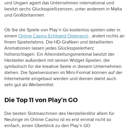
und Ungarn agiert das Unternehmen international und
besitzt sechs Glücksspiellizenzen, unter anderem in Malta
und Großbritannien.
Ob Sie die Spiele von Play’n Go kostenlos spielen oder in
einem
Online Casino Echtgeld Österreich
, ändert nichts an
Ihrem Spielerlebnis. Die HD-Grafiken und detaillierten
Animationen lassen jedes Glücksspielerherz
höherschlagen. Ein Alleinstellungsmerkmal besitzt der
Hersteller außerdem mit seinen Widget-Spielen, die
symbolisch für die kreative Seele in diesem Unternehmen
stehen. Die Spielversionen im Mini-Format können auf der
Internetseite eingebaut werden und dienen damit auch
sehr gut als Werbemittel.
Die Top 11 von Play’n GO
Die besten Slotmaschinen des HerstellersVor allem für
Neulinge im Online Casino ist es erst einmal nicht so
einfach, einen Überblick zu den Play’n GO