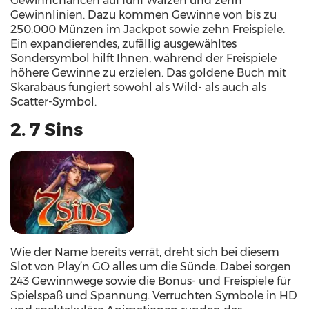
Gewinnchancen auf fünf Walzen und zehn
Gewinnlinien. Dazu kommen Gewinne von bis zu
250.000 Münzen im Jackpot sowie zehn Freispiele.
Ein expandierendes, zufällig ausgewähltes
Sondersymbol hilft Ihnen, während der Freispiele
höhere Gewinne zu erzielen. Das goldene Buch mit
Skarabäus fungiert sowohl als Wild- als auch als
Scatter-Symbol.
2. 7 Sins
Wie der Name bereits verrät, dreht sich bei diesem
Slot von Play’n GO alles um die Sünde. Dabei sorgen
243 Gewinnwege sowie die Bonus- und Freispiele für
Spielspaß und Spannung. Verruchten Symbole in HD