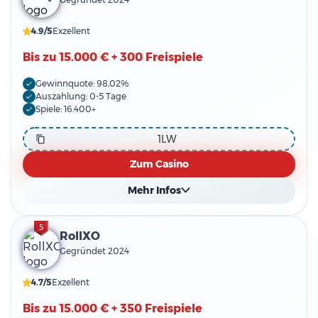
4.9/5
Exzellent
Bis zu 15.000 € + 300 Freispiele
Gewinnquote: 98,02%
Auszahlung: 0-5 Tage
Spiele: 16.400+
1LW
Zum Casino
Mehr Infos
5
RollXO
Gegründet 2024
4.7/5
Exzellent
Bis zu 15.000 € + 350 Freispiele