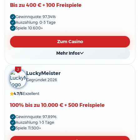
Bis zu 400 € + 100 Freispiele
Gewinnquote: 97,34%
Auszahlung: 0-3 Tage
Spiele: 10.600+
Zum Casino
Mehr Infos
2
LuckyMeister
Gegründet 2026
4.7/5
Exzellent
100% bis zu 10.000 € + 500 Freispiele
Gewinnquote: 97,89%
Auszahlung: 1-3 Tage
Spiele: 11.500+