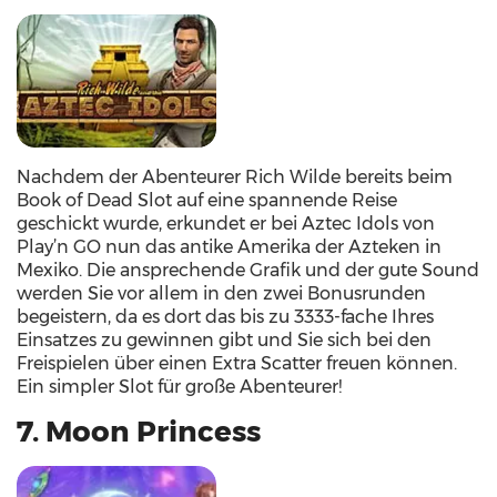
Nachdem der Abenteurer Rich Wilde bereits beim
Book of Dead Slot auf eine spannende Reise
geschickt wurde, erkundet er bei Aztec Idols von
Play’n GO nun das antike Amerika der Azteken in
Mexiko. Die ansprechende Grafik und der gute Sound
werden Sie vor allem in den zwei Bonusrunden
begeistern, da es dort das bis zu 3333-fache Ihres
Einsatzes zu gewinnen gibt und Sie sich bei den
Freispielen über einen Extra Scatter freuen können.
Ein simpler Slot für große Abenteurer!
7. Moon Princess