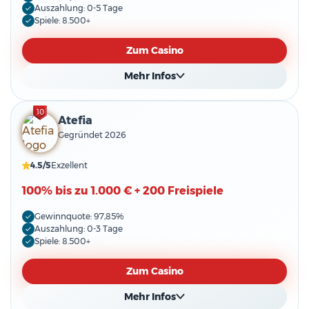
Auszahlung: 0-5 Tage
Spiele: 8.500+
Zum Casino
Mehr Infos
10
Atefia
Gegründet 2026
4.5/5
Exzellent
100% bis zu 1.000 € + 200 Freispiele
Gewinnquote: 97,85%
Auszahlung: 0-3 Tage
Spiele: 8.500+
Zum Casino
Mehr Infos