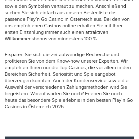
sowie den Symbolen vertraut zu machen. Anschließend
suchen Sie sich einfach aus unserer Bestenliste das
passende Play’n Go Casino in Österreich aus. Bei den von
uns empfohlenen Casinos online erhalten Sie mit Ihrer
ersten Einzahlung immer auch einen attraktiven
Willkommensbonus von mindestens 100 %.
Ersparen Sie sich die zeitaufwendige Recherche und
profitieren Sie von dem Know-how unserer Experten. Wir
empfehlen Ihnen nur die Top Casinos, die vor allem in den
Bereichen Sicherheit, Seriosität und Spieleangebot
überzeugen konnten. Auch der Kundenservice sowie die
Auswahl der verschiedenen Zahlungsmethoden wird Sie
begeistern. Worauf warten Sie noch? Erleben Sie noch
heute das besondere Spielerlebnis in den besten Play’n Go
Casinos in Österreich 2026.