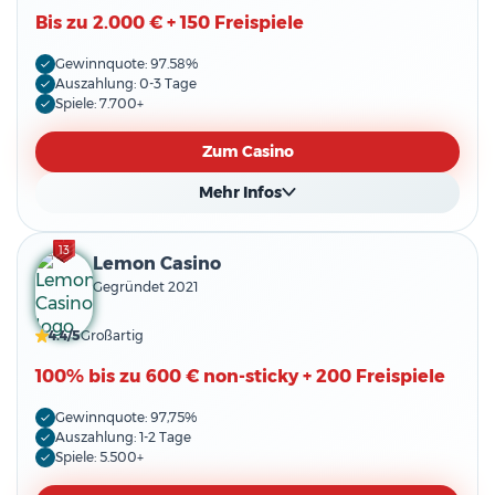
Bis zu 2.000 € + 150 Freispiele
Gewinnquote: 97.58%
Auszahlung: 0-3 Tage
Spiele: 7.700+
Zum Casino
Mehr Infos
13
Lemon Casino
Gegründet 2021
4.4/5
Großartig
100% bis zu 600 € non-sticky + 200 Freispiele
Gewinnquote: 97,75%
Auszahlung: 1-2 Tage
Spiele: 5.500+