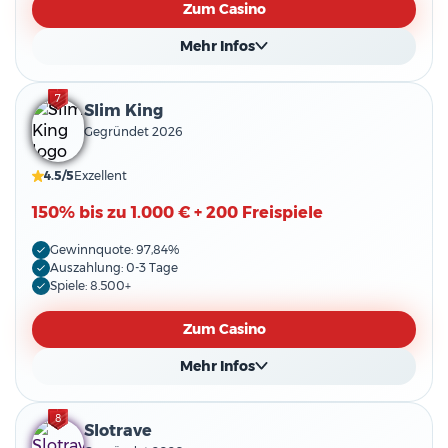
Zum Casino
Mehr Infos
7
Slim King
Gegründet 2026
4.5/5
Exzellent
150% bis zu 1.000 € + 200 Freispiele
Gewinnquote: 97,84%
Auszahlung: 0-3 Tage
Spiele: 8.500+
Zum Casino
Mehr Infos
8
Slotrave