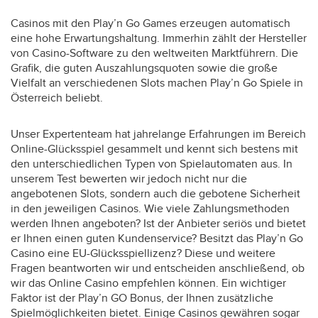
Casinos mit den Play’n Go Games erzeugen automatisch
eine hohe Erwartungshaltung. Immerhin zählt der Hersteller
von Casino-Software zu den weltweiten Marktführern. Die
Grafik, die guten Auszahlungsquoten sowie die große
Vielfalt an verschiedenen Slots machen Play’n Go Spiele in
Österreich beliebt.
Unser Expertenteam hat jahrelange Erfahrungen im Bereich
Online-Glücksspiel gesammelt und kennt sich bestens mit
den unterschiedlichen Typen von Spielautomaten aus. In
unserem Test bewerten wir jedoch nicht nur die
angebotenen Slots, sondern auch die gebotene Sicherheit
in den jeweiligen Casinos. Wie viele Zahlungsmethoden
werden Ihnen angeboten? Ist der Anbieter seriös und bietet
er Ihnen einen guten Kundenservice? Besitzt das Play’n Go
Casino eine EU-Glücksspiellizenz? Diese und weitere
Fragen beantworten wir und entscheiden anschließend, ob
wir das Online Casino empfehlen können. Ein wichtiger
Faktor ist der Play’n GO Bonus, der Ihnen zusätzliche
Spielmöglichkeiten bietet. Einige Casinos gewähren sogar