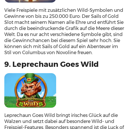
Viele Freispiele mit zusätzlichen Wild-Symbolen und
Gewinne von bis zu 250.000 Euro: Der Sails of Gold
Slot macht seinem Namen alle Ehre und entführt Sie
durch die beeindruckende Grafik auf die Meere dieser
Welt. Da es nur acht verschiedene Symbole gibt, sind
die Gewinnchancen bei diesem Spiel sehr hoch. Sie
können sich mit Sails of Gold auf ein Abenteuer im
Stil von Columbus von Novoline freuen.
9. Leprechaun Goes Wild
Leprechaun Goes Wild bringt irisches Glück auf die
Walzen und setzt dabei auf besondere Wild- und
Freispiel-Features. Besonders spannend ist die Luck of