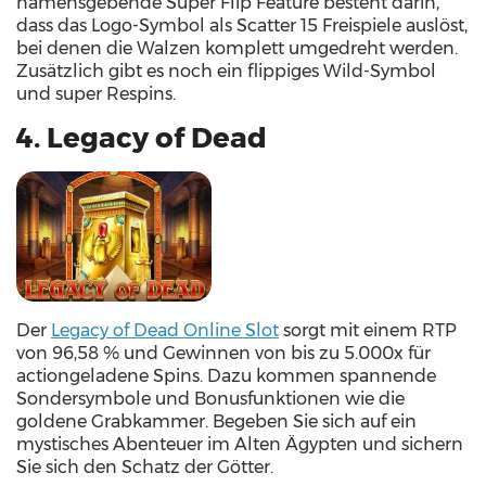
namensgebende Super Flip Feature besteht darin,
dass das Logo-Symbol als Scatter 15 Freispiele auslöst,
bei denen die Walzen komplett umgedreht werden.
Zusätzlich gibt es noch ein flippiges Wild-Symbol
und super Respins.
4. Legacy of Dead
Der
Legacy of Dead Online Slot
sorgt mit einem RTP
von 96,58 % und Gewinnen von bis zu 5.000x für
actiongeladene Spins. Dazu kommen spannende
Sondersymbole und Bonusfunktionen wie die
goldene Grabkammer. Begeben Sie sich auf ein
mystisches Abenteuer im Alten Ägypten und sichern
Sie sich den Schatz der Götter.