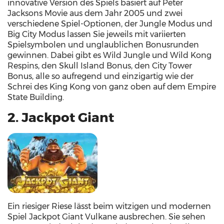
innovative Version des Spiels basiert auf Peter
Jacksons Movie aus dem Jahr 2005 und zwei
verschiedene Spiel-Optionen, der Jungle Modus und
Big City Modus lassen Sie jeweils mit variierten
Spielsymbolen und unglaublichen Bonusrunden
gewinnen. Dabei gibt es Wild Jungle und Wild Kong
Respins, den Skull Island Bonus, den City Tower
Bonus, alle so aufregend und einzigartig wie der
Schrei des King Kong von ganz oben auf dem Empire
State Building.
2. Jackpot Giant
Ein riesiger Riese lässt beim witzigen und modernen
Spiel Jackpot Giant Vulkane ausbrechen. Sie sehen