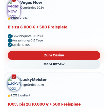
Vegas Now
Gegründet 2024
4.8/5
Exzellent
Bis zu 8.000 € + 500 Freispiele
Gewinnquote: 96,28%
Auszahlung: 0-3 Tage
Spiele: 19.100
Zum Casino
Mehr Infos
2
LuckyMeister
Gegründet 2026
4.7/5
Exzellent
100% bis zu 10.000 € + 500 Freispiele