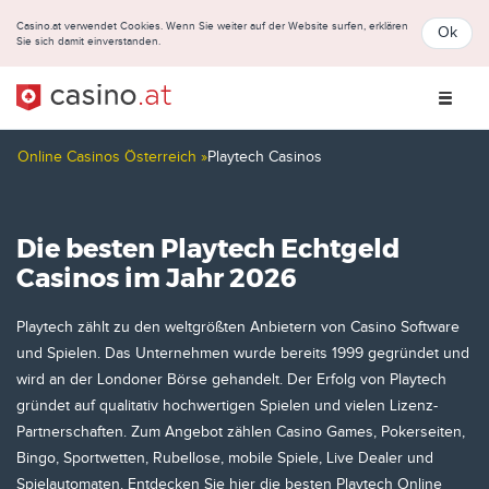
Casino.at verwendet Cookies. Wenn Sie weiter auf der Website surfen, erklären
Ok
Sie sich damit einverstanden.
Online Casinos Österreich
Playtech Casinos
Die besten Playtech Echtgeld
Casinos im Jahr 2026
Playtech zählt zu den weltgrößten Anbietern von Casino Software
und Spielen. Das Unternehmen wurde bereits 1999 gegründet und
wird an der Londoner Börse gehandelt. Der Erfolg von Playtech
gründet auf qualitativ hochwertigen Spielen und vielen Lizenz-
Partnerschaften. Zum Angebot zählen Casino Games, Pokerseiten,
Bingo, Sportwetten, Rubellose, mobile Spiele, Live Dealer und
Spielautomaten. Entdecken Sie hier die besten Playtech Online