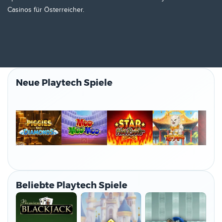
Casinos für Österreicher.
Neue Playtech Spiele
Beliebte Playtech Spiele