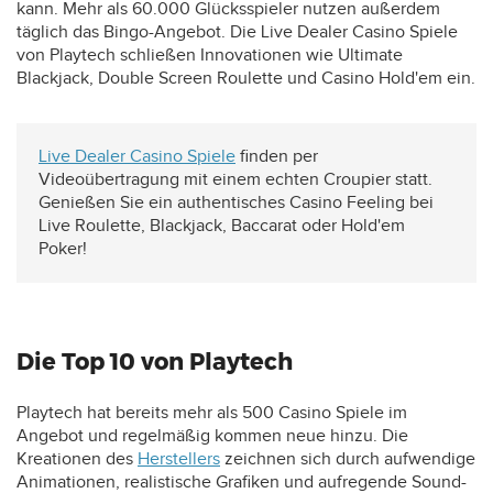
kann. Mehr als 60.000 Glücksspieler nutzen außerdem
täglich das Bingo-Angebot. Die Live Dealer Casino Spiele
von Playtech schließen Innovationen wie Ultimate
Blackjack, Double Screen Roulette und Casino Hold'em ein.
Live Dealer Casino Spiele
finden per
Videoübertragung mit einem echten Croupier statt.
Genießen Sie ein authentisches Casino Feeling bei
Live Roulette, Blackjack, Baccarat oder Hold'em
Poker!
Die Top 10 von Playtech
Playtech hat bereits mehr als 500 Casino Spiele im
Angebot und regelmäßig kommen neue hinzu. Die
Kreationen des
Herstellers
zeichnen sich durch aufwendige
Animationen, realistische Grafiken und aufregende Sound-