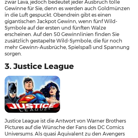
zwar Lava, jedoch bedeutet jeder Ausbruch tolle
Gewinne für Sie, denn es werden auch Goldmünzen
in die Luft gespuckt. Obendrein gibt es einen
gigantischen Jackpot Gewinn, wenn fünf Wild-
Symbole auf der ersten und fünften Walze
erscheinen. Auf den 50 Gewinnlinien finden Sie
zusätzlich gestapelte Wild-Symbole, die für noch
mehr Gewinn-Ausbrüche, Spielspaß und Spannung
sorgen.
3. Justice League
Justice League ist die Antwort von Warner Brothers
Pictures auf die Wünsche der Fans des DC Comics
Universums. Als quasi Äquivalent zu den Avengers