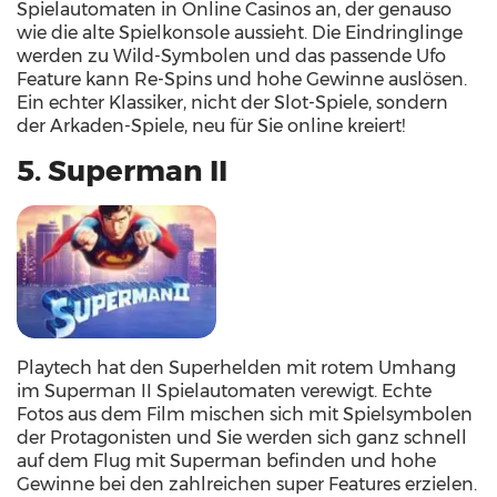
Spielautomaten in Online Casinos an, der genauso
wie die alte Spielkonsole aussieht. Die Eindringlinge
werden zu Wild-Symbolen und das passende Ufo
Feature kann Re-Spins und hohe Gewinne auslösen.
Ein echter Klassiker, nicht der Slot-Spiele, sondern
der Arkaden-Spiele, neu für Sie online kreiert!
5. Superman II
Playtech hat den Superhelden mit rotem Umhang
im Superman II Spielautomaten verewigt. Echte
Fotos aus dem Film mischen sich mit Spielsymbolen
der Protagonisten und Sie werden sich ganz schnell
auf dem Flug mit Superman befinden und hohe
Gewinne bei den zahlreichen super Features erzielen.