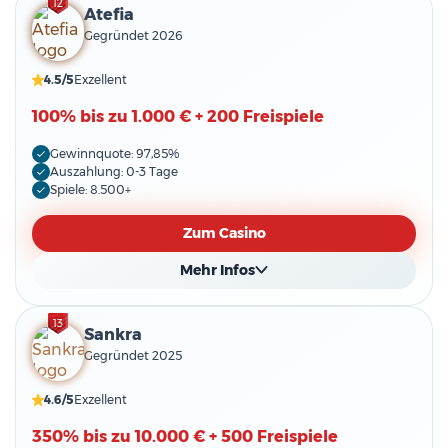
12
Atefia
Gegründet 2026
4.5/5
Exzellent
100% bis zu 1.000 € + 200 Freispiele
Gewinnquote: 97,85%
Auszahlung: 0-3 Tage
Spiele: 8.500+
Zum Casino
Mehr Infos
13
Sankra
Gegründet 2025
4.6/5
Exzellent
350% bis zu 10.000 € + 500 Freispiele