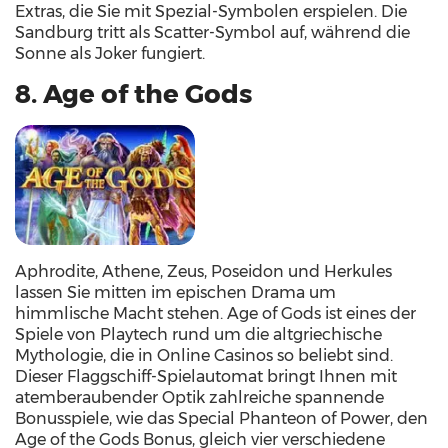
Extras, die Sie mit Spezial-Symbolen erspielen. Die
Sandburg tritt als Scatter-Symbol auf, während die
Sonne als Joker fungiert.
8. Age of the Gods
Aphrodite, Athene, Zeus, Poseidon und Herkules
lassen Sie mitten im epischen Drama um
himmlische Macht stehen. Age of Gods ist eines der
Spiele von Playtech rund um die altgriechische
Mythologie, die in Online Casinos so beliebt sind.
Dieser Flaggschiff-Spielautomat bringt Ihnen mit
atemberaubender Optik zahlreiche spannende
Bonusspiele, wie das Special Phanteon of Power, den
Age of the Gods Bonus, gleich vier verschiedene