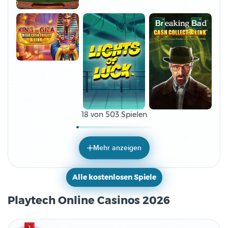
18 von 503 Spielen
Mehr anzeigen
Alle kostenlosen Spiele
Playtech Online Casinos 2026
1