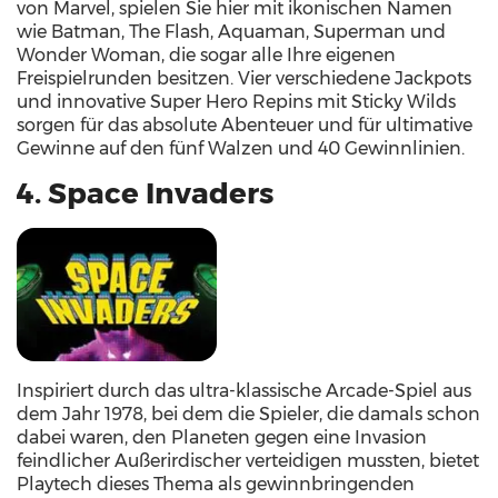
von Marvel, spielen Sie hier mit ikonischen Namen
wie Batman, The Flash, Aquaman, Superman und
Wonder Woman, die sogar alle Ihre eigenen
Freispielrunden besitzen. Vier verschiedene Jackpots
und innovative Super Hero Repins mit Sticky Wilds
sorgen für das absolute Abenteuer und für ultimative
Gewinne auf den fünf Walzen und 40 Gewinnlinien.
4. Space Invaders
Inspiriert durch das ultra-klassische Arcade-Spiel aus
dem Jahr 1978, bei dem die Spieler, die damals schon
dabei waren, den Planeten gegen eine Invasion
feindlicher Außerirdischer verteidigen mussten, bietet
Playtech dieses Thema als gewinnbringenden