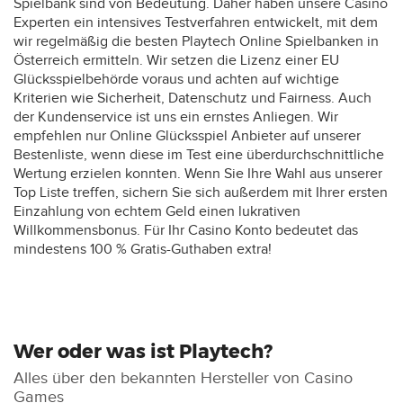
Spielbank sind von Bedeutung. Daher haben unsere Casino
Experten ein intensives Testverfahren entwickelt, mit dem
wir regelmäßig die besten Playtech Online Spielbanken in
Österreich ermitteln. Wir setzen die Lizenz einer EU
Glücksspielbehörde voraus und achten auf wichtige
Kriterien wie Sicherheit, Datenschutz und Fairness. Auch
der Kundenservice ist uns ein ernstes Anliegen. Wir
empfehlen nur Online Glücksspiel Anbieter auf unserer
Bestenliste, wenn diese im Test eine überdurchschnittliche
Wertung erzielen konnten. Wenn Sie Ihre Wahl aus unserer
Top Liste treffen, sichern Sie sich außerdem mit Ihrer ersten
Einzahlung von echtem Geld einen lukrativen
Willkommensbonus. Für Ihr Casino Konto bedeutet das
mindestens 100 % Gratis-Guthaben extra!
Wer oder was ist Playtech?
Alles über den bekannten Hersteller von Casino
Games