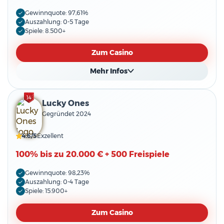
Gewinnquote: 97,61%
Auszahlung: 0-5 Tage
Spiele: 8.500+
Zum Casino
Mehr Infos
14
Lucky Ones
Gegründet 2024
4.6/5
Exzellent
100% bis zu 20.000 € + 500 Freispiele
Gewinnquote: 98,23%
Auszahlung: 0-4 Tage
Spiele: 15.900+
Zum Casino