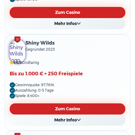
Zum Casino
Mehr Infos
11
Shiny Wilds
Gegründet 2023
4.4/5
Großartig
Bis zu 1.000 € + 250 Freispiele
Gewinnquote: 97,76%
Auszahlung: 0-5 Tage
Spiele: 8.400+
Zum Casino
Mehr Infos