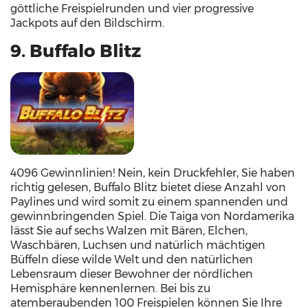
göttliche Freispielrunden und vier progressive
Jackpots auf den Bildschirm.
9. Buffalo Blitz
4096 Gewinnlinien! Nein, kein Druckfehler, Sie haben
richtig gelesen, Buffalo Blitz bietet diese Anzahl von
Paylines und wird somit zu einem spannenden und
gewinnbringenden Spiel. Die Taiga von Nordamerika
lässt Sie auf sechs Walzen mit Bären, Elchen,
Waschbären, Luchsen und natürlich mächtigen
Büffeln diese wilde Welt und den natürlichen
Lebensraum dieser Bewohner der nördlichen
Hemisphäre kennenlernen. Bei bis zu
atemberaubenden 100 Freispielen können Sie Ihre