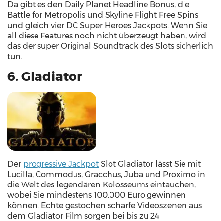
Da gibt es den Daily Planet Headline Bonus, die
Battle for Metropolis und Skyline Flight Free Spins
und gleich vier DC Super Heroes Jackpots. Wenn Sie
all diese Features noch nicht überzeugt haben, wird
das der super Original Soundtrack des Slots sicherlich
tun.
6. Gladiator
Der
progressive Jackpot
Slot Gladiator lässt Sie mit
Lucilla, Commodus, Gracchus, Juba und Proximo in
die Welt des legendären Kolosseums eintauchen,
wobei Sie mindestens 100.000 Euro gewinnen
können. Echte gestochen scharfe Videoszenen aus
dem Gladiator Film sorgen bei bis zu 24