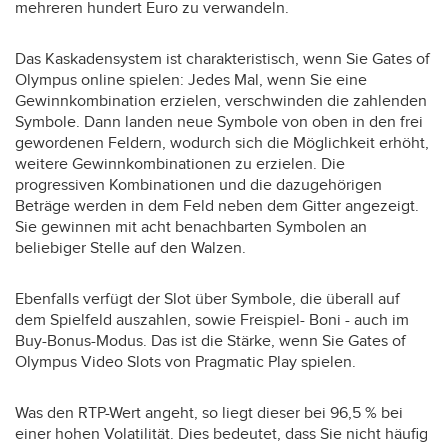
mehreren hundert Euro zu verwandeln.
Das Kaskadensystem ist charakteristisch, wenn Sie Gates of
Olympus online spielen: Jedes Mal, wenn Sie eine
Gewinnkombination erzielen, verschwinden die zahlenden
Symbole. Dann landen neue Symbole von oben in den frei
gewordenen Feldern, wodurch sich die Möglichkeit erhöht,
weitere Gewinnkombinationen zu erzielen. Die
progressiven Kombinationen und die dazugehörigen
Beträge werden in dem Feld neben dem Gitter angezeigt.
Sie gewinnen mit acht benachbarten Symbolen an
beliebiger Stelle auf den Walzen.
Ebenfalls verfügt der Slot über Symbole, die überall auf
dem Spielfeld auszahlen, sowie Freispiel- Boni - auch im
Buy-Bonus-Modus. Das ist die Stärke, wenn Sie Gates of
Olympus Video Slots von Pragmatic Play spielen.
Was den RTP-Wert angeht, so liegt dieser bei 96,5 % bei
einer hohen Volatilität. Dies bedeutet, dass Sie nicht häufig