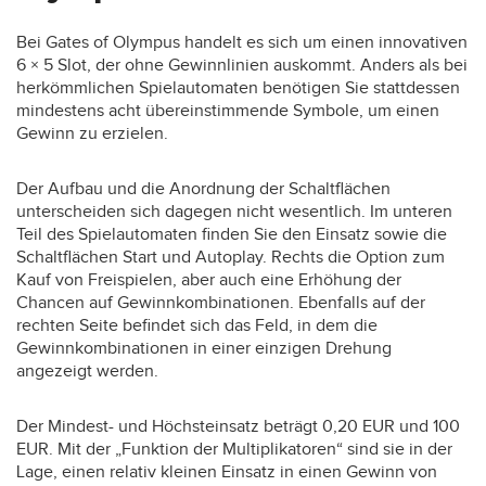
Bei Gates of Olympus handelt es sich um einen innovativen
6 × 5 Slot, der ohne Gewinnlinien auskommt. Anders als bei
herkömmlichen Spielautomaten benötigen Sie stattdessen
mindestens acht übereinstimmende Symbole, um einen
Gewinn zu erzielen.
Der Aufbau und die Anordnung der Schaltflächen
unterscheiden sich dagegen nicht wesentlich. Im unteren
Teil des Spielautomaten finden Sie den Einsatz sowie die
Schaltflächen Start und Autoplay. Rechts die Option zum
Kauf von Freispielen, aber auch eine Erhöhung der
Chancen auf Gewinnkombinationen. Ebenfalls auf der
rechten Seite befindet sich das Feld, in dem die
Gewinnkombinationen in einer einzigen Drehung
angezeigt werden.
Der Mindest- und Höchsteinsatz beträgt 0,20 EUR und 100
EUR. Mit der „Funktion der Multiplikatoren“ sind sie in der
Lage, einen relativ kleinen Einsatz in einen Gewinn von