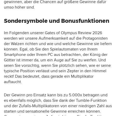
gewinnen, aber die Chancen auf größere Gewinne dafür
umso höher sind.
Sondersymbole und Bonusfunktionen
Im Folgenden unserer Gates of Olympus Review 2026
werden wir unsere Aufmerksamkeit auf die Protagonisten
der Walzen richten und wie und welche Gewinne sie liefern
können. Egal, ob Sie den Spielautomaten von Ihrem
Smartphone oder Ihrem PC aus betrachten, der König der
Götter ist immer da, um ein Auge auf Sie zu werfen. Und
seien Sie vorsichtig, wenn Sie plötzlich sehen, wie er seine
typische Position verlässt und sein Zepter in den Himmel
reckt! Das bedeutet, dass gerade ein Multiplikator
auftaucht.
Der Gewinn pro Einsatz kann bis zu 5.000x betragen und
es ebenfalls möglich, dass Sie dank der Tumble-Funktion
und der Zufalls-Multiplikatoren von einer niedrigen Zahl aus
starten und sensationelle Gewinne erreichen können.