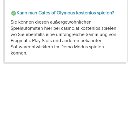
Kann man Gates of Olympus kostenlos spielen?
Sie können diesen außergewöhnlichen
Spielautomaten hier bei casino.at kostenlos spielen,
wo Sie ebenfalls eine umfangreiche Sammlung von
Pragmatic Play Slots und anderen bekannten
Softwareentwicklern im Demo Modus spielen
können.