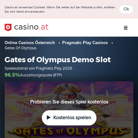
Casino.at verwendet Cookies. Wenn Sie weiter auf der Website surfen, erklären
Ok
Sie sich damit einverstanden.
Online Casinos Österreich
Pragmatic Play Casinos
Gates Of Olympus
Gates of Olympus Demo Slot
Spielautomat von Pragmatic Play 2026
96.5%
Auszahlungsquote (RTP)
Probieren Sie dieses Spiel kostenlos
Kostenlos spielen