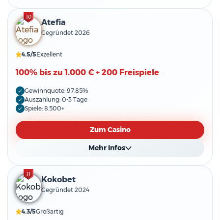
10
Atefia
Gegründet 2026
4.5/5
Exzellent
100% bis zu 1.000 € + 200 Freispiele
Gewinnquote: 97,85%
Auszahlung: 0-3 Tage
Spiele: 8.500+
Zum Casino
Mehr Infos
11
Kokobet
Gegründet 2024
4.3/5
Großartig