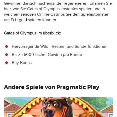
Gewinne, die sich nacheinander regenerieren. Erfahren Sie
hier, wie Sie Gates of Olympus kostenlos spielen und in
welchen seriösen Online Casinos Sie den Spielautomaten
um Echtgeld spielen können.
Gates of Olympus im überblick:
Hervorragende Wild-, Respin- und Sonderfunktionen
Bis zu 5000-facher Gewinn pro Runde
Buy-Bonus
Andere Spiele von Pragmatic Play