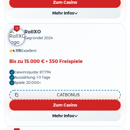
Zum Casino
Mehr Infos
13
RollXO
Gegründet 2024
4.7/5
Exzellent
Bis zu 15.000 € + 350 Freispiele
Gewinnquote: 97,71%
Auszahlung: 1-3 Tage
Spiele: 20.000+
CATBONUS
Zum Casino
Mehr Infos