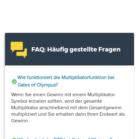
FAQ: Häufig gestellte Fragen
Wie funktioniert die Multiplikatorfunktion bei
Gates of Olympus?
Wenn Sie einen Gewinn mit einem Multiplikator-
Symbol erzielen sollten, wird der gesamte
Multiplikator anschließend mit dem Gesamtgewinn
multipliziert und Sie erhalten dann Ihren Endwert als
Gewinn.