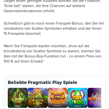
Gegen einen geringen Aufpreis können Sie die Funktion
"Ante-bet" starten, die Ihre Chancen auf weitere
Gewinnkombinationen erhöht.
Schließlich gibt es noch einen Freispiel-Bonus, den Sie mit
mindestens vier Scatter-Symbolen erhalten und der Ihnen
15 Freispiele beschert.
Wenn Sie Freispiele kaufen möchten, ohne auf die
(mindestens) vier Scatter-Symbole zu warten, können Sie
dies mit der Bonus-Buy-Funktion tun - zu einem Preis von
100 € auf Ihren Einsatz!
Beliebte Pragmatic Play Spiele