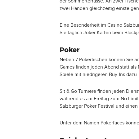
der Sommerterrasse. An zwei Tische
zwei Händen gleichzeitig einsteigen.
Eine Besonderheit im Casino Salzbu
Sie täglich Joker Karten beim Black
Poker
Neben 7 Pokertischen können Sie an 
Games finden jeden Abend statt al
Spiele mit niedrigeren Buy-Ins dazu.
Sit & Go Turniere finden jeden Dienst
während es am Freitag zum No Limit
Salzburger Poker Festival und einen
Unter dem Namen Pokerfaces können