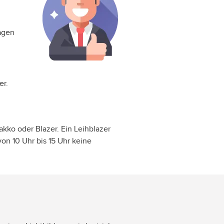
agen
er.
ko oder Blazer. Ein Leihblazer
on 10 Uhr bis 15 Uhr keine