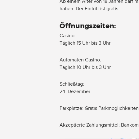
Ab einem Alter von 18 Jahren darf m
haben. Der Eintritt ist gratis.
Öffnungszeiten:
Casino:
Täglich 15 Uhr bis 3 Uhr
Automaten Casino:
Täglich 10 Uhr bis 3 Uhr
Schließtag:
24. Dezember
Parkplätze: Gratis Parkmöglichkeite
Akzeptierte Zahlungsmittel: Bankom