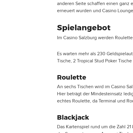
anderen Seite schaffen einen ganz e
erneuert wurden und Casino Lounge 
Spielangebot
Im Casino Salzburg werden Roulette
Es warten mehr als 230 Geldspielaut
Tische, 2 Tropical Stud Poker Tische
Roulette
An sechs Tischen wird im Casino Sal
Hier beträgt der Mindesteinsatz led
echtes Roulette, da Terminal und Ro
Blackjack
Das Kartenspiel rund um die Zahl 2