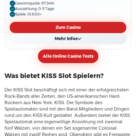
Gewinnquote: 97,34%
Auszahlung: 0-3 Tage
Spiele: 10.600+
Zum Casino
Mehr Infos
Alle Online Casino Tests
Was bietet KISS Slot Spielern?
Der KISS Slot beschäftigt sich mit einer der erfolgreichsten
Rock-Bands aller Zeiten, den US-amerikanischen Hard-
Rockern aus New York: KISS. Die Symbole des
Spielautomaten sind mit den Band-Mitgliedern und Dingen
rund um den KISS Kult gestaltet. Außerdem bietet der KISS
Spielautomat eine eigenwillige Anordnung mit zweimal
fünf Walzen, von denen ein Set sogenannte Colossal
Walzen mit zwölf Reihen sind. Obendrein gibt es Freispiele,