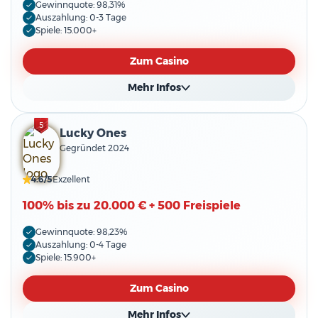
Gewinnquote: 98,31%
Auszahlung: 0-3 Tage
Spiele: 15.000+
Zum Casino
Mehr Infos
5
Lucky Ones
Gegründet 2024
4.6/5
Exzellent
100% bis zu 20.000 € + 500 Freispiele
Gewinnquote: 98,23%
Auszahlung: 0-4 Tage
Spiele: 15.900+
Zum Casino
Mehr Infos