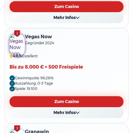
Zum Casino
Mehr Infos
2
Vegas Now
Gegründet 2024
4.8/5
Exzellent
Bis zu 8.000 € + 500 Freispiele
Gewinnquote: 96,28%
Auszahlung: 0-3 Tage
Spiele: 19.100
Zum Casino
Mehr Infos
3
Granawin