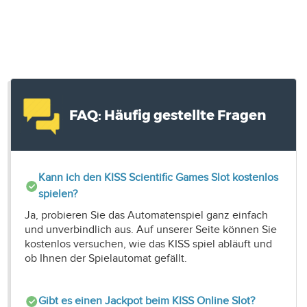
FAQ: Häufig gestellte Fragen
Kann ich den KISS Scientific Games Slot kostenlos
spielen?
Ja, probieren Sie das Automatenspiel ganz einfach
und unverbindlich aus. Auf unserer Seite können Sie
kostenlos versuchen, wie das KISS spiel abläuft und
ob Ihnen der Spielautomat gefällt.
Gibt es einen Jackpot beim KISS Online Slot?