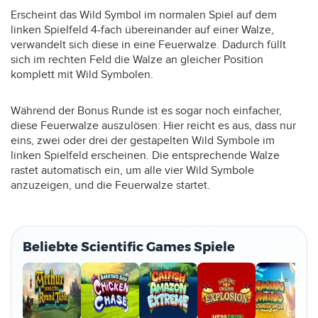
Erscheint das Wild Symbol im normalen Spiel auf dem
linken Spielfeld 4-fach übereinander auf einer Walze,
verwandelt sich diese in eine Feuerwalze. Dadurch füllt
sich im rechten Feld die Walze an gleicher Position
komplett mit Wild Symbolen.
Während der Bonus Runde ist es sogar noch einfacher,
diese Feuerwalze auszulösen: Hier reicht es aus, dass nur
eins, zwei oder drei der gestapelten Wild Symbole im
linken Spielfeld erscheinen. Die entsprechende Walze
rastet automatisch ein, um alle vier Wild Symbole
anzuzeigen, und die Feuerwalze startet.
Beliebte Scientific Games Spiele