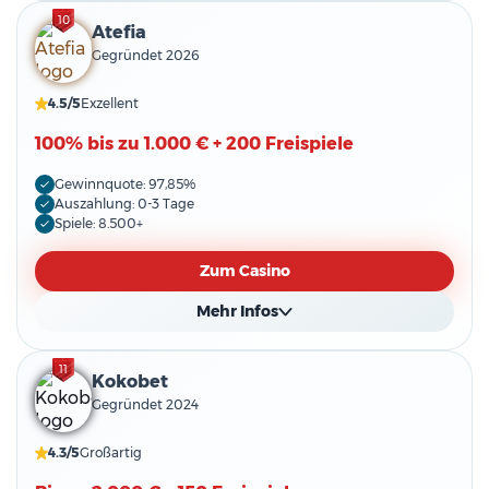
10
Atefia
Gegründet 2026
4.5/5
Exzellent
100% bis zu 1.000 € + 200 Freispiele
Gewinnquote: 97,85%
Auszahlung: 0-3 Tage
Spiele: 8.500+
Zum Casino
Mehr Infos
11
Kokobet
Gegründet 2024
4.3/5
Großartig