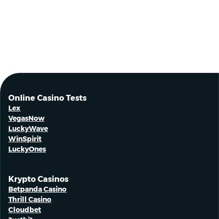
Online Casino Tests
Lex
VegasNow
LuckyWave
WinSpirit
LuckyOnes
Krypto Casinos
Betpanda Casino
Thrill Casino
Cloudbet