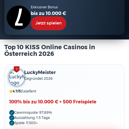
Exklusiver Bonus
bis zu 10.000 €
Jetzt spielen
Top 10 KISS Online Casinos in
Österreich 2026
1
LuckyMeister
Gegründet 2026
4.7/5
Exzellent
100% bis zu 10.000 € + 500 Freispiele
Gewinnquote: 97,89%
Auszahlung: 1-3 Tage
Spiele: 11.500+