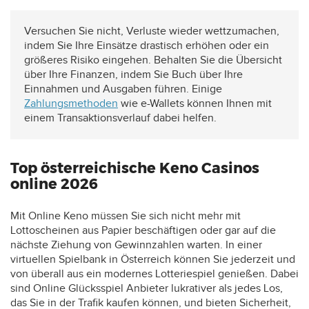
Versuchen Sie nicht, Verluste wieder wettzumachen,
indem Sie Ihre Einsätze drastisch erhöhen oder ein
größeres Risiko eingehen. Behalten Sie die Übersicht
über Ihre Finanzen, indem Sie Buch über Ihre
Einnahmen und Ausgaben führen. Einige
Zahlungsmethoden
wie e-Wallets können Ihnen mit
einem Transaktionsverlauf dabei helfen.
Top österreichische Keno Casinos
online 2026
Mit Online Keno müssen Sie sich nicht mehr mit
Lottoscheinen aus Papier beschäftigen oder gar auf die
nächste Ziehung von Gewinnzahlen warten. In einer
virtuellen Spielbank in Österreich können Sie jederzeit und
von überall aus ein modernes Lotteriespiel genießen. Dabei
sind Online Glücksspiel Anbieter lukrativer als jedes Los,
das Sie in der Trafik kaufen können, und bieten Sicherheit,