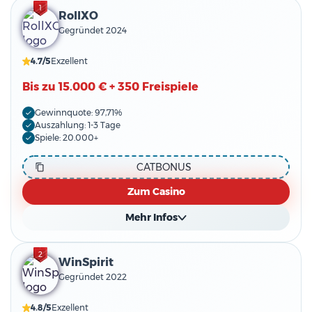
1
RollXO
Gegründet 2024
4.7/5
Exzellent
Bis zu 15.000 € + 350 Freispiele
Gewinnquote: 97,71%
Auszahlung: 1-3 Tage
Spiele: 20.000+
CATBONUS
Zum Casino
Mehr Infos
2
WinSpirit
Gegründet 2022
4.8/5
Exzellent