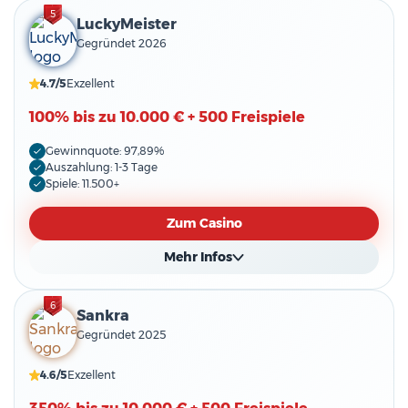
5
LuckyMeister
Gegründet 2026
4.7/5
Exzellent
100% bis zu 10.000 € + 500 Freispiele
Gewinnquote: 97,89%
Auszahlung: 1-3 Tage
Spiele: 11.500+
Zum Casino
Mehr Infos
6
Sankra
Gegründet 2025
4.6/5
Exzellent