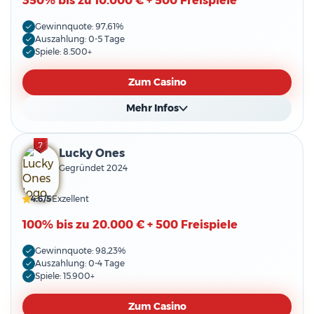
350% bis zu 10.000 € + 500 Freispiele
Gewinnquote: 97,61%
Auszahlung: 0-5 Tage
Spiele: 8.500+
Zum Casino
Mehr Infos
7
Lucky Ones
Gegründet 2024
4.6/5
Exzellent
100% bis zu 20.000 € + 500 Freispiele
Gewinnquote: 98,23%
Auszahlung: 0-4 Tage
Spiele: 15.900+
Zum Casino