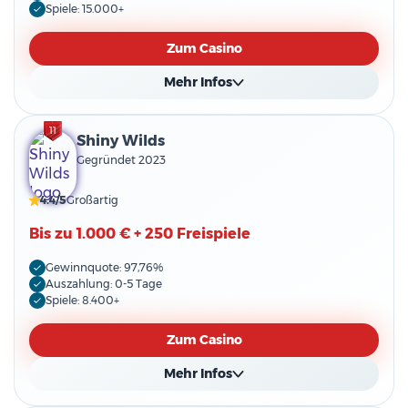
Spiele: 15.000+
Zum Casino
Mehr Infos
11
Shiny Wilds
Gegründet 2023
4.4/5
Großartig
Bis zu 1.000 € + 250 Freispiele
Gewinnquote: 97,76%
Auszahlung: 0-5 Tage
Spiele: 8.400+
Zum Casino
Mehr Infos