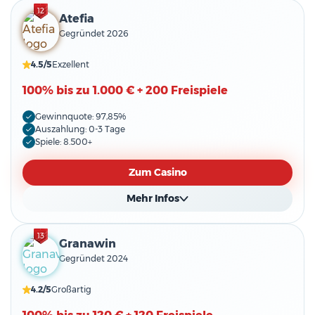
12
Atefia
Gegründet 2026
4.5/5
Exzellent
100% bis zu 1.000 € + 200 Freispiele
Gewinnquote: 97,85%
Auszahlung: 0-3 Tage
Spiele: 8.500+
Zum Casino
Mehr Infos
13
Granawin
Gegründet 2024
4.2/5
Großartig