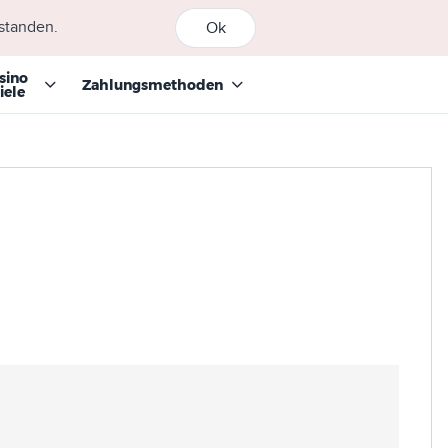
rstanden.
Ok
sino
Zahlungsmethoden
iele
PayPal Casinos
pielautomaten
Krypto Casinos
oulette
Klarna Casinos
lackjack
Paysafecard Casinos
ive Casinos
Neosurf Casinos
linko
Apple Pay Casinos
rash Games
EPS Casinos
oker
CashtoCode Casinos
accarat