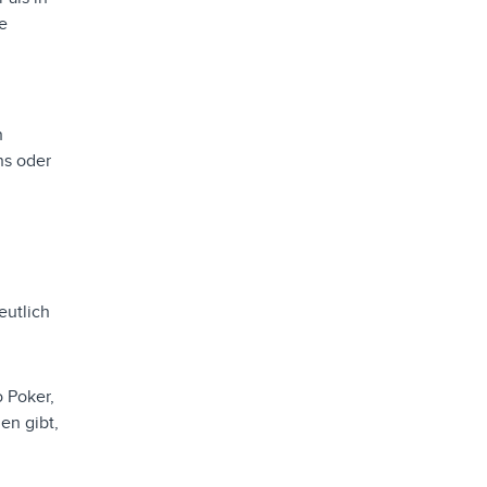
re
h
ns oder
eutlich
 Poker,
en gibt,