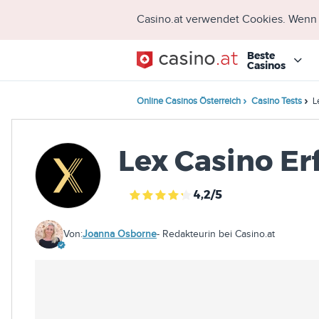
Casino.at verwendet Cookies. Wenn S
Beste
Casinos
Online Casinos Österreich
Casino Tests
L
Echtgeld Cas
Legale Casino
Lex Casino
Er
Schnelle Aus
Neue Online 
4,2
/5
Beste
Auszahlungs
Von:
Joanna Osborne
- Redakteurin bei Casino.at
Handy Casin