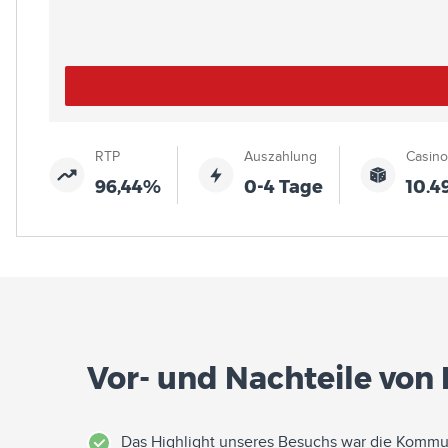
RTP
Auszahlung
Casino
96,44%
0-4 Tage
10.4
Vor- und Nachteile von 
Das Highlight unseres Besuchs war die Kommun