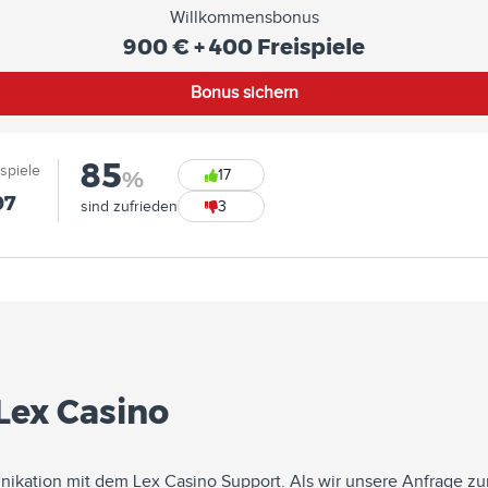
Willkommensbonus
VegasNow
Sweet Bonanza
V
900 € + 400 Freispiele
BetAlice
Gates of Olympus
P
Bonus sichern
SlotRave
Fishin' Frenzy
L
Shiny Wilds
Legacy of Dead
85
spiele
%
17
WinSpirit
Aviator Game
97
sind zufrieden
3
Sankra
Chicken Road
RollXO
Lex Casino
ikation mit dem Lex Casino Support. Als wir unsere Anfrage zu