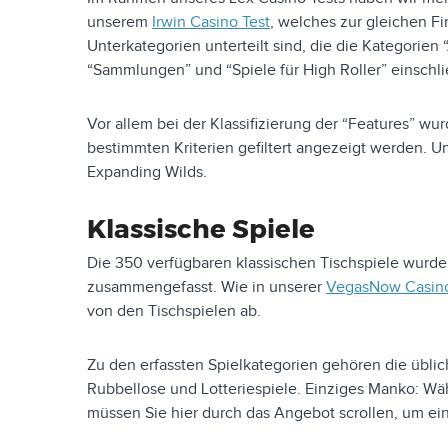
unserem
Irwin Casino Test
, welches zur gleichen Fi
Unterkategorien unterteilt sind, die die Kategorien “A
“Sammlungen” und “Spiele für High Roller” einschl
Vor allem bei der Klassifizierung der “Features” wur
bestimmten Kriterien gefiltert angezeigt werden. U
Expanding Wilds.
Klassische Spiele
Die 350 verfügbaren klassischen Tischspiele wurde
zusammengefasst. Wie in unserer
VegasNow Casino
von den Tischspielen ab.
Zu den erfassten Spielkategorien gehören die üblic
Rubbellose und Lotteriespiele. Einziges Manko: Wäh
müssen Sie hier durch das Angebot scrollen, um e