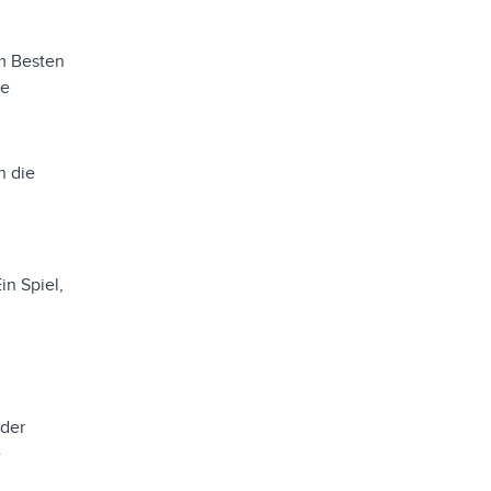
um Besten
ie
n die
in Spiel,
der
e