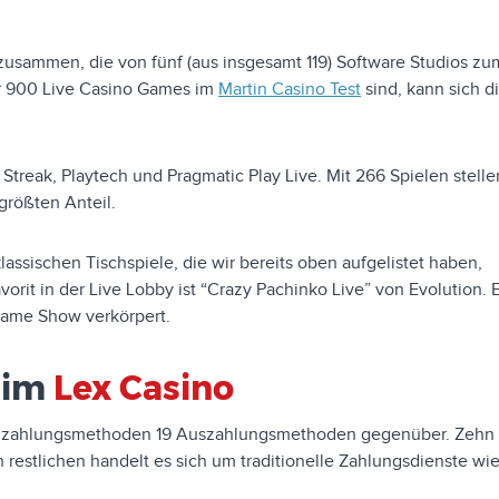
n zusammen, die von fünf (aus insgesamt 119) Software Studios z
r 900 Live Casino Games im
Martin Casino Test
sind, kann sich d
 Streak, Playtech und Pragmatic Play Live. Mit 266 Spielen stelle
größten Anteil.
assischen Tischspiele, die wir bereits oben aufgelistet haben,
it in der Live Lobby ist “Crazy Pachinko Live” von Evolution. E
Game Show verkörpert.
 im
Lex Casino
Einzahlungsmethoden 19 Auszahlungsmethoden gegenüber. Zehn 
restlichen handelt es sich um traditionelle Zahlungsdienste wi