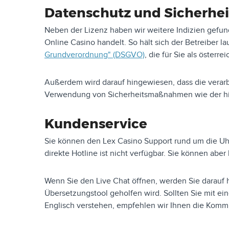
Datenschutz und Sicherh
Neben der Lizenz haben wir weitere Indizien gefund
Online Casino handelt. So hält sich der Betreiber l
Grundverordnung" (DSGVO)
, die für Sie als österre
Außerdem wird darauf hingewiesen, dass die verar
Verwendung von Sicherheitsmaßnahmen wie der hier
Kundenservice
Sie können den Lex Casino Support rund um die Uhr
direkte Hotline ist nicht verfügbar. Sie können aber
Wenn Sie den Live Chat öffnen, werden Sie darauf 
Übersetzungstool geholfen wird. Sollten Sie mit 
Englisch verstehen, empfehlen wir Ihnen die Kommu