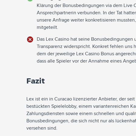
Klärung der Bonusbedingungen via dem Live Ch
Ansprechpartnerin verbunden. In der Tat hatte
unsere Anfrage weiter konkretisieren mussten
mitgeteilt.
Das Lex Casino hat seine Bonusbedingungen un
Transparenz widerspricht. Konkret fehlen uns h
dem der jeweilige Lex Casino Bonus angerechne
dass alle Spieler vor der Annahme eines Angeb
Fazit
Lex ist ein in Curacao lizenzierter Anbieter, der se
bestückten Spielelobby, einem variantenreichen 
Zahlungsdiensten sowie einem schnellen und qualit
Bonusbedingungen, die sich nicht nur als lückenha
versehen sind.