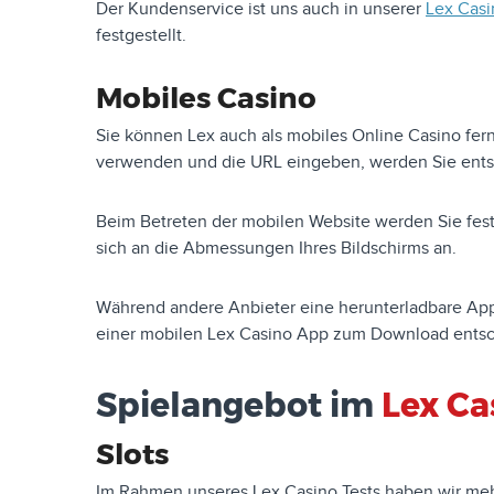
Der Kundenservice ist uns auch in unserer
Lex Cas
festgestellt.
Mobiles Casino
Sie können Lex auch als mobiles Online Casino fe
verwenden und die URL eingeben, werden Sie ents
Beim Betreten der mobilen Website werden Sie festste
sich an die Abmessungen Ihres Bildschirms an.
Während andere Anbieter eine herunterladbare Appl
einer mobilen Lex Casino App zum Download ents
Spielangebot im
Lex Ca
Slots
Im Rahmen unseres Lex Casino Tests haben wir mehr