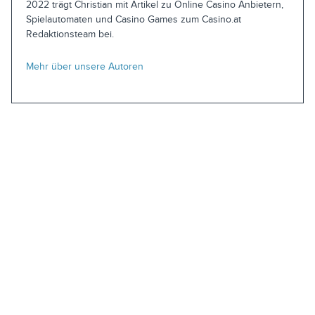
2022 trägt Christian mit Artikel zu Online Casino Anbietern,
Spielautomaten und Casino Games zum Casino.at
Redaktionsteam bei.
Mehr über unsere Autoren