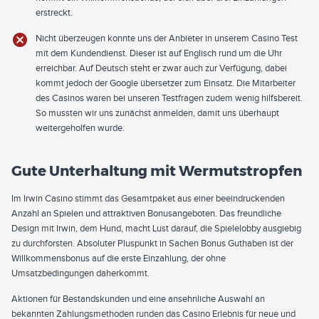
erstreckt.
Nicht überzeugen konnte uns der Anbieter in unserem Casino Test
mit dem Kundendienst. Dieser ist auf Englisch rund um die Uhr
erreichbar. Auf Deutsch steht er zwar auch zur Verfügung, dabei
kommt jedoch der Google übersetzer zum Einsatz. Die Mitarbeiter
des Casinos waren bei unseren Testfragen zudem wenig hilfsbereit.
So mussten wir uns zunächst anmelden, damit uns überhaupt
weitergeholfen wurde.
Gute Unterhaltung mit Wermutstropfen
Im Irwin Casino stimmt das Gesamtpaket aus einer beeindruckenden
Anzahl an Spielen und attraktiven Bonusangeboten. Das freundliche
Design mit Irwin, dem Hund, macht Lust darauf, die Spielelobby ausgiebig
zu durchforsten. Absoluter Pluspunkt in Sachen Bonus Guthaben ist der
Willkommensbonus auf die erste Einzahlung, der ohne
Umsatzbedingungen daherkommt.
Aktionen für Bestandskunden und eine ansehnliche Auswahl an
bekannten Zahlungsmethoden runden das Casino Erlebnis für neue und