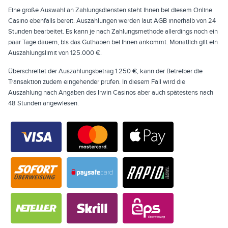
Eine große Auswahl an Zahlungsdiensten steht Ihnen bei diesem Online
Casino ebenfalls bereit. Auszahlungen werden laut AGB innerhalb von 24
Stunden bearbeitet. Es kann je nach Zahlungsmethode allerdings noch ein
paar Tage dauern, bis das Guthaben bei Ihnen ankommt. Monatlich gilt ein
Auszahlungslimit von 125.000 €.
Überschreitet der Auszahlungsbetrag 1.250 €, kann der Betreiber die
Transaktion zudem eingehender prüfen. In diesem Fall wird die
Auszahlung nach Angaben des Irwin Casinos aber auch spätestens nach
48 Stunden angewiesen.