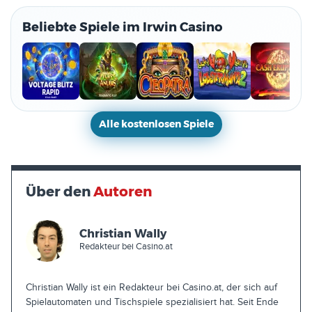
Beliebte Spiele im Irwin Casino
Alle kostenlosen Spiele
Über den
Autoren
Christian Wally
Redakteur bei Casino.at
Christian Wally ist ein Redakteur bei Casino.at, der sich auf
Spielautomaten und Tischspiele spezialisiert hat. Seit Ende