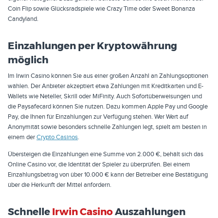
Coin Flip sowie Glücksradspiele wie Crazy Time oder Sweet Bonanza
Candyland.
Einzahlungen per Kryptowährung
möglich
Im Irwin Casino können Sie aus einer großen Anzahl an Zahlungsoptionen
wählen. Der Anbieter akzeptiert etwa Zahlungen mit Kreditkarten und E-
Wallets wie Neteller, Skrill oder MiFinity. Auch Sofortüberweisungen und
die Paysafecard können Sie nutzen. Dazu kommen Apple Pay und Google
Pay, die Ihnen für Einzahlungen zur Verfügung stehen. Wer Wert auf
Anonymität sowie besonders schnelle Zahlungen legt, spielt am besten in
einem der
Crypto Casinos
.
Übersteigen die Einzahlungen eine Summe von 2.000 €, behält sich das
Online Casino vor, die Identität der Spieler zu überprüfen. Bei einem
Einzahlungsbetrag von über 10.000 € kann der Betreiber eine Bestätigung
über die Herkunft der Mittel anfordern.
Schnelle
Irwin Casino
Auszahlungen