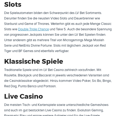
Slots
Die Spielautomaten bilden den Schwerpunkt des LV Bet Sortiments.
Darunter finden Sie die neusten Video Slots und Dauerbrenner wie
Starburst und Game of Thrones. Weiterhin gibt es auch jede Menge Classic
Slots wie
Double Triple Chance
und Take 5. Auch die besondere Spannung
von progressiven Jackpots können Sie unter den LV Bet Spielen finden.
Unter anderem gibt es mehrere Titel von Microgamings Mega Moolah
Serie und NetEnts Divine Fortune. Slots mit täglichem Jackpot von Red
Tiger und BF Games sind ebenfalls verfügbar.
Klassische Spiele
Traditionelle Spiele sind im LV Bet Casino zahlreich vorzufinden. Mit
Roulette, Blackjack und Baccarat in jeweils verschiedenen Varianten sind
die Casinoklassiker abgedeckt. Hinzu kommen Video Poker, Sic Bo, Bingo,
Red Dog, Punto Banco und Pontoon.
Live Casino
Die meisten Tisch- und Kartenspiele sowie unterschiedliche Gameshows
sind auch im gut bestückten Live Casino zu finden. Evolution Gaming,
Pragmatic Play und einige weitere Anbieter sind für die Live-Spiele