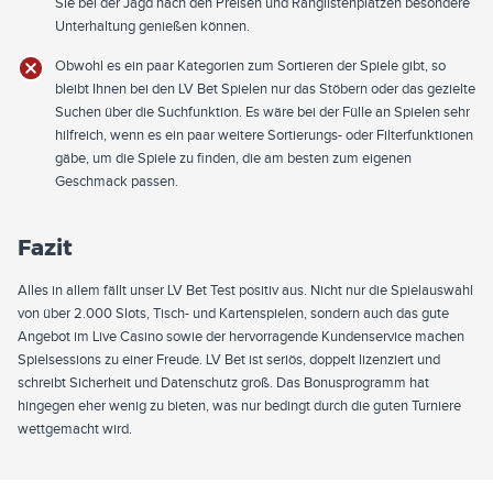
Sie bei der Jagd nach den Preisen und Ranglistenplätzen besondere
Unterhaltung genießen können.
Obwohl es ein paar Kategorien zum Sortieren der Spiele gibt, so
bleibt Ihnen bei den LV Bet Spielen nur das Stöbern oder das gezielte
Suchen über die Suchfunktion. Es wäre bei der Fülle an Spielen sehr
hilfreich, wenn es ein paar weitere Sortierungs- oder Filterfunktionen
gäbe, um die Spiele zu finden, die am besten zum eigenen
Geschmack passen.
Fazit
Alles in allem fällt unser LV Bet Test positiv aus. Nicht nur die Spielauswahl
von über 2.000 Slots, Tisch- und Kartenspielen, sondern auch das gute
Angebot im Live Casino sowie der hervorragende Kundenservice machen
Spielsessions zu einer Freude. LV Bet ist seriös, doppelt lizenziert und
schreibt Sicherheit und Datenschutz groß. Das Bonusprogramm hat
hingegen eher wenig zu bieten, was nur bedingt durch die guten Turniere
wettgemacht wird.