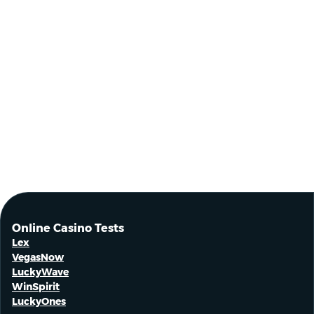
Online Casino Tests
Lex
VegasNow
LuckyWave
WinSpirit
LuckyOnes