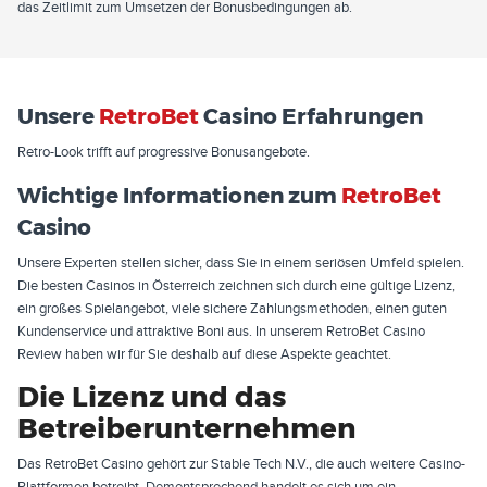
das Zeitlimit zum Umsetzen der Bonusbedingungen ab.
Unsere
RetroBet
Casino Erfahrungen
Retro-Look trifft auf progressive Bonusangebote.
Wichtige Informationen zum
RetroBet
Casino
Unsere Experten stellen sicher, dass Sie in einem seriösen Umfeld spielen.
Die besten Casinos in Österreich zeichnen sich durch eine gültige Lizenz,
ein großes Spielangebot, viele sichere Zahlungsmethoden, einen guten
Kundenservice und attraktive Boni aus. In unserem RetroBet Casino
Review haben wir für Sie deshalb auf diese Aspekte geachtet.
Die Lizenz und das
Betreiberunternehmen
Das RetroBet Casino gehört zur Stable Tech N.V., die auch weitere Casino-