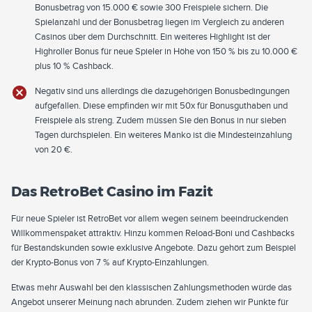
Bonusbetrag von 15.000 € sowie 300 Freispiele sichern. Die
Spielanzahl und der Bonusbetrag liegen im Vergleich zu anderen
Casinos über dem Durchschnitt. Ein weiteres Highlight ist der
Highroller Bonus für neue Spieler in Höhe von 150 % bis zu 10.000 €
plus 10 % Cashback.
Negativ sind uns allerdings die dazugehörigen Bonusbedingungen
aufgefallen. Diese empfinden wir mit 50x für Bonusguthaben und
Freispiele als streng. Zudem müssen Sie den Bonus in nur sieben
Tagen durchspielen. Ein weiteres Manko ist die Mindesteinzahlung
von 20 €.
Das RetroBet Casino im Fazit
Für neue Spieler ist RetroBet vor allem wegen seinem beeindruckenden
Willkommenspaket attraktiv. Hinzu kommen Reload-Boni und Cashbacks
für Bestandskunden sowie exklusive Angebote. Dazu gehört zum Beispiel
der Krypto-Bonus von 7 % auf Krypto-Einzahlungen.
Etwas mehr Auswahl bei den klassischen Zahlungsmethoden würde das
Angebot unserer Meinung nach abrunden. Zudem ziehen wir Punkte für