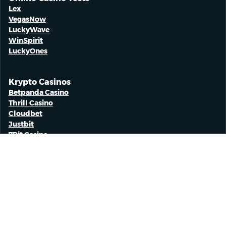
Lex
VegasNow
LuckyWave
WinSpirit
LuckyOnes
Krypto Casinos
Betpanda Casino
Thrill Casino
Cloudbet
Justbit
7Bit Casino
BC Game
Softwareanbieter
Pragmatic Play
Merkur
Novoline
Netent