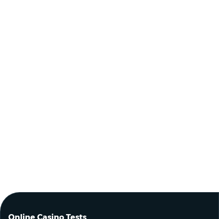
Online Casino Tests