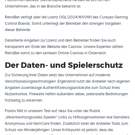
Plattformen betreibt. Dementsprechend handelt es sich um ein
Unternehmen, das in der Branche bekannt ist.
RetroBet verfügt über die Lizenz OGL/2024/161/0191 des Curaçao Gaming
Control Boards. Somit unterliegt der Betreiber den strengen Vorgaben
dieser Behörde.
Detaillierte Angaben zur Lizenz und dem Betreiber finden Sie auch
transparent am Ende der Website des Casinos. Unsere Experten zählen
RetroBet somit zu den seriösen Online Casinos in Österreich.
Der Daten- und Spielerschutz
Zur Sicherung Ihrer Daten setzt das Unternehmen auf moderne
Verschlüsselungstechnologien. Ergänzend nutzt der Anbieter nach eigenen
Angaben zuverlässige Authentifizierungsprotokolle zum Schutz Ihres
Nutzerkontos. Firewalls helfen außerdem dabei, potenzielle Bedrohungen
frühzeitig zu erkennen.
Positiv fällt in unserem Test auf, dass Sie unter der Rubrik
„Verantwortungsvolles Spielen“ Links zu Hilfsorganisationen wie Gamblers
Anonymous und GamCare finden. Zusätzlich listet der Anbieter Tools zum
Schutz von Minderjährigen. Unser Kritikpunkt ist jedoch, dass die