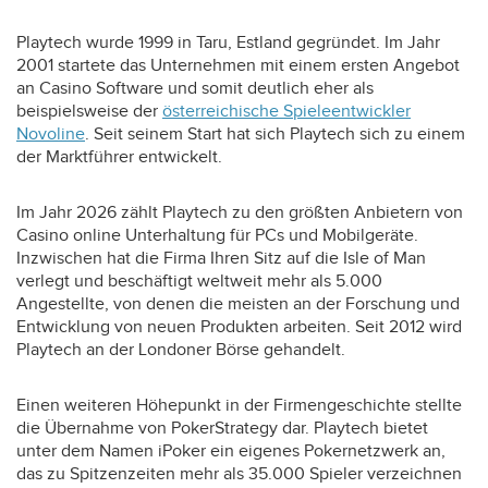
Playtech wurde 1999 in Taru, Estland gegründet. Im Jahr
2001 startete das Unternehmen mit einem ersten Angebot
an Casino Software und somit deutlich eher als
beispielsweise der
österreichische Spieleentwickler
Novoline
. Seit seinem Start hat sich Playtech sich zu einem
der Marktführer entwickelt.
Im Jahr 2026 zählt Playtech zu den größten Anbietern von
Casino online Unterhaltung für PCs und Mobilgeräte.
Inzwischen hat die Firma Ihren Sitz auf die Isle of Man
verlegt und beschäftigt weltweit mehr als 5.000
Angestellte, von denen die meisten an der Forschung und
Entwicklung von neuen Produkten arbeiten. Seit 2012 wird
Playtech an der Londoner Börse gehandelt.
Einen weiteren Höhepunkt in der Firmengeschichte stellte
die Übernahme von PokerStrategy dar. Playtech bietet
unter dem Namen iPoker ein eigenes Pokernetzwerk an,
das zu Spitzenzeiten mehr als 35.000 Spieler verzeichnen