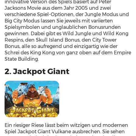
innovative Version des Spiels basiert auf Peter
Jacksons Movie aus dem Jahr 2005 und zwei
verschiedene Spiel-Optionen, der Jungle Modus und
Big City Modus lassen Sie jeweils mit variierten
Spielsymbolen und unglaublichen Bonusrunden
gewinnen. Dabei gibt es Wild Jungle und Wild Kong
Respins, den Skull Island Bonus, den City Tower
Bonus, alle so aufregend und einzigartig wie der
Schrei des King Kong von ganz oben auf dem Empire
State Building.
2. Jackpot Giant
Ein riesiger Riese lässt beim witzigen und modernen
Spiel Jackpot Giant Vulkane ausbrechen. Sie sehen