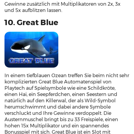
Gewinne zusätzlich mit Multiplikatoren von 2x, 3x
und 5x aufblitzen lassen.
10. Great Blue
In einem tiefblauen Ozean treffen Sie beim nicht sehr
komplizierten Great Blue Automatenspiel von
Playtech auf Spielsymbole wie eine Schildkröte,
einen Hai, ein Seepferdchen, einen Seestern und
natürlich auf den Killerwal, der als Wild-Symbol
herumschwimmt und dabei andere Symbole
verschluckt und Ihre Gewinne verdoppelt. Die
Austernmuschel bringt bis zu 33 Freispiele, einen
hohen 15x Multiplikator und ein spannendes
Bonusspiel mit sich. Great Blue ist ein Slot mit