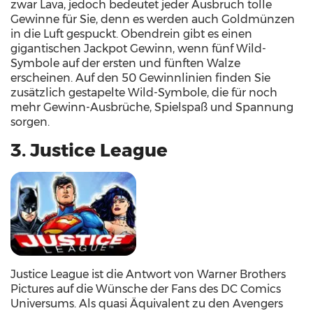
zwar Lava, jedoch bedeutet jeder Ausbruch tolle
Gewinne für Sie, denn es werden auch Goldmünzen
in die Luft gespuckt. Obendrein gibt es einen
gigantischen Jackpot Gewinn, wenn fünf Wild-
Symbole auf der ersten und fünften Walze
erscheinen. Auf den 50 Gewinnlinien finden Sie
zusätzlich gestapelte Wild-Symbole, die für noch
mehr Gewinn-Ausbrüche, Spielspaß und Spannung
sorgen.
3. Justice League
Justice League ist die Antwort von Warner Brothers
Pictures auf die Wünsche der Fans des DC Comics
Universums. Als quasi Äquivalent zu den Avengers