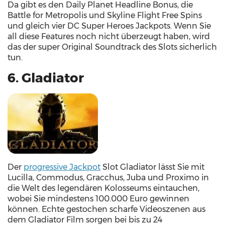
Da gibt es den Daily Planet Headline Bonus, die
Battle for Metropolis und Skyline Flight Free Spins
und gleich vier DC Super Heroes Jackpots. Wenn Sie
all diese Features noch nicht überzeugt haben, wird
das der super Original Soundtrack des Slots sicherlich
tun.
6. Gladiator
Der
progressive Jackpot
Slot Gladiator lässt Sie mit
Lucilla, Commodus, Gracchus, Juba und Proximo in
die Welt des legendären Kolosseums eintauchen,
wobei Sie mindestens 100.000 Euro gewinnen
können. Echte gestochen scharfe Videoszenen aus
dem Gladiator Film sorgen bei bis zu 24