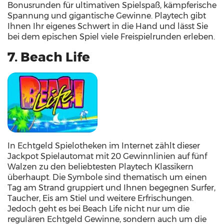
Bonusrunden für ultimativen Spielspaß, kämpferische
Spannung und gigantische Gewinne. Playtech gibt
Ihnen Ihr eigenes Schwert in die Hand und lässt Sie
bei dem epischen Spiel viele Freispielrunden erleben.
7. Beach Life
In Echtgeld Spielotheken im Internet zählt dieser
Jackpot Spielautomat mit 20 Gewinnlinien auf fünf
Walzen zu den beliebtesten Playtech Klassikern
überhaupt. Die Symbole sind thematisch um einen
Tag am Strand gruppiert und Ihnen begegnen Surfer,
Taucher, Eis am Stiel und weitere Erfrischungen.
Jedoch geht es bei Beach Life nicht nur um die
regulären Echtgeld Gewinne, sondern auch um die