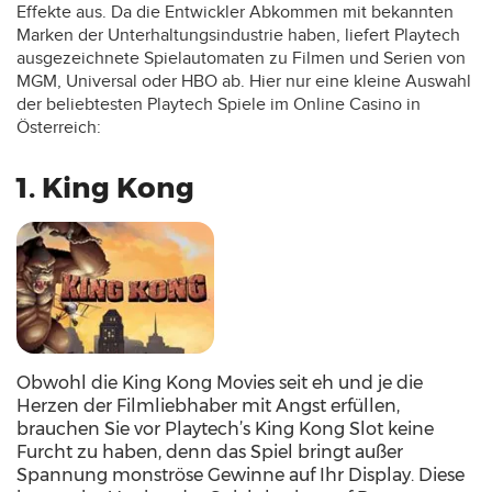
Effekte aus. Da die Entwickler Abkommen mit bekannten
Marken der Unterhaltungsindustrie haben, liefert Playtech
ausgezeichnete Spielautomaten zu Filmen und Serien von
MGM, Universal oder HBO ab. Hier nur eine kleine Auswahl
der beliebtesten Playtech Spiele im Online Casino in
Österreich:
1. King Kong
Obwohl die King Kong Movies seit eh und je die
Herzen der Filmliebhaber mit Angst erfüllen,
brauchen Sie vor Playtech’s King Kong Slot keine
Furcht zu haben, denn das Spiel bringt außer
Spannung monströse Gewinne auf Ihr Display. Diese