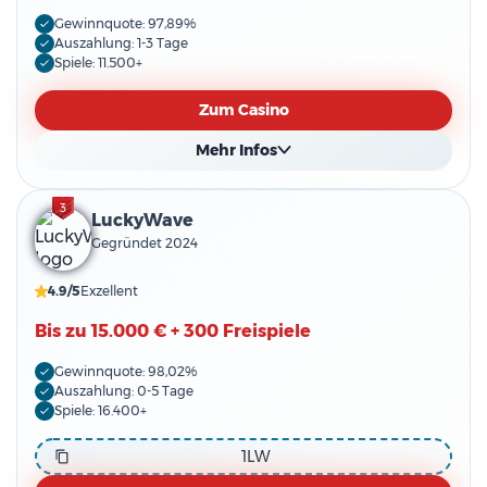
Gewinnquote: 97,89%
Auszahlung: 1-3 Tage
Spiele: 11.500+
Zum Casino
Mehr Infos
3
LuckyWave
Gegründet 2024
4.9/5
Exzellent
Bis zu 15.000 € + 300 Freispiele
Gewinnquote: 98,02%
Auszahlung: 0-5 Tage
Spiele: 16.400+
1LW