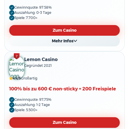
Gewinnquote: 97.58%
Auszahlung: 0-3 Tage
Spiele: 7.700+
Zum Casino
Mehr Infos
7
Lemon Casino
Gegründet 2021
4.4/5
Großartig
100% bis zu 600 € non-sticky + 200 Freispiele
Gewinnquote: 97,75%
Auszahlung: 1-2 Tage
Spiele: 5.500+
Zum Casino