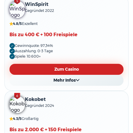
5
WinSpirit
Gegründet 2022
4.8/5
Exzellent
Bis zu 400 € + 100 Freispiele
Gewinnquote: 97,34%
Auszahlung: 0-3 Tage
Spiele: 10.600+
Zum Casino
Mehr Infos
6
Kokobet
Gegründet 2024
4.3/5
Großartig
Bis zu 2.000 € + 150 Freispiele