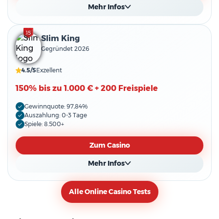
Mehr Infos
15
Slim King
Gegründet 2026
4.5/5
Exzellent
150% bis zu 1.000 € + 200 Freispiele
Gewinnquote: 97,84%
Auszahlung: 0-3 Tage
Spiele: 8.500+
Zum Casino
Mehr Infos
Alle Online Casino Tests