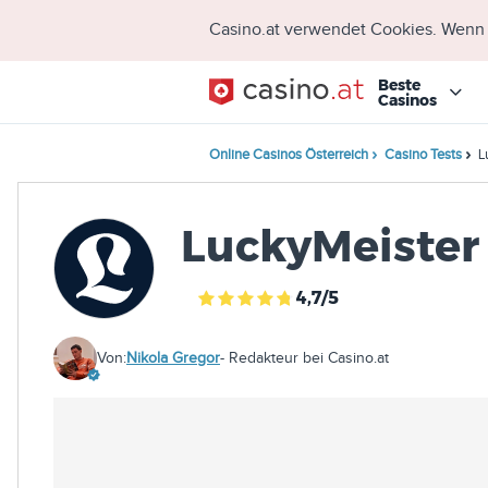
Casino.at verwendet Cookies. Wenn S
Beste
Casinos
Online Casinos Österreich
Casino Tests
L
Echtgeld Cas
Legale Casino
LuckyMeister
Schnelle Aus
Neue Online 
4,7
/5
Beste
Auszahlungs
Von:
Nikola Gregor
- Redakteur bei Casino.at
Handy Casin