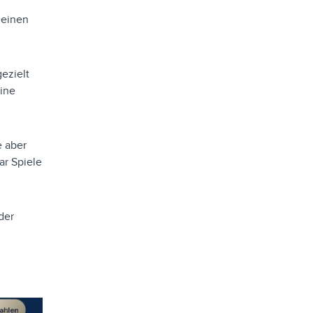
 einen
ezielt
eine
e aber
ar Spiele
der