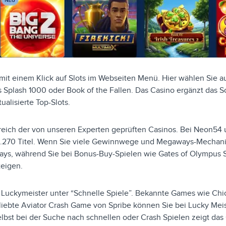
t einem Klick auf Slots im Webseiten Menü. Hier wählen Sie a
ss Splash 1000 oder Book of the Fallen. Das Casino ergänzt das S
alisierte Top-Slots.
ereich der von unseren Experten geprüften Casinos. Bei Neon54
n 11.270 Titel. Wenn Sie viele Gewinnwege und Megaways-Mechan
ways, während Sie bei Bonus-Buy-Spielen wie Gates of Olympus 
teigen.
ei Luckymeister unter “Schnelle Spiele”. Bekannte Games wie Ch
eliebte Aviator Crash Game von Spribe können Sie bei Lucky Mei
lbst bei der Suche nach schnellen oder Crash Spielen zeigt das