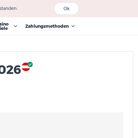
rstanden.
Ok
sino
Zahlungsmethoden
iele
PayPal Casinos
pielautomaten
Krypto Casinos
oulette
2026
Klarna Casinos
lackjack
Paysafecard Casinos
ive Casinos
Neosurf Casinos
linko
Apple Pay Casinos
rash Games
EPS Casinos
oker
CashtoCode Casinos
accarat