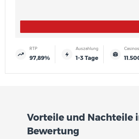
RTP
Auszahlung
Casinos
97,89%
1-3 Tage
11.50
Vorteile und Nachteile 
Bewertung