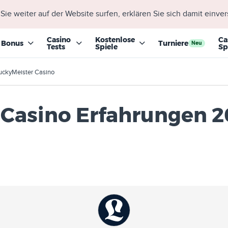
ie weiter auf der Website surfen, erklären Sie sich damit einve
Casino
Kostenlose
Ca
Bonus
Turniere
Neu
Tests
Spiele
Sp
No Deposit Bonus
uckyMeister Casino
inos
GranaWin
Roulette kostenlos
S
Freispiele
s
LuckyWave
Blackjack kostenlos
R
Casino Erfahrungen 
10 Euro Einzahlung
zahlung
VegaZone
Slots kostenlos
B
Bonus
Casinos
Lucky Meister
Eye of Horus
L
BC.Game Promo Code
Fugu Casino
Razor Shark
P
BitStarz Promo Code
quoten
SlotsGem
Book of Dead
C
Rainbet Promo Code
os
Amonbet
Lucky Pharaoh
P
Shuffle Promo Code
BiggerZ
Alles Spitze
B