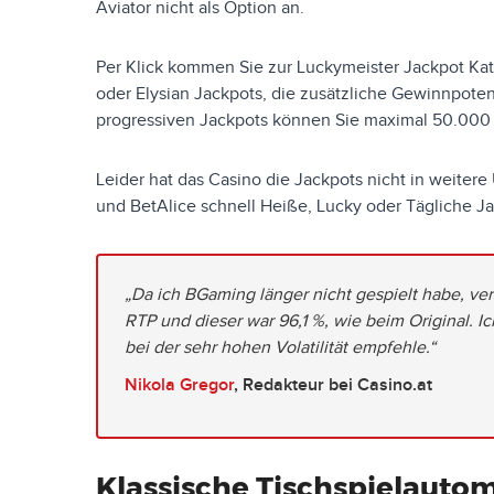
Aviator nicht als Option an.
Per Klick kommen Sie zur Luckymeister Jackpot Kat
oder Elysian Jackpots, die zusätzliche Gewinnpoten
progressiven Jackpots können Sie maximal 50.000
Leider hat das Casino die Jackpots nicht in weitere
und BetAlice schnell Heiße, Lucky oder Tägliche Ja
„Da ich BGaming länger nicht gespielt habe, ve
RTP und dieser war 96,1 %, wie beim Original. I
bei der sehr hohen Volatilität empfehle.“
Nikola Gregor
, Redakteur bei Casino.at
Klassische Tischspielauto