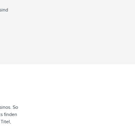
sind
sinos. So
s finden
Titel,