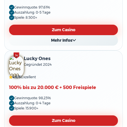
Gewinnquote: 97,61%
Auszahlung: 0-5 Tage
Spiele: 8.500+
Zum Casino
Mehr Infos
14
Lucky Ones
Gegründet 2024
4.6/5
Exzellent
100% bis zu 20.000 € + 500 Freispiele
Gewinnquote: 98,23%
Auszahlung: 0-4 Tage
Spiele: 15.900+
Zum Casino