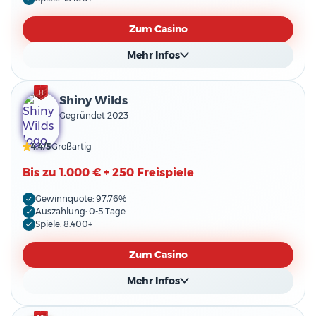
Zum Casino
Mehr Infos
11
Shiny Wilds
Gegründet 2023
4.4/5
Großartig
Bis zu 1.000 € + 250 Freispiele
Gewinnquote: 97,76%
Auszahlung: 0-5 Tage
Spiele: 8.400+
Zum Casino
Mehr Infos