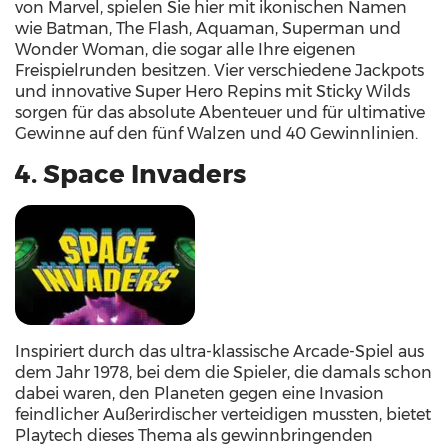
von Marvel, spielen Sie hier mit ikonischen Namen
wie Batman, The Flash, Aquaman, Superman und
Wonder Woman, die sogar alle Ihre eigenen
Freispielrunden besitzen. Vier verschiedene Jackpots
und innovative Super Hero Repins mit Sticky Wilds
sorgen für das absolute Abenteuer und für ultimative
Gewinne auf den fünf Walzen und 40 Gewinnlinien.
4. Space Invaders
Inspiriert durch das ultra-klassische Arcade-Spiel aus
dem Jahr 1978, bei dem die Spieler, die damals schon
dabei waren, den Planeten gegen eine Invasion
feindlicher Außerirdischer verteidigen mussten, bietet
Playtech dieses Thema als gewinnbringenden