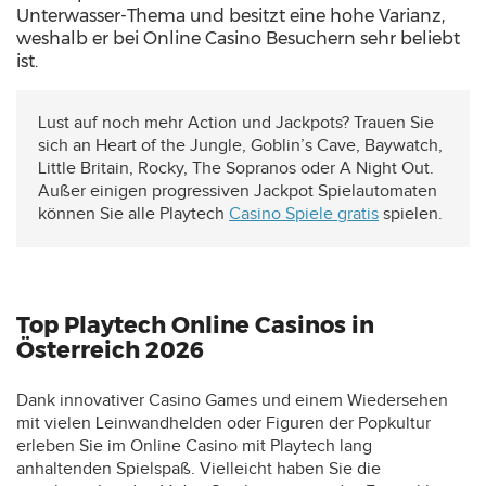
Unterwasser-Thema und besitzt eine hohe Varianz,
weshalb er bei Online Casino Besuchern sehr beliebt
ist.
Lust auf noch mehr Action und Jackpots? Trauen Sie
sich an Heart of the Jungle, Goblin’s Cave, Baywatch,
Little Britain, Rocky, The Sopranos oder A Night Out.
Außer einigen progressiven Jackpot Spielautomaten
können Sie alle Playtech
Casino Spiele gratis
spielen.
Top Playtech Online Casinos in
Österreich 2026
Dank innovativer Casino Games und einem Wiedersehen
mit vielen Leinwandhelden oder Figuren der Popkultur
erleben Sie im Online Casino mit Playtech lang
anhaltenden Spielspaß. Vielleicht haben Sie die