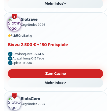
Mehr Infos
8
Slotrave
Gegründet 2026
4.2/5
Großartig
Bis zu 2.500 € + 150 Freispiele
Gewinnquote: 97,61%
Auszahlung: 0-3 Tage
Spiele: 15.000+
Zum Casino
Mehr Infos
9
SlotsGem
Gegründet 2024