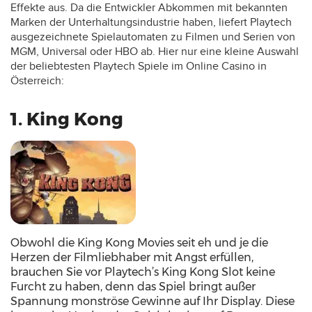
Effekte aus. Da die Entwickler Abkommen mit bekannten
Marken der Unterhaltungsindustrie haben, liefert Playtech
ausgezeichnete Spielautomaten zu Filmen und Serien von
MGM, Universal oder HBO ab. Hier nur eine kleine Auswahl
der beliebtesten Playtech Spiele im Online Casino in
Österreich:
1. King Kong
Obwohl die King Kong Movies seit eh und je die
Herzen der Filmliebhaber mit Angst erfüllen,
brauchen Sie vor Playtech’s King Kong Slot keine
Furcht zu haben, denn das Spiel bringt außer
Spannung monströse Gewinne auf Ihr Display. Diese