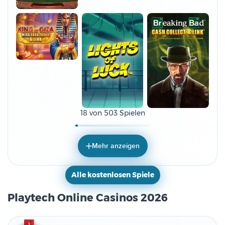
18 von 503 Spielen
Mehr anzeigen
Alle kostenlosen Spiele
Playtech Online Casinos 2026
1