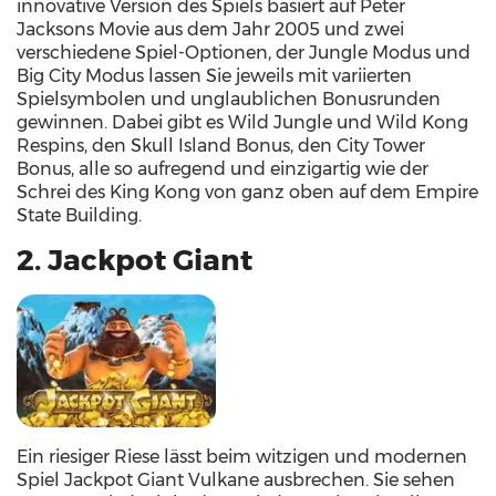
innovative Version des Spiels basiert auf Peter
Jacksons Movie aus dem Jahr 2005 und zwei
verschiedene Spiel-Optionen, der Jungle Modus und
Big City Modus lassen Sie jeweils mit variierten
Spielsymbolen und unglaublichen Bonusrunden
gewinnen. Dabei gibt es Wild Jungle und Wild Kong
Respins, den Skull Island Bonus, den City Tower
Bonus, alle so aufregend und einzigartig wie der
Schrei des King Kong von ganz oben auf dem Empire
State Building.
2. Jackpot Giant
Ein riesiger Riese lässt beim witzigen und modernen
Spiel Jackpot Giant Vulkane ausbrechen. Sie sehen