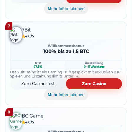
Mehr Informationen
7
7Bit
4.6/5
Willkommensbonus
100% bis zu 1,5 BTC
RTP
Auszahlung
97,5%
0 - 5 Werktage
Das 7BitCasino ist ein Gaming-Hub gespickt mit exklusiven BTC
Spielen und Einzahlungslimits unter 1 €.
Zum Casino Test
Zum Casino
Mehr Informationen
8
BC Game
4.6/5
Willkommensbonus