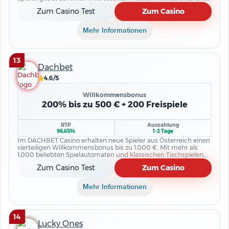
praktischerweise können Sie Kryptowährungen sogar direkt auf
Zum Casino Test
Zum Casino
der Webseite des Anbieters kaufen.
Mehr Informationen
13
Dachbet
4.6/5
Willkommensbonus
200% bis zu 500 € + 200 Freispiele
RTP
Auszahlung
96,65%
1-2 Tage
Im DACHBET Casino erhalten neue Spieler aus Österreich einen
vierteiligen Willkommensbonus bis zu 1.000 €. Mit mehr als
1.000 beliebten Spielautomaten und klassischen Tischspielen,
kommt im DACHBET so schnell keine Langeweile auf.
Zum Casino Test
Zum Casino
Mehr Informationen
14
Lucky Ones