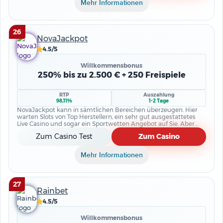
Mehr Informationen
26
NovaJackpot
4.5/5
Willkommensbonus
250% bis zu 2.500 € + 250 Freispiele
RTP
Auszahlung
98,11%
1-2 Tage
NovaJackpot kann in sämtlichen Bereichen überzeugen. Hier
warten Slots von Top Herstellern, ein sehr gut ausgestattetes
Live Casino und sogar ein Sportwetten Angebot auf Sie. Aber
auch das Bonusangebot kann vor allem für Bestandskunden
Zum Casino Test
Zum Casino
glänzen.
Mehr Informationen
27
Rainbet
4.5/5
Willkommensbonus