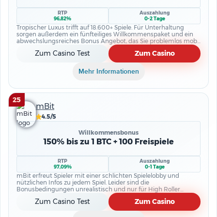
RTP
Auszahlung
96,82%
0-2 Tage
Tropischer Luxus trifft auf 18.600+ Spiele. Für Unterhaltung
sorgen außerdem ein fünfteiliges Willkommenspaket und ein
abwechslungsreiches Bonus Angebot, das Sie problemlos mobil
genießen können.
Zum Casino Test
Zum Casino
Mehr Informationen
25
mBit
4.5/5
Willkommensbonus
150% bis zu 1 BTC + 100 Freispiele
RTP
Auszahlung
97,09%
0-1 Tage
mBit erfreut Spieler mit einer schlichten Spielelobby und
nützlichen Infos zu jedem Spiel. Leider sind die
Bonusbedingungen unrealistisch und nur für High Roller
geeignet.
Zum Casino Test
Zum Casino