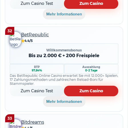
erfolgreiche Registrierung.
Zum Casino Test
Zum Casino
Mehr Informationen
32
BetRepublic
4.4/5
Willkommensbonus
Bis zu 2.000 € + 200 Freispiele
RTP
Auszahlung
97,84%
0-2 Tage
Das BetRepublic Online Casino erwartet Sie mit 12.000+ Spielen,
17 Zahlungsmethoden und zahlreichen Reload-Boni für
Stammspieler.
Zum Casino Test
Zum Casino
Mehr Informationen
33
Bitdreams