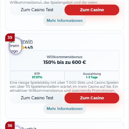
Willkommesbonus, das Spielangebot und die vielen
Zahlungsmethoden sind für Spieler in Österreich attraktiv.
Zum Casino Test
Zum Casino
Mehr Informationen
35
Irwin
4.4/5
Willkommensbonus
150% bis zu 600 €
RTP
Auszahlung
97,97%
1-3 Tage
Eine riesige Spielelobby mit über 7.000 Slots und Casino Spielen
von über 115 Spieleherstellern wartet im Irwin Casino auf Sie. Ein
attraktiver Willkommensbonus und spannende Promotionen
für VIPs treffen Sie hier ebenfalls an.
Zum Casino Test
Zum Casino
Mehr Informationen
36