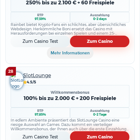
250% bis zu 2.100 € + 60 Freispiele
RTP
Auszahlung
97,59%
0-2 days
Rainbet bietet Krypto-Fans ein schlichtes, aber übersichtliches
Webdesign. Herkömmliche Boni ersetzt das Casino mit
Herausforderungen bei einzelnen Spielen und einem 25-
stufigen VIP-Programm.
Zum Casino Test
Zum Casino
Mehr Informationen
28
SlotLounge
4.5/5
Willkommensbonus
100% bis zu 2.000 € + 200 Freispiele
RTP
Auszahlung
97,85%
0-2 Tage
In edlem Ambiente präsentiert das SlotLounge Casino eine
riesige Auswahl an Games. Dazu kommt ein vierteiliger
Willkommensbonus, der Ihnen auch über die erste Einzahlung
hinaus Bonus Guthaben und Freispiele bringt.
Zum Casino Test
Zum Casino