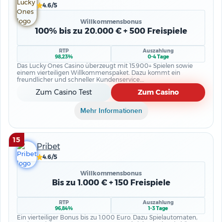
4.6/5
Willkommensbonus
100% bis zu 20.000 € + 500 Freispiele
RTP
Auszahlung
98,23%
0-4 Tage
Das Lucky Ones Casino überzeugt mit 15.900+ Spielen sowie
einem vierteiligen Willkommenspaket. Dazu kommt ein
freundlicher und schneller Kundenservice.
Verbesserungspotenzial sehen wir bei der Spielauswahl im Live
Zum Casino Test
Zum Casino
Casino.
Mehr Informationen
15
Pribet
4.6/5
Willkommensbonus
Bis zu 1.000 € + 150 Freispiele
RTP
Auszahlung
96,84%
1-3 Tage
Ein vierteiliger Bonus bis zu 1.000 Euro. Dazu Spielautomaten,