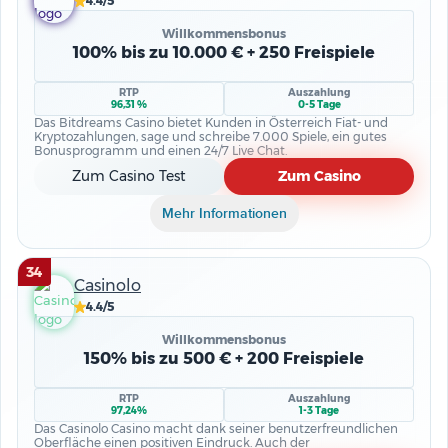
4.4/5
Willkommensbonus
100% bis zu 10.000 € + 250 Freispiele
RTP
Auszahlung
96,31 %
0-5 Tage
Das Bitdreams Casino bietet Kunden in Österreich Fiat- und
Kryptozahlungen, sage und schreibe 7.000 Spiele, ein gutes
Bonusprogramm und einen 24/7 Live Chat.
Zum Casino Test
Zum Casino
Mehr Informationen
34
Casinolo
4.4/5
Willkommensbonus
150% bis zu 500 € + 200 Freispiele
RTP
Auszahlung
97,24%
1-3 Tage
Das Casinolo Casino macht dank seiner benutzerfreundlichen
Oberfläche einen positiven Eindruck. Auch der