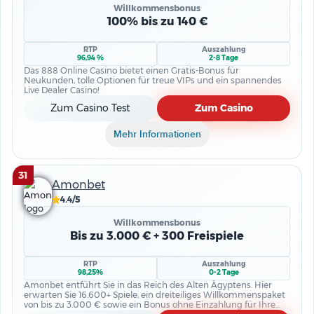
Willkommensbonus
100% bis zu 140 €
RTP
Auszahlung
96,94 %
2-8 Tage
Das 888 Online Casino bietet einen Gratis-Bonus für
Neukunden, tolle Optionen für treue VIPs und ein spannendes
Live Dealer Casino!
Zum Casino Test
Zum Casino
Mehr Informationen
31
Amonbet
4.4/5
Willkommensbonus
Bis zu 3.000 € + 300 Freispiele
RTP
Auszahlung
98,25%
0-2 Tage
Amonbet entführt Sie in das Reich des Alten Ägyptens. Hier
erwarten Sie 16.600+ Spiele, ein dreiteiliges Willkommenspaket
von bis zu 3.000 € sowie ein Bonus ohne Einzahlung für Ihre