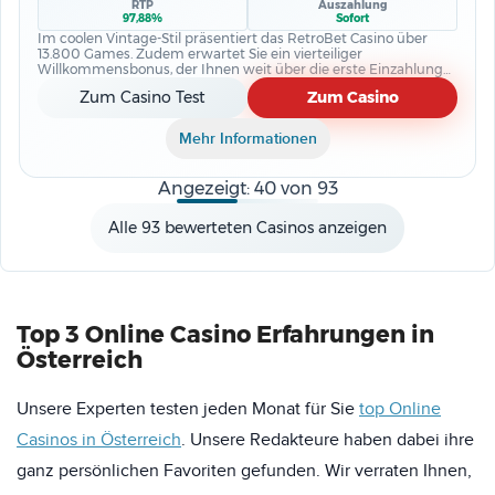
RTP
Auszahlung
97,88%
Sofort
Im coolen Vintage-Stil präsentiert das RetroBet Casino über
13.800 Games. Zudem erwartet Sie ein vierteiliger
Willkommensbonus, der Ihnen weit über die erste Einzahlung
hinaus attraktives Bonusguthaben und Freispiele verspricht.
Zum Casino Test
Zum Casino
Mehr Informationen
Angezeigt: 40 von 93
Alle 93 bewerteten Casinos anzeigen
Top 3 Online Casino Erfahrungen in
Österreich
Unsere Experten testen jeden Monat für Sie
top Online
Casinos in Österreich
. Unsere Redakteure haben dabei ihre
ganz persönlichen Favoriten gefunden. Wir verraten Ihnen,