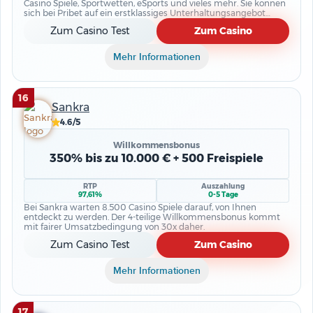
Casino Spiele, Sportwetten, eSports und vieles mehr. Sie können
sich bei Pribet auf ein erstklassiges Unterhaltungsangebot
freuen.
Zum Casino Test
Zum Casino
Mehr Informationen
16
Sankra
4.6/5
Willkommensbonus
350% bis zu 10.000 € + 500 Freispiele
RTP
Auszahlung
97,61%
0-5 Tage
Bei Sankra warten 8.500 Casino Spiele darauf, von Ihnen
entdeckt zu werden. Der 4-teilige Willkommensbonus kommt
mit fairer Umsatzbedingung von 30x daher.
Zum Casino Test
Zum Casino
Mehr Informationen
17