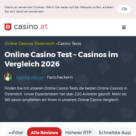
Casino.at verwendet Cookies. Wenn Sie weiter auf der Website surfen, erklären
Ok
Sie sich damit einverstanden.
Online Casinos Österreich
Casino Tests
Online Casino Test –
Casinos im
Vergleich 2026
Sabrina Werner
- Factcheckerin
Finden Sie mit unseren Online Casino Tests die besten Online Casinos in
Österreich. Unser Expertenteam hat über 220 Anbieter geprüft. Mehr als
140 davon empfehlen wir Ihnen in unserem Online Casino Vergleich.
Filter
Alle Reviews
Höherer RTP
Schnellste Ausza