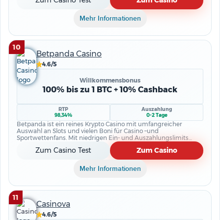
Zum Casino Test
Zum Casino
Mehr Informationen
10
Betpanda Casino
4.6/5
Willkommensbonus
100% bis zu 1 BTC + 10% Cashback
RTP
Auszahlung
98,34%
0-2 Tage
Betpanda ist ein reines Krypto Casino mit umfangreicher
Auswahl an Slots und vielen Boni für Casino –und
Sportwettenfans. Mit niedrigen Ein- und Auszahlungslimits
lohnt sich Betpanda für erfahrene und neue Krypto Casino
Zum Casino Test
Zum Casino
Kunden.
Mehr Informationen
11
Casinova
4.6/5