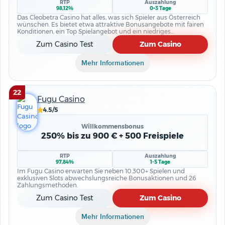
RTP
Auszahlung
98,12%
0–3 Tage
Das Cleobetra Casino hat alles, was sich Spieler aus Österreich
wünschen. Es bietet etwa attraktive Bonusangebote mit fairen
Konditionen, ein Top Spielangebot und ein niedriges
Mindesteinzahlungslimit.
Zum Casino Test
Zum Casino
Mehr Informationen
22
Fugu Casino
4.5/5
Willkommensbonus
250% bis zu 900 € + 500 Freispiele
RTP
Auszahlung
97,84%
1-5 Tage
Im Fugu Casino erwarten Sie neben 10.300+ Spielen und
exklusiven Slots abwechslungsreiche Bonusaktionen und 26
Zahlungsmethoden.
Zum Casino Test
Zum Casino
Mehr Informationen