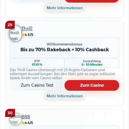
Mehr Informationen
29
Thrill
4.5/5
Willkommensbonus
Bis zu 70% Rakeback + 10% Cashback
RTP
Auszahlung
97,61 %
0 - 30 Minuten
Das Thrill Casino überzeugt mit 25 Krypto-Optionen und
sofortigen Auszahlungen. Bei den Slots gibt es sogar exklusive
Spiele direkt vom Casino selbst.
Zum Casino Test
Zum Casino
Mehr Informationen
30
888
4.4/5