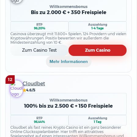
Willkommensbonus
Bis zu 2.000 € + 350 Freispiele
RTP
Auszahlung
96,20%
1-4 Tage
Casinova überzeugt mit 11.800+ Spielen, 124 Providern und vielen
Kryptowährungen. Positiv bewerten wir außerdem die
Mindesteinzahlung von 10 €.
Zum Casino Test
Zum Casino
Mehr Informationen
12
Cloudbet
4.6/5
Willkommensbonus
100% bis zu 2.500 € + 150 Freispiele
RTP
Auszahlung
96,44%
1 Tag
Cloudbet als fast reines Krypto Casino ist ein ganz besonderer
Online Glücksspielanbieter. Hier trifft ein attraktives
Spielangebot auf einen interessanten Willkommensbonus und