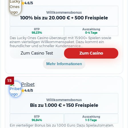
4.6/5
Willkommensbonus
100% bis zu 20.000 € + 500 Freispiele
RTP
Auszahlung
98,23%
0-4 Tage
Das Lucky Ones Casino überzeugt mit 15.900+ Spielen sowie
einem vierteiligen Willkommenspaket. Dazu kommt ein
freundlicher und schneller Kundenservice.
Verbesserungspotenzial sehen wir bei der Spielauswahl im Live
Zum Casino Test
Zum Casino
Casino.
Mehr Informationen
15
Pribet
4.6/5
Willkommensbonus
Bis zu 1.000 € + 150 Freispiele
RTP
Auszahlung
96,84%
1-3 Tage
Ein vierteiliger Bonus bis zu 1.000 Euro. Dazu Spielautomaten,