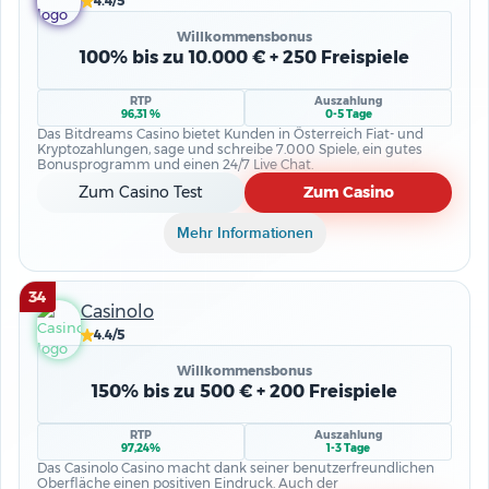
4.4/5
Willkommensbonus
100% bis zu 10.000 € + 250 Freispiele
RTP
Auszahlung
96,31 %
0-5 Tage
Das Bitdreams Casino bietet Kunden in Österreich Fiat- und
Kryptozahlungen, sage und schreibe 7.000 Spiele, ein gutes
Bonusprogramm und einen 24/7 Live Chat.
Zum Casino Test
Zum Casino
Mehr Informationen
34
Casinolo
4.4/5
Willkommensbonus
150% bis zu 500 € + 200 Freispiele
RTP
Auszahlung
97,24%
1-3 Tage
Das Casinolo Casino macht dank seiner benutzerfreundlichen
Oberfläche einen positiven Eindruck. Auch der