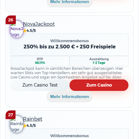
Mehr Informationen
26
NovaJackpot
4.5/5
Willkommensbonus
250% bis zu 2.500 € + 250 Freispiele
RTP
Auszahlung
98,11%
1-2 Tage
NovaJackpot kann in sämtlichen Bereichen überzeugen. Hier
warten Slots von Top Herstellern, ein sehr gut ausgestattetes
Live Casino und sogar ein Sportwetten Angebot auf Sie. Aber
auch das Bonusangebot kann vor allem für Bestandskunden
Zum Casino Test
Zum Casino
glänzen.
Mehr Informationen
27
Rainbet
4.5/5
Willkommensbonus