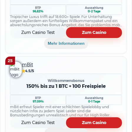
RTP
Auszahlung
96,82%
0-2 Tage
Tropischer Luxus trifft auf 18.600+ Spiele. Für Unterhaltung
sorgen außerdem ein fünfteiliges Willkommenspaket und ein
abwechslungsreiches Bonus Angebot, das Sie problemlos mobil
genießen können.
Zum Casino Test
Zum Casino
Mehr Informationen
25
mBit
4.5/5
Willkommensbonus
150% bis zu 1 BTC + 100 Freispiele
RTP
Auszahlung
97,09%
0-1 Tage
mBit erfreut Spieler mit einer schlichten Spielelobby und
nützlichen Infos zu jedem Spiel. Leider sind die
Bonusbedingungen unrealistisch und nur für High Roller
geeignet.
Zum Casino Test
Zum Casino