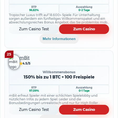
RTP
Auszahlung
96,82%
0-2 Tage
Tropischer Luxus trifft auf 18.600+ Spiele. Für Unterhaltung
sorgen außerdem ein fünfteiliges Willkommenspaket und ein
abwechslungsreiches Bonus Angebot, das Sie problemlos mobil
genießen können.
Zum Casino Test
Zum Casino
Mehr Informationen
25
mBit
4.5/5
Willkommensbonus
150% bis zu 1 BTC + 100 Freispiele
RTP
Auszahlung
97,09%
0-1 Tage
mBit erfreut Spieler mit einer schlichten Spielelobby und
nützlichen Infos zu jedem Spiel. Leider sind die
Bonusbedingungen unrealistisch und nur für High Roller
geeignet.
Zum Casino Test
Zum Casino