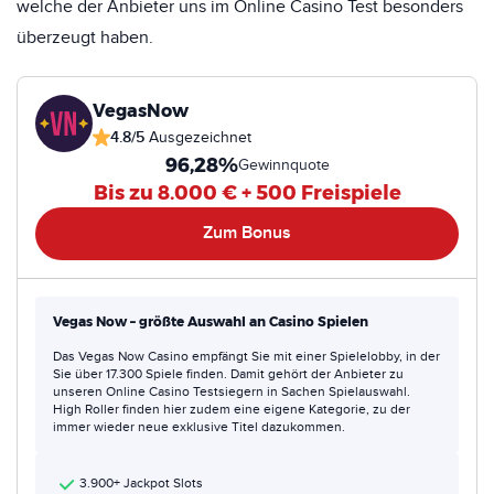
welche der Anbieter uns im Online Casino Test besonders
überzeugt haben.
VegasNow
4.8/5
Ausgezeichnet
96,28%
Gewinnquote
Bis zu 8.000 € + 500 Freispiele
Zum Bonus
Vegas Now – größte Auswahl an Casino Spielen
Das Vegas Now Casino empfängt Sie mit einer Spielelobby, in der
Sie über 17.300 Spiele finden. Damit gehört der Anbieter zu
unseren Online Casino Testsiegern in Sachen Spielauswahl.
High Roller finden hier zudem eine eigene Kategorie, zu der
immer wieder neue exklusive Titel dazukommen.
3.900+ Jackpot Slots