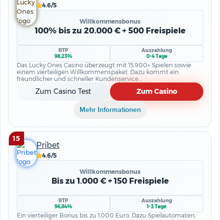
4.6/5
Willkommensbonus
100% bis zu 20.000 € + 500 Freispiele
RTP
Auszahlung
98,23%
0-4 Tage
Das Lucky Ones Casino überzeugt mit 15.900+ Spielen sowie
einem vierteiligen Willkommenspaket. Dazu kommt ein
freundlicher und schneller Kundenservice.
Verbesserungspotenzial sehen wir bei der Spielauswahl im Live
Zum Casino Test
Zum Casino
Casino.
Mehr Informationen
15
Pribet
4.6/5
Willkommensbonus
Bis zu 1.000 € + 150 Freispiele
RTP
Auszahlung
96,84%
1-3 Tage
Ein vierteiliger Bonus bis zu 1.000 Euro. Dazu Spielautomaten,