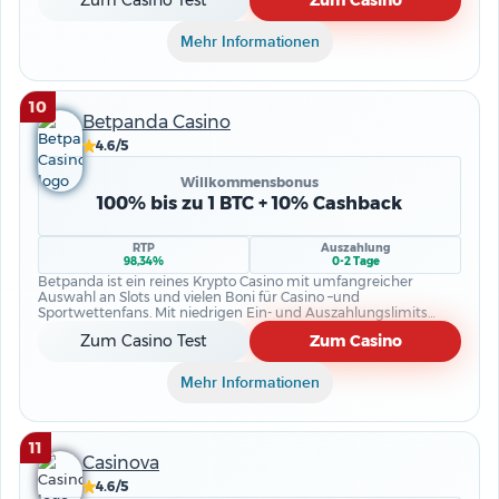
Zum Casino Test
Zum Casino
Mehr Informationen
10
Betpanda Casino
4.6/5
Willkommensbonus
100% bis zu 1 BTC + 10% Cashback
RTP
Auszahlung
98,34%
0-2 Tage
Betpanda ist ein reines Krypto Casino mit umfangreicher
Auswahl an Slots und vielen Boni für Casino –und
Sportwettenfans. Mit niedrigen Ein- und Auszahlungslimits
lohnt sich Betpanda für erfahrene und neue Krypto Casino
Zum Casino Test
Zum Casino
Kunden.
Mehr Informationen
11
Casinova
4.6/5