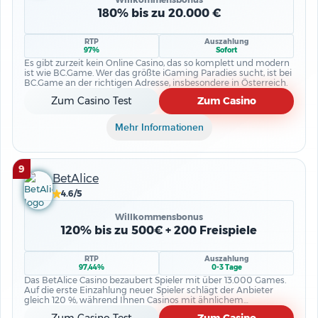
180% bis zu 20.000 €
RTP
Auszahlung
97%
Sofort
Es gibt zurzeit kein Online Casino, das so komplett und modern
ist wie BC.Game. Wer das größte iGaming Paradies sucht, ist bei
BC.Game an der richtigen Adresse, insbesondere in Österreich.
Zum Casino Test
Zum Casino
Mehr Informationen
9
BetAlice
4.6/5
Willkommensbonus
120% bis zu 500€ + 200 Freispiele
RTP
Auszahlung
97,44%
0-3 Tage
Das BetAlice Casino bezaubert Spieler mit über 13.000 Games.
Auf die erste Einzahlung neuer Spieler schlägt der Anbieter
gleich 120 %, während Ihnen Casinos mit ähnlichem
Bonusbetrag lediglich 100 % gewähren.