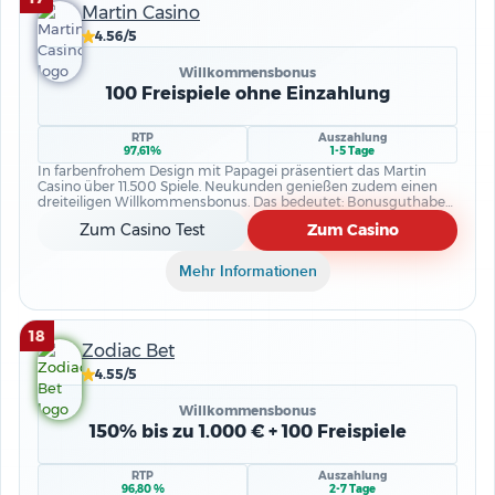
Martin Casino
4.56/5
Willkommensbonus
100 Freispiele ohne Einzahlung
RTP
Auszahlung
97,61%
1-5 Tage
In farbenfrohem Design mit Papagei präsentiert das Martin
Casino über 11.500 Spiele. Neukunden genießen zudem einen
dreiteiligen Willkommensbonus. Das bedeutet: Bonusguthaben
und Freispiele auch nach der ersten Einzahlung.
Zum Casino Test
Zum Casino
Mehr Informationen
18
Zodiac Bet
4.55/5
Willkommensbonus
150% bis zu 1.000 € + 100 Freispiele
RTP
Auszahlung
96,80 %
2-7 Tage