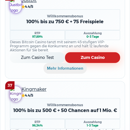
Justbit
4.4/5
Willkommensbonus
100% bis zu 750 € + 75 Freispiele
RTP
Auszahlung
97,89%
0-3 Tage
Dieses Bitcoin Casino tanzt mit seinem 45-stufigen VIP-
Programm gegen die Konkurrenz an und hält 12 laufende
Aktionen für Sie bereit.
Zum Casino Test
Zum Casino
Mehr Informationen
37
Kingmaker
4.4/5
Willkommensbonus
100% bis zu 500 € + 50 Chancen auf 1 Mio. €
RTP
Auszahlung
96,34%
1-3 Tage