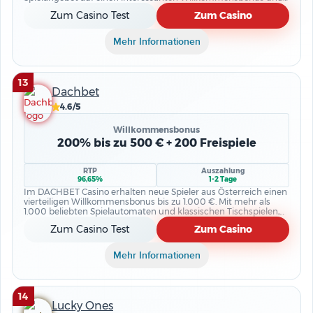
praktischerweise können Sie Kryptowährungen sogar direkt auf
Zum Casino Test
Zum Casino
der Webseite des Anbieters kaufen.
Mehr Informationen
13
Dachbet
4.6/5
Willkommensbonus
200% bis zu 500 € + 200 Freispiele
RTP
Auszahlung
96,65%
1-2 Tage
Im DACHBET Casino erhalten neue Spieler aus Österreich einen
vierteiligen Willkommensbonus bis zu 1.000 €. Mit mehr als
1.000 beliebten Spielautomaten und klassischen Tischspielen,
kommt im DACHBET so schnell keine Langeweile auf.
Zum Casino Test
Zum Casino
Mehr Informationen
14
Lucky Ones