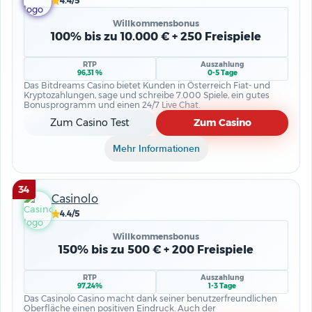
4.4/5
Willkommensbonus
100% bis zu 10.000 € + 250 Freispiele
RTP
Auszahlung
96,31 %
0-5 Tage
Das Bitdreams Casino bietet Kunden in Österreich Fiat- und
Kryptozahlungen, sage und schreibe 7.000 Spiele, ein gutes
Bonusprogramm und einen 24/7 Live Chat.
Zum Casino Test
Zum Casino
Mehr Informationen
34
Casinolo
4.4/5
Willkommensbonus
150% bis zu 500 € + 200 Freispiele
RTP
Auszahlung
97,24%
1-3 Tage
Das Casinolo Casino macht dank seiner benutzerfreundlichen
Oberfläche einen positiven Eindruck. Auch der