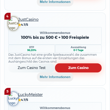
Mehr Informationen
4
JustCasino
4.7/5
Willkommensbonus
100% bis zu 500 € + 100 Freispiele
RTP
Auszahlung
96,20%
0-1 Tage
Das JustCasino hat eine große Spieleauswahl, die zusammen
mit dem Bonus auf die ersten vier Einzahlungen das
Aushängeschild des Casinos sind.
Zum Casino Test
Zum Casino
Mehr Informationen
5
LuckyMeister
4.7/5
Willkommensbonus