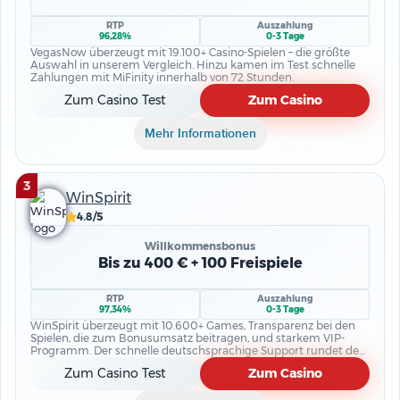
RTP
Auszahlung
96,28%
0-3 Tage
VegasNow überzeugt mit 19.100+ Casino-Spielen – die größte
Auswahl in unserem Vergleich. Hinzu kamen im Test schnelle
Zahlungen mit MiFinity innerhalb von 72 Stunden.
Zum Casino Test
Zum Casino
Mehr Informationen
3
WinSpirit
4.8/5
Willkommensbonus
Bis zu 400 € + 100 Freispiele
RTP
Auszahlung
97,34%
0-3 Tage
WinSpirit überzeugt mit 10.600+ Games, Transparenz bei den
Spielen, die zum Bonusumsatz beitragen, und starkem VIP-
Programm. Der schnelle deutschsprachige Support rundet den
positiven Gesamteindruck ab.
Zum Casino Test
Zum Casino