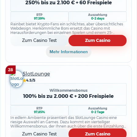
250% bis zu 2.100 € + 60 Freispiele
RTP
Auszahlung
97,59%
0-2 days
Rainbet bietet Krypto-Fans ein schlichtes, aber übersichtliches
Webdesign. Herkömmliche Boni ersetzt das Casino mit
Herausforderungen bei einzelnen Spielen und einem 25-
stufigen VIP-Programm.
Zum Casino Test
Zum Casino
Mehr Informationen
28
SlotLounge
4.5/5
Willkommensbonus
100% bis zu 2.000 € + 200 Freispiele
RTP
Auszahlung
97,85%
0-2 Tage
In edlem Ambiente präsentiert das SlotLounge Casino eine
riesige Auswahl an Games. Dazu kommt ein vierteiliger
Willkommensbonus, der Ihnen auch über die erste Einzahlung
hinaus Bonus Guthaben und Freispiele bringt.
Zum Casino Test
Zum Casino