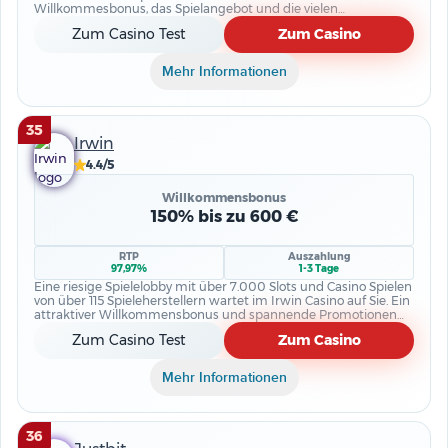
Willkommesbonus, das Spielangebot und die vielen
Zahlungsmethoden sind für Spieler in Österreich attraktiv.
Zum Casino Test
Zum Casino
Mehr Informationen
35
Irwin
4.4/5
Willkommensbonus
150% bis zu 600 €
RTP
Auszahlung
97,97%
1-3 Tage
Eine riesige Spielelobby mit über 7.000 Slots und Casino Spielen
von über 115 Spieleherstellern wartet im Irwin Casino auf Sie. Ein
attraktiver Willkommensbonus und spannende Promotionen
für VIPs treffen Sie hier ebenfalls an.
Zum Casino Test
Zum Casino
Mehr Informationen
36