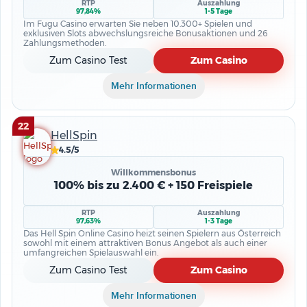
RTP
Auszahlung
97,84%
1-5 Tage
Im Fugu Casino erwarten Sie neben 10.300+ Spielen und
exklusiven Slots abwechslungsreiche Bonusaktionen und 26
Zahlungsmethoden.
Zum Casino Test
Zum Casino
Mehr Informationen
22
HellSpin
4.5/5
Willkommensbonus
100% bis zu 2.400 € + 150 Freispiele
RTP
Auszahlung
97,63%
1-3 Tage
Das Hell Spin Online Casino heizt seinen Spielern aus Österreich
sowohl mit einem attraktiven Bonus Angebot als auch einer
umfangreichen Spielauswahl ein.
Zum Casino Test
Zum Casino
Mehr Informationen