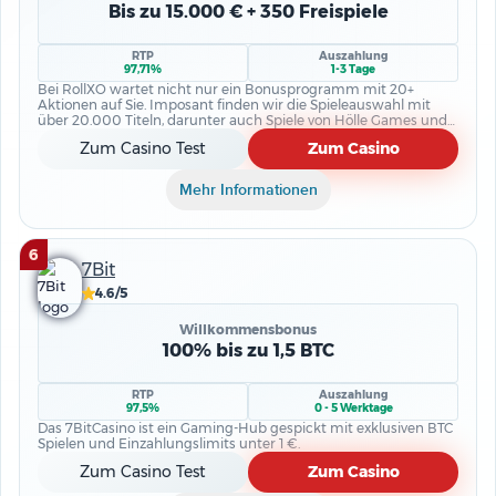
Bis zu 15.000 € + 350 Freispiele
RTP
Auszahlung
97,71%
1-3 Tage
Bei RollXO wartet nicht nur ein Bonusprogramm mit 20+
Aktionen auf Sie. Imposant finden wir die Spieleauswahl mit
über 20.000 Titeln, darunter auch Spiele von Hölle Games und
Gamomat.
Zum Casino Test
Zum Casino
Mehr Informationen
6
7Bit
4.6/5
Willkommensbonus
100% bis zu 1,5 BTC
RTP
Auszahlung
97,5%
0 - 5 Werktage
Das 7BitCasino ist ein Gaming-Hub gespickt mit exklusiven BTC
Spielen und Einzahlungslimits unter 1 €.
Zum Casino Test
Zum Casino