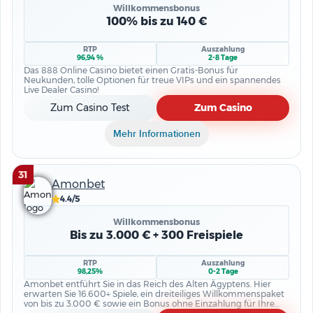
Willkommensbonus
100% bis zu 140 €
RTP
Auszahlung
96,94 %
2-8 Tage
Das 888 Online Casino bietet einen Gratis-Bonus für
Neukunden, tolle Optionen für treue VIPs und ein spannendes
Live Dealer Casino!
Zum Casino Test
Zum Casino
Mehr Informationen
31
Amonbet
4.4/5
Willkommensbonus
Bis zu 3.000 € + 300 Freispiele
RTP
Auszahlung
98,25%
0-2 Tage
Amonbet entführt Sie in das Reich des Alten Ägyptens. Hier
erwarten Sie 16.600+ Spiele, ein dreiteiliges Willkommenspaket
von bis zu 3.000 € sowie ein Bonus ohne Einzahlung für Ihre