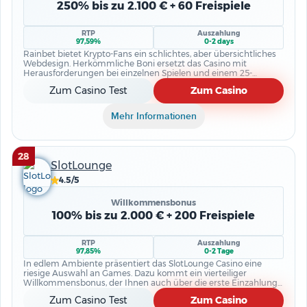
250% bis zu 2.100 € + 60 Freispiele
RTP
Auszahlung
97,59%
0-2 days
Rainbet bietet Krypto-Fans ein schlichtes, aber übersichtliches
Webdesign. Herkömmliche Boni ersetzt das Casino mit
Herausforderungen bei einzelnen Spielen und einem 25-
stufigen VIP-Programm.
Zum Casino Test
Zum Casino
Mehr Informationen
28
SlotLounge
4.5/5
Willkommensbonus
100% bis zu 2.000 € + 200 Freispiele
RTP
Auszahlung
97,85%
0-2 Tage
In edlem Ambiente präsentiert das SlotLounge Casino eine
riesige Auswahl an Games. Dazu kommt ein vierteiliger
Willkommensbonus, der Ihnen auch über die erste Einzahlung
hinaus Bonus Guthaben und Freispiele bringt.
Zum Casino Test
Zum Casino