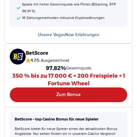
Spiele mit hoher Gewinnquote wie Plinko (BGaming, RTP
98,91 %)
18 Zahlungsmethoden inklusive Kryptowährungen
Unsere VegasNow Erfahrungen
BetScore
4.7/5
Ausgezeichnet
97,82%
Gewinnquote
350 % bis zu 17.000 € + 200 Freispiele + 1
Fortune Wheel
Zum Bonus
BetScore – top Casino Bonus für neue Spieler
BetScore bietet für neue Spieler eines der attraktivsten Bonus
Angebote. Nur selten finden wir in unserem Casino Vergleich