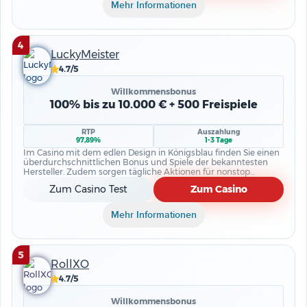
Mehr Informationen
4
LuckyMeister
4.7/5
Willkommensbonus
100% bis zu 10.000 € + 500 Freispiele
RTP
Auszahlung
97,89%
1-3 Tage
Im Casino mit dem edlen Design in Königsblau finden Sie einen
überdurchschnittlichen Bonus und Spiele der bekanntesten
Hersteller. Zudem sorgen tägliche Aktionen für nonstop
Unterhaltung.
Zum Casino Test
Zum Casino
Mehr Informationen
5
RollXO
4.7/5
Willkommensbonus