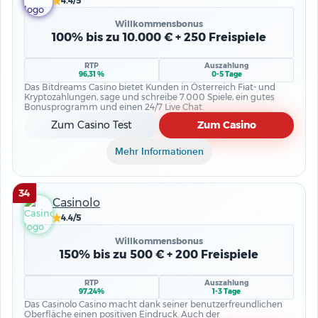
4.4/5
Willkommensbonus
100% bis zu 10.000 € + 250 Freispiele
RTP
Auszahlung
96,31 %
0-5 Tage
Das Bitdreams Casino bietet Kunden in Österreich Fiat- und
Kryptozahlungen, sage und schreibe 7.000 Spiele, ein gutes
Bonusprogramm und einen 24/7 Live Chat.
Zum Casino Test
Zum Casino
Mehr Informationen
34
Casinolo
4.4/5
Willkommensbonus
150% bis zu 500 € + 200 Freispiele
RTP
Auszahlung
97,24%
1-3 Tage
Das Casinolo Casino macht dank seiner benutzerfreundlichen
Oberfläche einen positiven Eindruck. Auch der