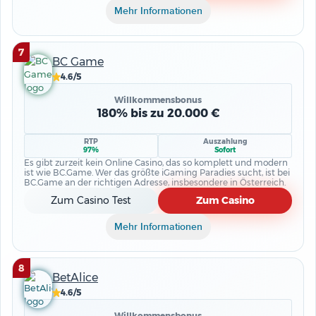
Mehr Informationen
7
BC Game
4.6/5
Willkommensbonus
180% bis zu 20.000 €
RTP
Auszahlung
97%
Sofort
Es gibt zurzeit kein Online Casino, das so komplett und modern
ist wie BC.Game. Wer das größte iGaming Paradies sucht, ist bei
BC.Game an der richtigen Adresse, insbesondere in Österreich.
Zum Casino Test
Zum Casino
Mehr Informationen
8
BetAlice
4.6/5
Willkommensbonus