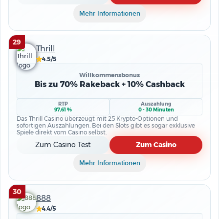
Mehr Informationen
29
Thrill
4.5/5
Willkommensbonus
Bis zu 70% Rakeback + 10% Cashback
RTP
Auszahlung
97,61 %
0 - 30 Minuten
Das Thrill Casino überzeugt mit 25 Krypto-Optionen und
sofortigen Auszahlungen. Bei den Slots gibt es sogar exklusive
Spiele direkt vom Casino selbst.
Zum Casino Test
Zum Casino
Mehr Informationen
30
888
4.4/5