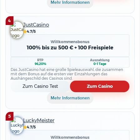
Mehr Informationen
4
JustCasino
4.7/5
Willkommensbonus
100% bis zu 500 € + 100 Freispiele
RTP
Auszahlung
96,20%
0-1 Tage
Das JustCasino hat eine große Spieleauswahl, die zusammen
mit dem Bonus auf die ersten vier Einzahlungen das
Aushängeschild des Casinos sind.
Zum Casino Test
Zum Casino
Mehr Informationen
5
LuckyMeister
4.7/5
Willkommensbonus