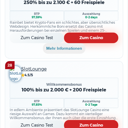
250% bis zu 2.100 € + 60 Freispiele
RTP
Auszahlung
97,59%
0-2 days
Rainbet bietet Krypto-Fans ein schlichtes, aber übersichtliches
Webdesign. Herkömmliche Boni ersetzt das Casino mit
Herausforderungen bei einzelnen Spielen und einem 25-
stufigen VIP-Programm.
Zum Casino Test
Zum Casino
Mehr Informationen
28
SlotLounge
4.5/5
Willkommensbonus
100% bis zu 2.000 € + 200 Freispiele
RTP
Auszahlung
97,85%
0-2 Tage
In edlem Ambiente präsentiert das SlotLounge Casino eine
riesige Auswahl an Games. Dazu kommt ein vierteiliger
Willkommensbonus, der Ihnen auch über die erste Einzahlung
hinaus Bonus Guthaben und Freispiele bringt.
Zum Casino Test
Zum Casino