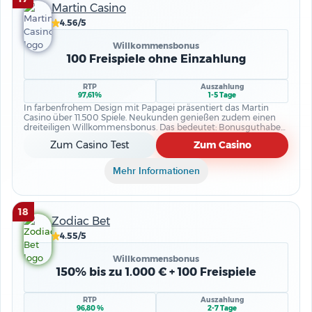
Martin Casino
4.56/5
Willkommensbonus
100 Freispiele ohne Einzahlung
RTP
Auszahlung
97,61%
1-5 Tage
In farbenfrohem Design mit Papagei präsentiert das Martin
Casino über 11.500 Spiele. Neukunden genießen zudem einen
dreiteiligen Willkommensbonus. Das bedeutet: Bonusguthaben
und Freispiele auch nach der ersten Einzahlung.
Zum Casino Test
Zum Casino
Mehr Informationen
18
Zodiac Bet
4.55/5
Willkommensbonus
150% bis zu 1.000 € + 100 Freispiele
RTP
Auszahlung
96,80 %
2-7 Tage