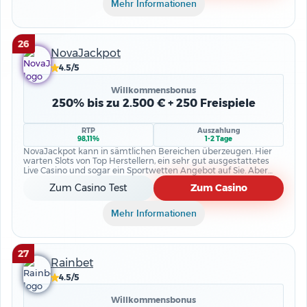
Mehr Informationen
26
NovaJackpot
4.5/5
Willkommensbonus
250% bis zu 2.500 € + 250 Freispiele
RTP
Auszahlung
98,11%
1-2 Tage
NovaJackpot kann in sämtlichen Bereichen überzeugen. Hier
warten Slots von Top Herstellern, ein sehr gut ausgestattetes
Live Casino und sogar ein Sportwetten Angebot auf Sie. Aber
auch das Bonusangebot kann vor allem für Bestandskunden
Zum Casino Test
Zum Casino
glänzen.
Mehr Informationen
27
Rainbet
4.5/5
Willkommensbonus