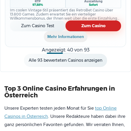
RTP
Auszahlung
97,88%
Sofort
Im coolen Vintage-Stil präsentiert das RetroBet Casino über
13.800 Games. Zudem erwartet Sie ein vierteiliger
Willkommensbonus, der Ihnen weit über die erste Einzahlung
hinaus attraktives Bonusguthaben und Freispiele verspricht.
Zum Casino Test
Zum Casino
Mehr Informationen
Angezeigt: 40 von 93
Alle 93 bewerteten Casinos anzeigen
Top 3 Online Casino Erfahrungen in
Österreich
Unsere Experten testen jeden Monat für Sie
top Online
Casinos in Österreich
. Unsere Redakteure haben dabei ihre
ganz persönlichen Favoriten gefunden. Wir verraten Ihnen,