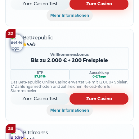
erfolgreiche Registrierung.
Zum Casino Test
Zum Casino
Mehr Informationen
32
BetRepublic
4.4/5
Willkommensbonus
Bis zu 2.000 € + 200 Freispiele
RTP
Auszahlung
97,84%
0-2 Tage
Das BetRepublic Online Casino erwartet Sie mit 12.000+ Spielen,
17 Zahlungsmethoden und zahlreichen Reload-Boni für
Stammspieler.
Zum Casino Test
Zum Casino
Mehr Informationen
33
Bitdreams