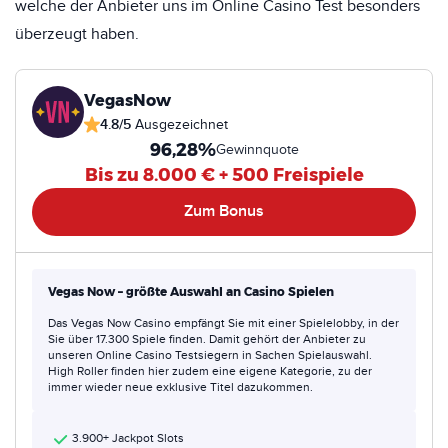
welche der Anbieter uns im Online Casino Test besonders
überzeugt haben.
VegasNow
4.8/5
Ausgezeichnet
96,28%
Gewinnquote
Bis zu 8.000 € + 500 Freispiele
Zum Bonus
Vegas Now – größte Auswahl an Casino Spielen
Das Vegas Now Casino empfängt Sie mit einer Spielelobby, in der
Sie über 17.300 Spiele finden. Damit gehört der Anbieter zu
unseren Online Casino Testsiegern in Sachen Spielauswahl.
High Roller finden hier zudem eine eigene Kategorie, zu der
immer wieder neue exklusive Titel dazukommen.
3.900+ Jackpot Slots