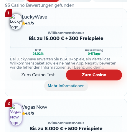
93 Casino Bewertungen gefunden
1
LuckyWave
4.9/5
Willkommensbonus
Bis zu 15.000 € + 300 Freispiele
RTP
Auszahlung
98,02%
0-5 Tage
Bei LuckyWave erwarten Sie 15.600+ Spiele, ein vierteiliges
Willkommenspaket sowie eine native App. Negativ bewerten
wir die fehlenden Informationen zur Lizenz und dem
Betreiberunternehmen.
Zum Casino Test
Zum Casino
Mehr Informationen
2
Vegas Now
4.8/5
Willkommensbonus
Bis zu 8.000 € + 500 Freispiele