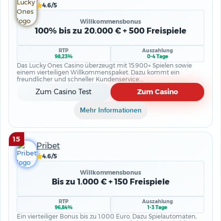
4.6/5
Willkommensbonus
100% bis zu 20.000 € + 500 Freispiele
RTP
Auszahlung
98,23%
0-4 Tage
Das Lucky Ones Casino überzeugt mit 15.900+ Spielen sowie
einem vierteiligen Willkommenspaket. Dazu kommt ein
freundlicher und schneller Kundenservice.
Verbesserungspotenzial sehen wir bei der Spielauswahl im Live
Zum Casino Test
Zum Casino
Casino.
Mehr Informationen
15
Pribet
4.6/5
Willkommensbonus
Bis zu 1.000 € + 150 Freispiele
RTP
Auszahlung
96,84%
1-3 Tage
Ein vierteiliger Bonus bis zu 1.000 Euro. Dazu Spielautomaten,