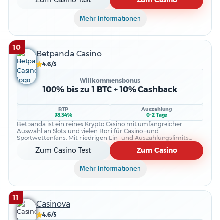
Zum Casino Test
Zum Casino
Mehr Informationen
10
Betpanda Casino
4.6/5
Willkommensbonus
100% bis zu 1 BTC + 10% Cashback
RTP
Auszahlung
98,34%
0-2 Tage
Betpanda ist ein reines Krypto Casino mit umfangreicher
Auswahl an Slots und vielen Boni für Casino –und
Sportwettenfans. Mit niedrigen Ein- und Auszahlungslimits
lohnt sich Betpanda für erfahrene und neue Krypto Casino
Zum Casino Test
Zum Casino
Kunden.
Mehr Informationen
11
Casinova
4.6/5