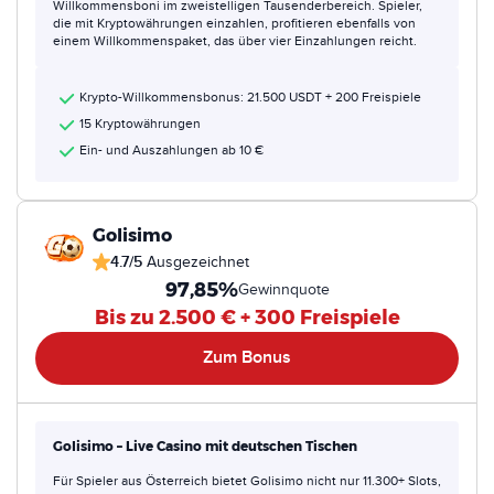
Willkommensboni im zweistelligen Tausenderbereich. Spieler,
die mit Kryptowährungen einzahlen, profitieren ebenfalls von
einem Willkommenspaket, das über vier Einzahlungen reicht.
Krypto-Willkommensbonus: 21.500 USDT + 200 Freispiele
15 Kryptowährungen
Ein- und Auszahlungen ab 10 €
Golisimo
4.7/5
Ausgezeichnet
97,85%
Gewinnquote
Bis zu 2.500 € + 300 Freispiele
Zum Bonus
Golisimo – Live Casino mit deutschen Tischen
Für Spieler aus Österreich bietet Golisimo nicht nur 11.300+ Slots,