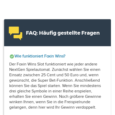
FAQ: Häufig gestellte Fragen
Wie funktioniert Foxin Wins?
Der Foxin Wins Slot funktioniert wie jeder andere
NextGen Spielautomat. Zunächst wählen Sie einen
Einsatz zwischen 25 Cent und 50 Euro und, wenn
gewünscht, die Super Bet-Funktion. Anschließend
können Sie das Spiel starten. Wenn Sie mindestens
drei gleiche Symbole in einer Reihe erspielen,
erhalten Sie einen Gewinn. Noch größere Gewinne
winken Ihnen, wenn Sie in die Freispielrunde
gelangen, denn hier wird Ihr Gewinn verdoppelt.