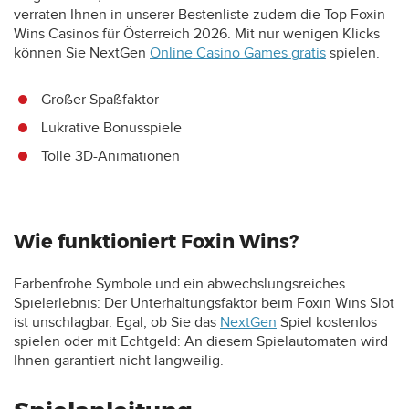
verraten Ihnen in unserer Bestenliste zudem die Top Foxin
Wins Casinos für Österreich 2026. Mit nur wenigen Klicks
können Sie NextGen
Online Casino Games gratis
spielen.
Großer Spaßfaktor
Lukrative Bonusspiele
Tolle 3D-Animationen
Wie funktioniert Foxin Wins?
Farbenfrohe Symbole und ein abwechslungsreiches
Spielerlebnis: Der Unterhaltungsfaktor beim Foxin Wins Slot
ist unschlagbar. Egal, ob Sie das
NextGen
Spiel kostenlos
spielen oder mit Echtgeld: An diesem Spielautomaten wird
Ihnen garantiert nicht langweilig.