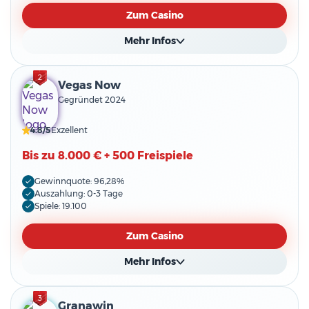
Zum Casino
Mehr Infos
2
Vegas Now
Gegründet 2024
4.8/5
Exzellent
Bis zu 8.000 € + 500 Freispiele
Gewinnquote: 96,28%
Auszahlung: 0-3 Tage
Spiele: 19.100
Zum Casino
Mehr Infos
3
Granawin