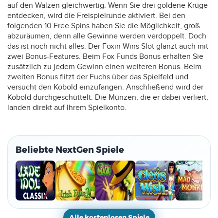
auf den Walzen gleichwertig. Wenn Sie drei goldene Krüge
entdecken, wird die Freispielrunde aktiviert. Bei den
folgenden 10 Free Spins haben Sie die Möglichkeit, groß
abzuräumen, denn alle Gewinne werden verdoppelt. Doch
das ist noch nicht alles: Der Foxin Wins Slot glänzt auch mit
zwei Bonus-Features. Beim Fox Funds Bonus erhalten Sie
zusätzlich zu jedem Gewinn einen weiteren Bonus. Beim
zweiten Bonus flitzt der Fuchs über das Spielfeld und
versucht den Kobold einzufangen. Anschließend wird der
Kobold durchgeschüttelt. Die Münzen, die er dabei verliert,
landen direkt auf Ihrem Spielkonto.
Beliebte NextGen Spiele
Alle kostenlosen Spiele