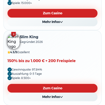
Spiele: 15.000+
Zum Casino
Mehr Infos
9
Slim King
Gegründet 2026
4.5/5
Exzellent
150% bis zu 1.000 € + 200 Freispiele
Gewinnquote: 97,84%
Auszahlung: 0-3 Tage
Spiele: 8.500+
Zum Casino
Mehr Infos