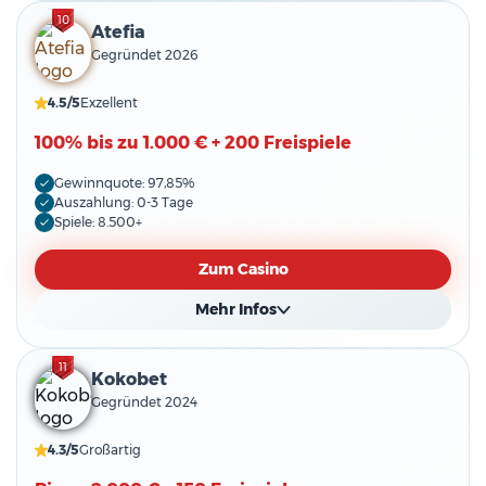
10
Atefia
Gegründet 2026
4.5/5
Exzellent
100% bis zu 1.000 € + 200 Freispiele
Gewinnquote: 97,85%
Auszahlung: 0-3 Tage
Spiele: 8.500+
Zum Casino
Mehr Infos
11
Kokobet
Gegründet 2024
4.3/5
Großartig