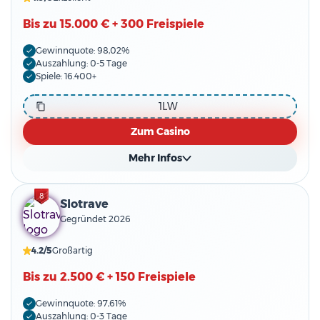
Bis zu 15.000 € + 300 Freispiele
Gewinnquote: 98,02%
Auszahlung: 0-5 Tage
Spiele: 16.400+
1LW
Zum Casino
Mehr Infos
8
Slotrave
Gegründet 2026
4.2/5
Großartig
Bis zu 2.500 € + 150 Freispiele
Gewinnquote: 97,61%
Auszahlung: 0-3 Tage