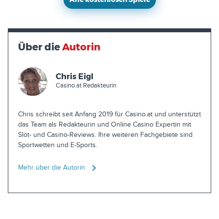
Über die
Autorin
Chris Eigl
Casino.at Redakteurin
Chris schreibt seit Anfang 2019 für Casino.at und unterstützt
das Team als Redakteurin und Online Casino Expertin mit
Slot- und Casino-Reviews. Ihre weiteren Fachgebiete sind
Sportwetten und E-Sports.
Mehr über die Autorin