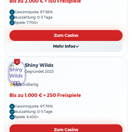
Bis zu 2.000 € + 150 Freispiele
Gewinnquote: 97.58%
Auszahlung: 0-3 Tage
Spiele: 7.700+
Zum Casino
Mehr Infos
12
Shiny Wilds
Gegründet 2023
4.4/5
Großartig
Bis zu 1.000 € + 250 Freispiele
Gewinnquote: 97,76%
Auszahlung: 0-5 Tage
Spiele: 8.400+
Zum Casino