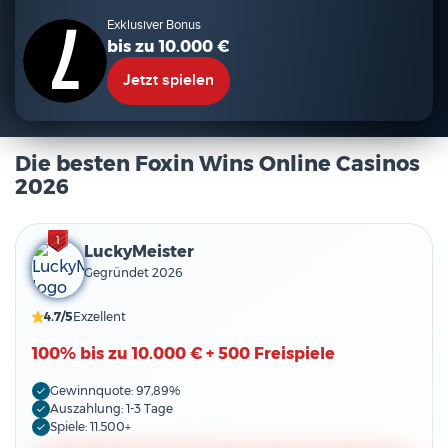
Exklusiver Bonus
bis zu 10.000 €
Jetzt spielen
Die besten Foxin Wins Online Casinos
2026
1
LuckyMeister
Gegründet 2026
4.7/5
Exzellent
100% bis zu 10.000 € + 500 Freispiele
Gewinnquote: 97,89%
Auszahlung: 1-3 Tage
Spiele: 11.500+