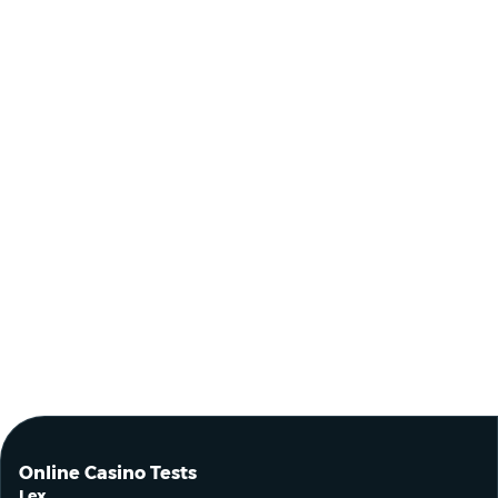
Online Casino Tests
Lex