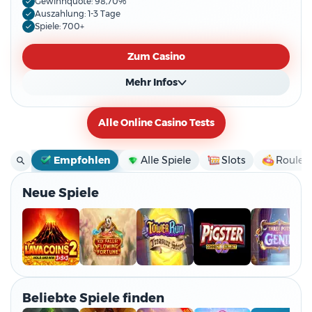
Gewinnquote: 98,70%
Auszahlung: 1-3 Tage
Spiele: 700+
Zum Casino
Mehr Infos
Alle Online Casino Tests
Empfohlen
Alle Spiele
Slots
Roulet
Neue Spiele
Beliebte Spiele finden