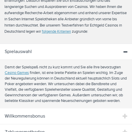
Erfahrungen. Dadurch ersparen Sie sich Enttäuschungen und das
langwierige Suchen und Ausprobieren von Casinos. Wir haben Ihnen die
aufwendige Recherche-Arbeit abgenommen und anhand unserer Expertise
in Sachen Internet Spielotheken alle Anbieter gründlich von vorne bis
hinten durchleuchtet. Bei unserem Testverfahren für Echtgeld Casinos in
Deutschland legen wir
folgende Kriterien
zugrunde:
Spielauswahl
Damit der Spielspaß nicht zu kurz kommt und Sie alle Ihre bevorzugten
Casino Games
finden, ist eine breite Palette an Spielen wichtig. Im Zuge
der Neuregulierung können in Deutschland aktuell hauptsächlich Slots und
Poker angeboten werden. Wir untersuchen dabei die Bandbreite und
Vielfalt, die verfügbaren Spielehersteller sowie Qualität, Gestaltung und
Gewinnchancen der verfügbaren Games. Außerdem untersuchen wir, ob
beliebte Klassiker und spannende Neuerscheinungen geboten werden.
Willkommensbonus
Ein attraktiver Begrüßungsbonus für Neukunden ist ein Muss. Bei Ihrer