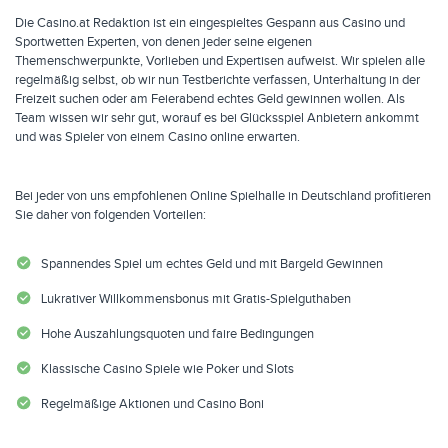
Die Casino.at Redaktion ist ein eingespieltes Gespann aus Casino und
Sportwetten Experten, von denen jeder seine eigenen
Themenschwerpunkte, Vorlieben und Expertisen aufweist. Wir spielen alle
regelmäßig selbst, ob wir nun Testberichte verfassen, Unterhaltung in der
Freizeit suchen oder am Feierabend echtes Geld gewinnen wollen. Als
Team wissen wir sehr gut, worauf es bei Glücksspiel Anbietern ankommt
und was Spieler von einem Casino online erwarten.
Bei jeder von uns empfohlenen Online Spielhalle in Deutschland profitieren
Sie daher von folgenden Vorteilen:
Spannendes Spiel um echtes Geld und mit Bargeld Gewinnen
Lukrativer Willkommensbonus mit Gratis-Spielguthaben
Hohe Auszahlungsquoten und faire Bedingungen
Klassische Casino Spiele wie Poker und Slots
Regelmäßige Aktionen und Casino Boni