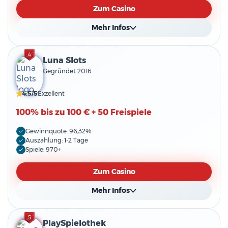
Zum Casino
Mehr Infos
4
Luna Slots
Gegründet 2016
4.5/5
Exzellent
100% bis zu 100 € + 50 Freispiele
Gewinnquote: 96,32%
Auszahlung: 1-2 Tage
Spiele: 970+
Zum Casino
Mehr Infos
5
PlaySpielothek