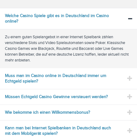
Welche Casino Spiele gibt es in Deutschland im Casino
online?
Zu einem guten Spielangebot in einer Internet Spielbank zählen
verschiedene Slots und Video Spielautomaten sowie Poker. Klassische
Casino Games wie Blackjack, Roulette und Baccarat oder Live Games
können Betreiber, die auf eine deutsche Lizenz hoffen, leider aktuell nicht
mehr anbieten.
Muss man im Casino online in Deutschland immer um
Echtgeld spielen?
Nein, Sie müssen im Casino online nicht zwangsweise um Echtgeld
Müssen Echtgeld Casino Gewinne versteuert werden?
spielen. Sie haben teilweise auch die Möglichkeit, Casino Spiele kostenlos
auszuprobieren. Dafür ist jedoch eine Registrierung vorgeschrieben.
Solange Sie nicht beruflich im Casino spielen, müssen Casino Gewinne in
Wie bekomme ich einen Willkommensbonus?
Danach können Sie je nach Anbieter Slots gratis testen, bevor Sie Echtgeld
der Regel nicht versteuert werden. Das Finanzamt interessiert sich erst für
einsetzen. Auf unserer Seite können Sie Tausende von kostenlosen
Ihre Gewinne, wenn Sie damit Ihren Lebensunterhalt bestreiten.
Spielen ausprobieren. Der besondere Reiz beim Besuch eines Casinos liegt
Der Willkommensbonus zur Begrüßung von Neukunden wird in der Regel
Kann man bei Internet Spielbanken in Deutschland auch
Professionelle Spieler finanzieren sich zu mehr als 50 Prozent aus
aber natürlich in der Chance, echtes Geld zu gewinnen.
mit dem Mobilgerät spielen?
auf Ihre erste Einzahlung oder gestaffelt auf mehrere Einzahlungen
Echtgeld Gewinnen. Gehen Sie einem regulären Beruf nach, sind Ihre