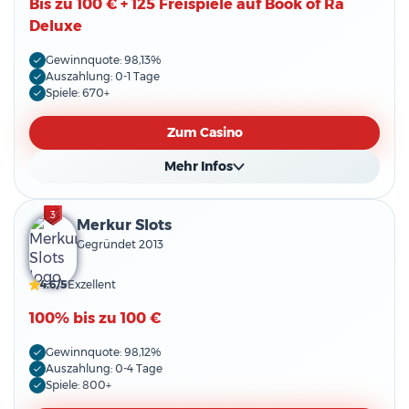
Bis zu 100 € + 125 Freispiele auf Book of Ra
Deluxe
Gewinnquote: 98,13%
Auszahlung: 0-1 Tage
Spiele: 670+
Zum Casino
Mehr Infos
3
Merkur Slots
Gegründet 2013
4.6/5
Exzellent
100% bis zu 100 €
Gewinnquote: 98,12%
Auszahlung: 0-4 Tage
Spiele: 800+