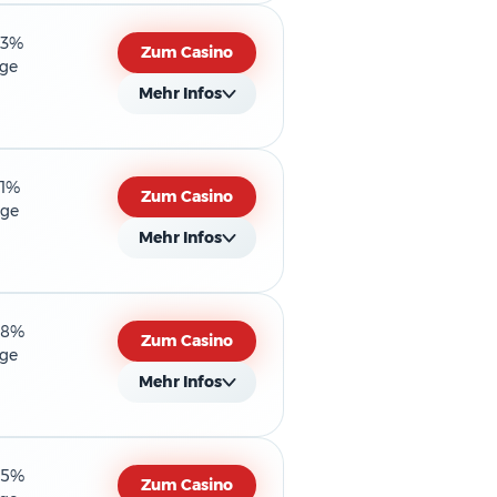
23%
Zum Casino
age
Mehr Infos
61%
Zum Casino
age
Mehr Infos
58%
Zum Casino
age
Mehr Infos
85%
Zum Casino