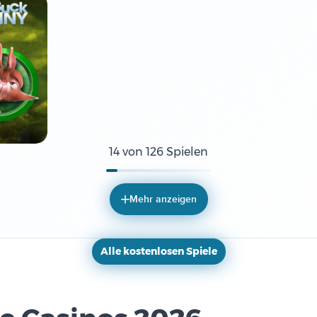
14 von 126 Spielen
Mehr anzeigen
Alle kostenlosen Spiele