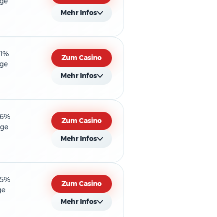
age
Mehr Infos
61%
Zum Casino
age
Mehr Infos
76%
Zum Casino
age
Mehr Infos
75%
Zum Casino
ge
Mehr Infos