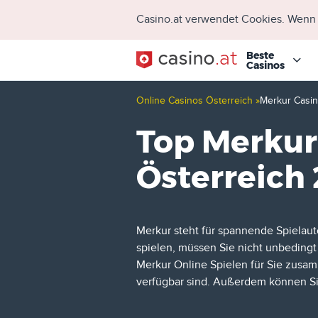
Casino.at verwendet Cookies. Wenn S
Beste
Casinos
Online Casinos Österreich
Merkur Casi
Echtgeld Cas
Top Merkur 
Legale Casino
Schnelle Aus
Österreich
Neue Online 
Beste
Merkur steht für spannende Spielau
Auszahlungs
spielen, müssen Sie nicht unbedingt
Handy Casin
Merkur Online Spielen für Sie zusa
verfügbar sind. Außerdem können Sie