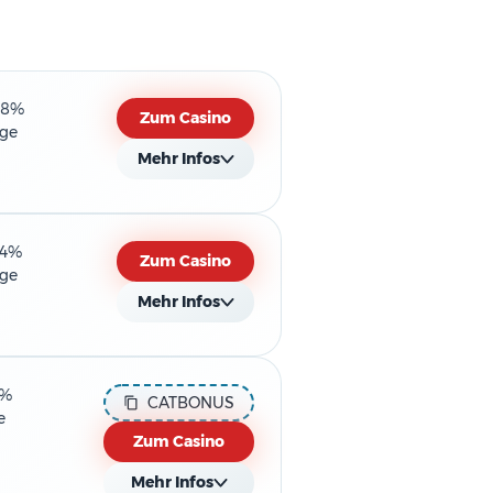
28%
Zum Casino
age
Mehr Infos
34%
Zum Casino
age
Mehr Infos
1%
CATBONUS
e
Zum Casino
Mehr Infos