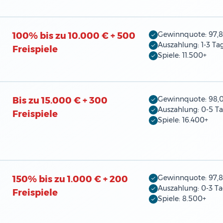
Gewinnquote: 97,
100% bis zu 10.000 € + 500
Auszahlung: 1-3 Ta
Freispiele
Spiele: 11.500+
Gewinnquote: 98,
Bis zu 15.000 € + 300
Auszahlung: 0-5 T
Freispiele
Spiele: 16.400+
Gewinnquote: 97,
150% bis zu 1.000 € + 200
Auszahlung: 0-3 T
Freispiele
Spiele: 8.500+