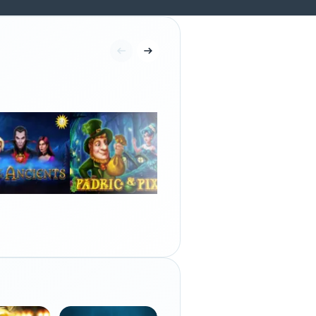
Sofort Casinos
ideo Poker
Eurobon Casinos
rogressive Jackpots
Google Pay Casinos
otto