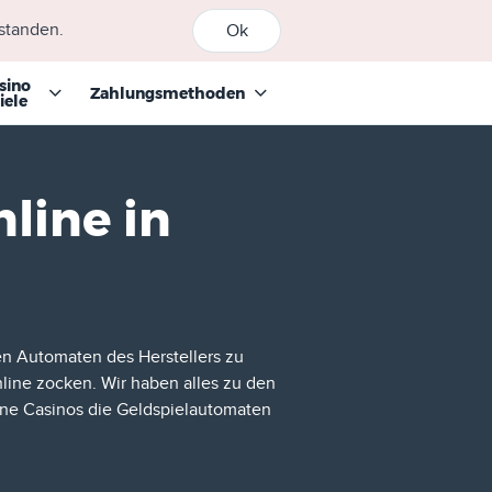
rstanden.
Ok
sino
Zahlungsmethoden
iele
PayPal Casinos
pielautomaten
line in
Krypto Casinos
oulette
Klarna Casinos
lackjack
Paysafecard Casinos
ive Casinos
Neosurf Casinos
linko
n Automaten des Herstellers zu
Apple Pay Casinos
rash Games
line zocken. Wir haben alles zu den
ine Casinos die Geldspielautomaten
EPS Casinos
oker
CashtoCode Casinos
accarat