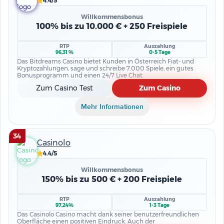
4.4/5
Willkommensbonus
100% bis zu 10.000 € + 250 Freispiele
RTP
Auszahlung
96,31 %
0-5 Tage
Das Bitdreams Casino bietet Kunden in Österreich Fiat- und
Kryptozahlungen, sage und schreibe 7.000 Spiele, ein gutes
Bonusprogramm und einen 24/7 Live Chat.
Zum Casino Test
Zum Casino
Mehr Informationen
34
Casinolo
4.4/5
Willkommensbonus
150% bis zu 500 € + 200 Freispiele
RTP
Auszahlung
97,24%
1-3 Tage
Das Casinolo Casino macht dank seiner benutzerfreundlichen
Oberfläche einen positiven Eindruck. Auch der