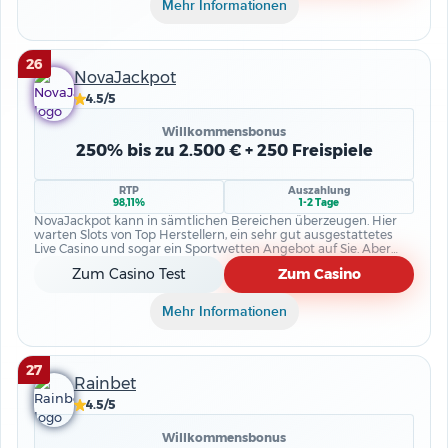
Mehr Informationen
26
NovaJackpot
4.5/5
Willkommensbonus
250% bis zu 2.500 € + 250 Freispiele
RTP
Auszahlung
98,11%
1-2 Tage
NovaJackpot kann in sämtlichen Bereichen überzeugen. Hier
warten Slots von Top Herstellern, ein sehr gut ausgestattetes
Live Casino und sogar ein Sportwetten Angebot auf Sie. Aber
auch das Bonusangebot kann vor allem für Bestandskunden
Zum Casino Test
Zum Casino
glänzen.
Mehr Informationen
27
Rainbet
4.5/5
Willkommensbonus