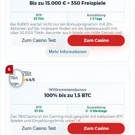
Bis zu 15.000 € + 350 Freispiele
RTP
Auszahlung
97,71%
1-3 Tage
Bei RollXO wartet nicht nur ein Bonusprogramm mit 20+
Aktionen auf Sie. Imposant finden wir die Spieleauswahl mit
über 20.000 Titeln, darunter auch Spiele von Hölle Games und
Gamomat.
Zum Casino Test
Zum Casino
Mehr Informationen
6
7Bit
4.6/5
Willkommensbonus
100% bis zu 1,5 BTC
RTP
Auszahlung
97,5%
0 - 5 Werktage
Das 7BitCasino ist ein Gaming-Hub gespickt mit exklusiven BTC
Spielen und Einzahlungslimits unter 1 €.
Zum Casino Test
Zum Casino