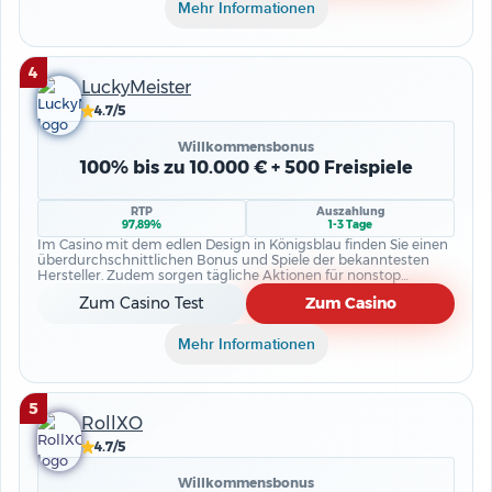
Mehr Informationen
4
LuckyMeister
4.7/5
Willkommensbonus
100% bis zu 10.000 € + 500 Freispiele
RTP
Auszahlung
97,89%
1-3 Tage
Im Casino mit dem edlen Design in Königsblau finden Sie einen
überdurchschnittlichen Bonus und Spiele der bekanntesten
Hersteller. Zudem sorgen tägliche Aktionen für nonstop
Unterhaltung.
Zum Casino Test
Zum Casino
Mehr Informationen
5
RollXO
4.7/5
Willkommensbonus