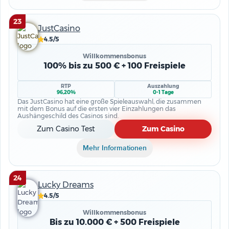
23
JustCasino
4.5/5
Willkommensbonus
100% bis zu 500 € + 100 Freispiele
RTP
Auszahlung
96,20%
0-1 Tage
Das JustCasino hat eine große Spieleauswahl, die zusammen
mit dem Bonus auf die ersten vier Einzahlungen das
Aushängeschild des Casinos sind.
Zum Casino Test
Zum Casino
Mehr Informationen
24
Lucky Dreams
4.5/5
Willkommensbonus
Bis zu 10.000 € + 500 Freispiele