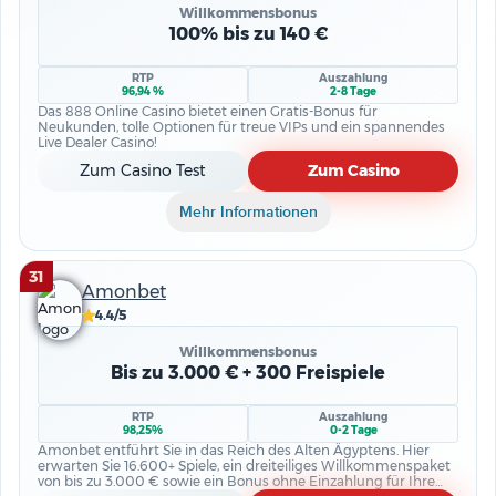
Willkommensbonus
100% bis zu 140 €
RTP
Auszahlung
96,94 %
2-8 Tage
Das 888 Online Casino bietet einen Gratis-Bonus für
Neukunden, tolle Optionen für treue VIPs und ein spannendes
Live Dealer Casino!
Zum Casino Test
Zum Casino
Mehr Informationen
31
Amonbet
4.4/5
Willkommensbonus
Bis zu 3.000 € + 300 Freispiele
RTP
Auszahlung
98,25%
0-2 Tage
Amonbet entführt Sie in das Reich des Alten Ägyptens. Hier
erwarten Sie 16.600+ Spiele, ein dreiteiliges Willkommenspaket
von bis zu 3.000 € sowie ein Bonus ohne Einzahlung für Ihre