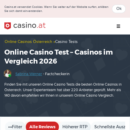
Casino.at verwendet Cookies. Wenn Sie weiter auf der Website surfen, erklären
Ok
Sie sich damit einverstanden.
Online Casinos Österreich
Casino Tests
Online Casino Test –
Casinos im
Vergleich 2026
Sabrina Werner
- Factcheckerin
Finden Sie mit unseren Online Casino Tests die besten Online Casinos in
Österreich. Unser Expertenteam hat über 220 Anbieter geprüft. Mehr als
140 davon empfehlen wir Ihnen in unserem Online Casino Vergleich.
Filter
Alle Reviews
Höherer RTP
Schnellste Ausza