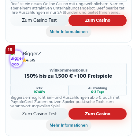
Beef ist ein neues Online Casino mit ungewöhnlichem Namen,
aber einem attraktiven Unterhaltungsangebot. Beef bearbeitet
Ihre Auszahlungen in nur 24 Stunden und bietet Ihnen eine
eigene Casino App.
Zum Casino Test
Zum Casino
Mehr Informationen
19
BiggerZ
4.5/5
Willkommensbonus
150% bis zu 1.500 € + 100 Freispiele
RTP
Auszahlung
97,48%
0-3 Tage
Biggerz ermöglicht Ein- und Auszahlungen ab 5 €, auch mit
PaysafeCard. Zudem nutzen Spieler praktische Tools zum
verantwortungsvollen Spiel.
Zum Casino Test
Zum Casino
Mehr Informationen