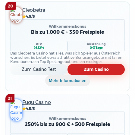
20
Cleobetra
4.5/5
Willkommensbonus
Bis zu 1.000 € + 350 Freispiele
RTP
Auszahlung
98,12%
0–3 Tage
Das Cleobetra Casino hat alles, was sich Spieler aus Österreich
wünschen. Es bietet etwa attraktive Bonusangebote mit fairen
Konditionen, ein Top Spielangebot und ein niedriges
Mindesteinzahlungslimit.
Zum Casino Test
Zum Casino
Mehr Informationen
21
Fugu Casino
4.5/5
Willkommensbonus
250% bis zu 900 € + 500 Freispiele