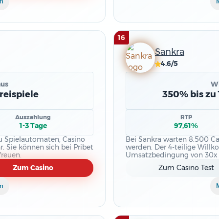
n
16
Sankra
4.6/5
us
W
Freispiele
350% bis zu 
Auszahlung
RTP
1-3 Tage
97,61%
azu Spielautomaten, Casino
Bei Sankra warten 8.500 Ca
. Sie können sich bei Pribet
werden. Der 4-teilige Wil
freuen.
Umsatzbedingung von 30x 
Zum Casino
Zum Casino Test
n