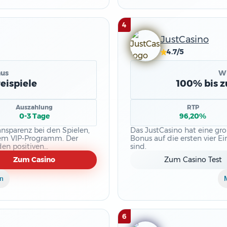
4
JustCasino
4.7/5
us
W
reispiele
100% bis z
Auszahlung
RTP
0-3 Tage
96,20%
nsparenz bei den Spielen,
Das JustCasino hat eine g
kem VIP-Programm. Der
Bonus auf die ersten vier 
den positiven
sind.
Zum Casino
Zum Casino Test
n
6