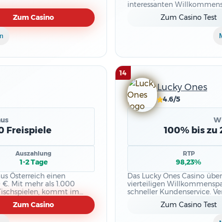
interessanten Willkommens
Kryptowährungen sogar dire
Zum Casino
Zum Casino Test
n
14
Lucky Ones
4.6/5
us
W
0 Freispiele
100% bis zu 
Auszahlung
RTP
1-2 Tage
98,23%
us Österreich einen
Das Lucky Ones Casino über
 €. Mit mehr als 1.000
vierteiligen Willkommensp
Tischspielen, kommt im
schneller Kundenservice. Ve
Spielauswahl im Live Casino
Zum Casino
Zum Casino Test