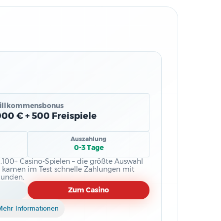
Sofort Casinos
ideo Poker
Eurobon Casinos
rogressive Jackpots
Google Pay Casinos
otto
illkommensbonus
000 € + 500 Freispiele
Auszahlung
0-3 Tage
100+ Casino-Spielen – die größte Auswahl
u kamen im Test schnelle Zahlungen mit
tunden.
Zum Casino
Mehr Informationen