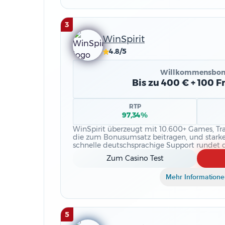
3
WinSpirit
4.8/5
Willkommensbon
Bis zu 400 € + 100 F
RTP
97,34%
WinSpirit überzeugt mit 10.600+ Games, Tra
die zum Bonusumsatz beitragen, und star
schnelle deutschsprachige Support rundet 
Gesamteindruck ab.
Zum Casino Test
Mehr Informatione
5