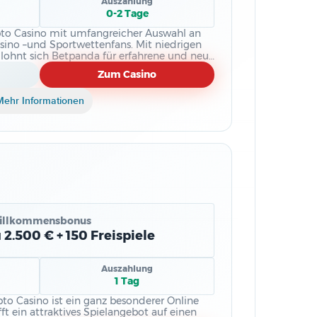
Auszahlung
0-2 Tage
ypto Casino mit umfangreicher Auswahl an
asino –und Sportwettenfans. Mit niedrigen
 lohnt sich Betpanda für erfahrene und neue
Zum Casino
Mehr Informationen
illkommensbonus
 2.500 € + 150 Freispiele
Auszahlung
1 Tag
ypto Casino ist ein ganz besonderer Online
ifft ein attraktives Spielangebot auf einen