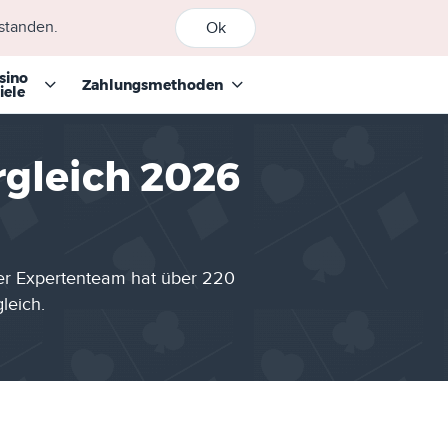
rstanden.
Ok
sino
Zahlungsmethoden
iele
PayPal Casinos
pielautomaten
rgleich 2026
Krypto Casinos
oulette
Klarna Casinos
lackjack
Paysafecard Casinos
ive Casinos
ser Expertenteam hat über 220
Neosurf Casinos
leich.
linko
Apple Pay Casinos
rash Games
EPS Casinos
oker
CashtoCode Casinos
accarat