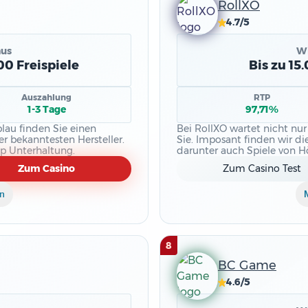
RollXO
4.7/5
us
W
00 Freispiele
Bis zu 15
Auszahlung
RTP
1-3 Tage
97,71%
lau finden Sie einen
Bei RollXO wartet nicht n
r bekanntesten Hersteller.
Sie. Imposant finden wir di
p Unterhaltung.
darunter auch Spiele von
Zum Casino
Zum Casino Test
n
8
BC Game
4.6/5